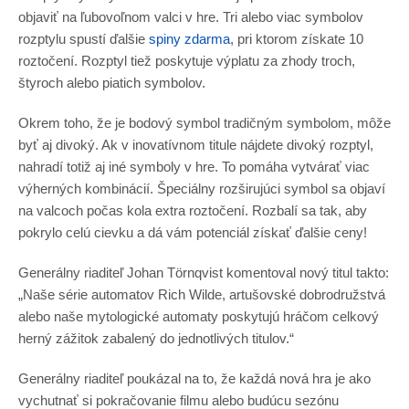
objaviť na ľubovoľnom valci v hre. Tri alebo viac symbolov
rozptylu spustí ďalšie
spiny zdarma
, pri ktorom získate 10
roztočení. Rozptyl tiež poskytuje výplatu za zhody troch,
štyroch alebo piatich symbolov.
Okrem toho, že je bodový symbol tradičným symbolom, môže
byť aj divoký. Ak v inovatívnom titule nájdete divoký rozptyl,
nahradí totiž aj iné symboly v hre. To pomáha vytvárať viac
výherných kombinácií. Špeciálny rozširujúci symbol sa objaví
na valcoch počas kola extra roztočení. Rozbalí sa tak, aby
pokrylo celú cievku a dá vám potenciál získať ďalšie ceny!
Generálny riaditeľ Johan Törnqvist komentoval nový titul takto:
„Naše série automatov Rich Wilde, artušovské dobrodružstvá
alebo naše mytologické automaty poskytujú hráčom celkový
herný zážitok zabalený do jednotlivých titulov.“
Generálny riaditeľ poukázal na to, že každá nová hra je ako
vychutnať si pokračovanie filmu alebo budúcu sezónu