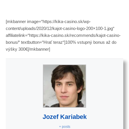
[mkbanner image=“https://kika-casino.sk/wp-
content/uploads/2020/12/kajot-casino-logo-200×100-1.jpg“
affiliatelink=“https://kika-casino.sk/recommends/kajot-casino-
bonus/“ textbutton=“Hrať teraz“]100% vstupný bonus až do
výšky 300€[/mkbanner]
Jozef Kariabek
+ posts