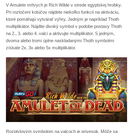
V Amulete mŕtvych je Rich Wilde v strede egyptskej hrobky.
Pri roztočení kotúčov nájdete niekoľko funkcií na aktiváciu,
ktoré pomáhajú vytvárať výhry. Jedným je napríklad Thoth
multiplikátor. Nájdite divoký symbol v podobe postavy Thoth
na 2., 3. alebo 4. valci a aktivujte multiplikátor. S jedným,
dvoma alebo tromi úplne naskladanými Thoth symbolmi
získate 2x, 3x alebo 5x multiplikátor.
Rozptylovým symbolom na valcoch je prívesok. Môže sa