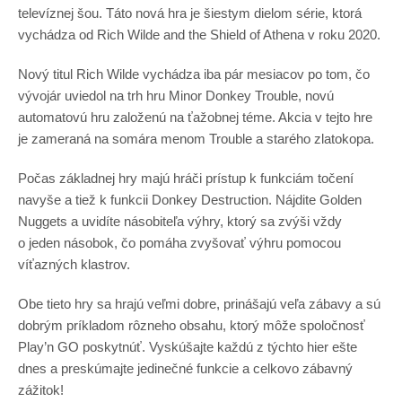
televíznej šou. Táto nová hra je šiestym dielom série, ktorá
vychádza od Rich Wilde and the Shield of Athena v roku 2020.
Nový titul Rich Wilde vychádza iba pár mesiacov po tom, čo
vývojár uviedol na trh hru Minor Donkey Trouble, novú
automatovú hru založenú na ťažobnej téme. Akcia v tejto hre
je zameraná na somára menom Trouble a starého zlatokopa.
Počas základnej hry majú hráči prístup k funkciám točení
navyše a tiež k funkcii Donkey Destruction. Nájdite Golden
Nuggets a uvidíte násobiteľa výhry, ktorý sa zvýši vždy
o jeden násobok, čo pomáha zvyšovať výhru pomocou
víťazných klastrov.
Obe tieto hry sa hrajú veľmi dobre, prinášajú veľa zábavy a sú
dobrým príkladom rôzneho obsahu, ktorý môže spoločnosť
Play’n GO poskytnúť. Vyskúšajte každú z týchto hier ešte
dnes a preskúmajte jedinečné funkcie a celkovo zábavný
zážitok!