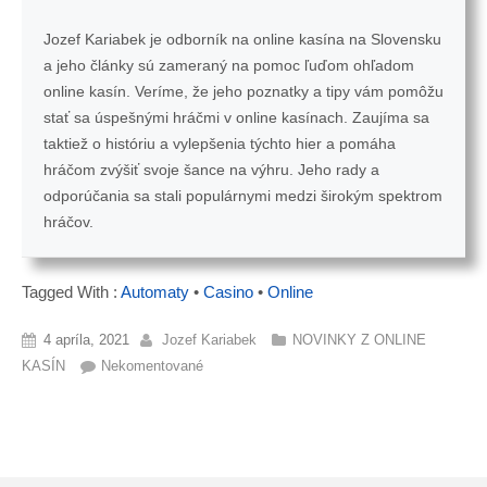
Jozef Kariabek je odborník na online kasína na Slovensku
a jeho články sú zameraný na pomoc ľuďom ohľadom
online kasín. Veríme, že jeho poznatky a tipy vám pomôžu
stať sa úspešnými hráčmi v online kasínach. Zaujíma sa
taktiež o históriu a vylepšenia týchto hier a pomáha
hráčom zvýšiť svoje šance na výhru. Jeho rady a
odporúčania sa stali populárnymi medzi širokým spektrom
hráčov.
Tagged With :
Automaty
•
Casino
•
Online
4 apríla, 2021
Jozef Kariabek
NOVINKY Z ONLINE
KASÍN
Nekomentované