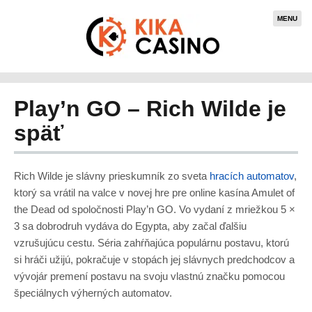
MENU
Play’n GO – Rich Wilde je
späť
Rich Wilde je slávny prieskumník zo sveta
hracích automatov
,
ktorý sa vrátil na valce v novej hre pre online kasína Amulet of
the Dead od spoločnosti Play’n GO. Vo vydaní z mriežkou 5 ×
3 sa dobrodruh vydáva do Egypta, aby začal ďalšiu
vzrušujúcu cestu. Séria zahŕňajúca populárnu postavu, ktorú
si hráči užijú, pokračuje v stopách jej slávnych predchodcov a
vývojár premení postavu na svoju vlastnú značku pomocou
špeciálnych výherných automatov.