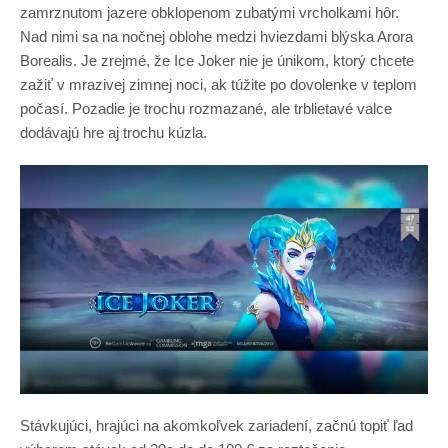
zamrznutom jazere obklopenom zubatými vrcholkami hôr.
Nad nimi sa na nočnej oblohe medzi hviezdami blýska Arora
Borealis. Je zrejmé, že Ice Joker nie je únikom, ktorý chcete
zažiť v mrazivej zimnej noci, ak túžite po dovolenke v teplom
počasí. Pozadie je trochu rozmazané, ale trblietavé valce
dodávajú hre aj trochu kúzla.
Stávkujúci, hrajúci na akomkoľvek zariadení, začnú topiť ľad