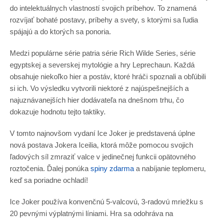
do intelektuálnych vlastností svojich príbehov. To znamená
rozvíjať bohaté postavy, príbehy a svety, s ktorými sa ľudia
spájajú a do ktorých sa ponoria.
Medzi populárne série patria série Rich Wilde Series, série
egyptskej a severskej mytológie a hry Leprechaun. Každá
obsahuje niekoľko hier a postáv, ktoré hráči spoznali a obľúbili
si ich. Vo výsledku vytvorili niektoré z najúspešnejších a
najuznávanejších hier dodávateľa na dnešnom trhu, čo
dokazuje hodnotu tejto taktiky.
V tomto najnovšom vydaní Ice Joker je predstavená úplne
nová postava Jokera Iceilia, ktorá môže pomocou svojich
ľadových síl zmraziť valce v jedinečnej funkcii opätovného
roztočenia. Ďalej ponúka
spiny zdarma
a nabíjanie teplomeru,
keď sa poriadne ochladí!
Ice Joker používa konvenčnú 5-valcovú, 3-radovú mriežku s
20 pevnými výplatnými líniami. Hra sa odohráva na