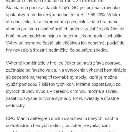
výberom stávok od 20c do do 100 € za roztočenie.
Štandardná ponuka stávok Play’n GO je spojená s rovnako
spoľahlivým predvoleným hodnotením RTP 96,23%. Vďaka
strednej volatilite a skromnému potenciálu je táto hra menej
vhodná pre tých najnáročnejších hráčov, zatiaľ čo príležitostní
hráči pravdepodobne nájdu v matematickom modeli pohodlie.
Výhry sú pomerne časté, ale väčšinou len nepatrné, pokiaľ do
hry nevstúpia šťastné sedmičky, čo sa stáva zriedka.
Výherné kombinácie v hre Ice Joker sa hrajú zľava doprava,
začínajúc od ľavého valca. Na vytvorenie výhernej kombinácie
sú potrebné najmenej tri rovnaké symboly, ktoré je možné
využiť pomocou 7 klišéovitých ikon. Minimá pozostávajú zo
štyroch druhov ovocia – čerešní, citrónov, hrozna a sliviek,
zatiaľ čo zvyšné tri tvoria symboly BAR, hviezdy a šťastné
sedmičky.
CPO Martin Zettergren chvíľu diskutoval o nových hrách a
dôležitosti ich herných rodín: „Ice Joker je vynikajúcim