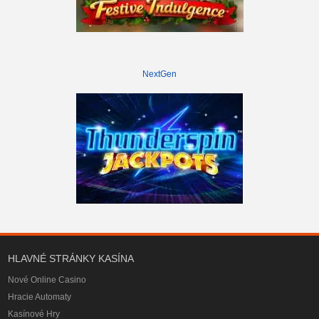
NextGen
HLAVNÉ STRÁNKY KASÍNA
Nové Online Casino
Hracie Automaty
Kasínové Hry