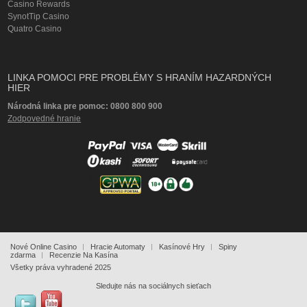
Casino Rewards
SynotTip Casino
Quatro Casino
LINKA POMOCI PRE PROBLÉMY S HRANÍM HAZARDNÝCH
HIER
Národná linka pre pomoc: 0800 800 900
Zodpovedné hranie
Nové Online Casino
Hracie Automaty
Kasínové Hry
Spiny
zdarma
Recenzie Na Kasína
Všetky práva vyhradené 2025
Sledujte nás na sociálnych sieťach