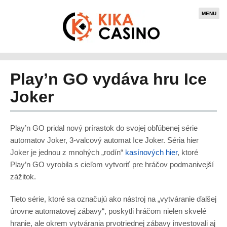
MENU
Play’n GO vydáva hru Ice
Joker
Play’n GO pridal nový prírastok do svojej obľúbenej série
automatov Joker, 3-valcový automat Ice Joker. Séria hier
Joker je jednou z mnohých „rodín“
kasínových hier
, ktoré
Play’n GO vyrobila s cieľom vytvoriť pre hráčov podmanivejší
zážitok.
Tieto série, ktoré sa označujú ako nástroj na „vytváranie ďalšej
úrovne automatovej zábavy“, poskytli hráčom nielen skvelé
hranie, ale okrem vytvárania prvotriednej zábavy investovali aj