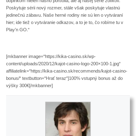
doplnkom nielen nášho portfólia, ale aj našej série žolíkov.
Poskytuje sérii nový rozmer, stále však poskytuje vlastnú
jedinečnú zábavu. Naše herné rodiny nie sú len o vytváraní
hier; ide tiež o vytváranie odkazov, a to je to, čo robíme tu v
Play’n GO.“
[mkbanner image=“https://kika-casino.sk/wp-
content/uploads/2020/12/kajot-casino-logo-200×100-1.jpg“
affiliatelink=“https://kika-casino.sk/recommends/kajot-casino-
bonus/“ textbutton=“Hrať teraz“]100% vstupný bonus až do
výšky 300€[/mkbanner]