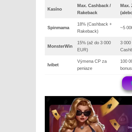
Max. Cashback /
Max. 
Kasíno
Rakeback
(aleb
18% (Cashback +
Spinmama
~5 00
Rakeback)
15% (až do 3 000
3 000
MonsterWin
EUR)
Cashb
Výmena CP za
100 0
Ivibet
peniaze
bonus