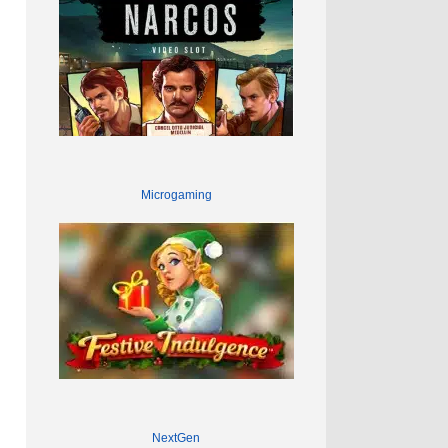
Microgaming
NextGen