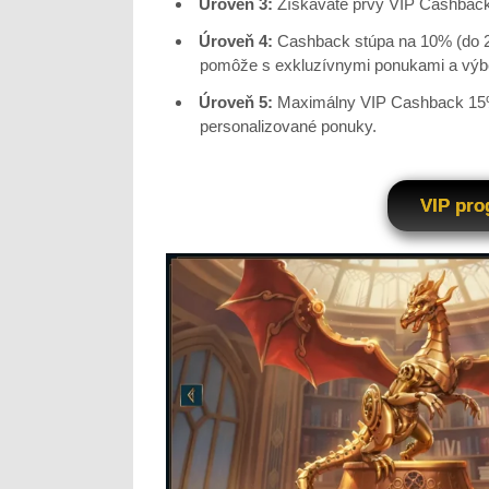
Úroveň 3:
Získavate prvý VIP Cashback
Úroveň 4:
Cashback stúpa na 10% (do 2
pomôže s exkluzívnymi ponukami a výb
Úroveň 5:
Maximálny VIP Cashback 15% (
personalizované ponuky.
VIP pro