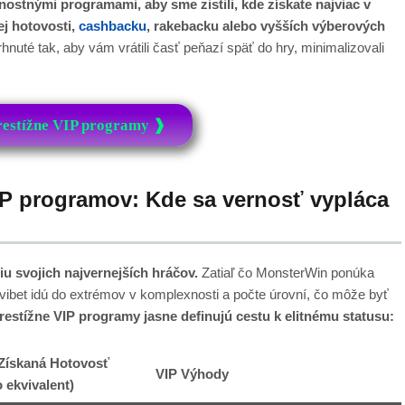
rnostnými programami, aby sme zistili, kde získate najviac v
ej hotovosti,
cashbacku
, rakebacku alebo vyšších výberových
nuté tak, aby vám vrátili časť peňazí späť do hry, minimalizovali
restížne VIP programy ❱
IP programov: Kde sa vernosť vypláca
u svojich najvernejších hráčov.
Zatiaľ čo MonsterWin ponúka
ibet idú do extrémov v komplexnosti a počte úrovní, čo môže byť
prestížne VIP programy jasne definujú cestu k elitnému statusu:
Získaná Hotovosť
VIP Výhody
o ekvivalent)