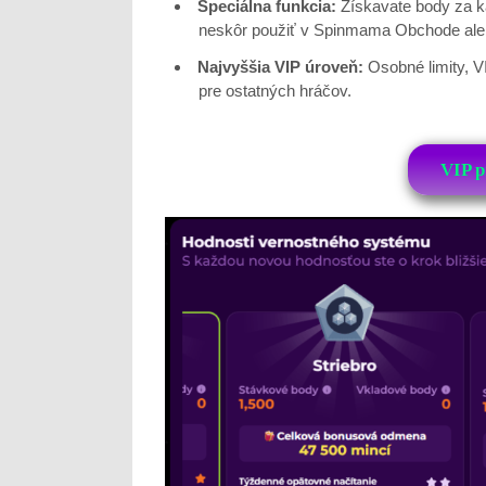
Špeciálna funkcia:
Získavate body za k
neskôr použiť v Spinmama Obchode alebo
Najvyššia VIP úroveň:
Osobné limity, V
pre ostatných hráčov.
VIP 