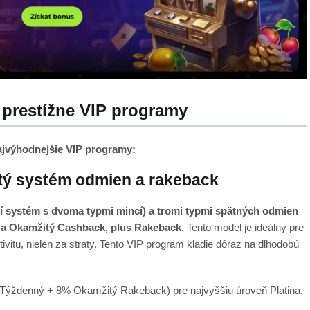
 prestížne VIP programy
najvýhodnejšie VIP programy:
tý systém odmien a rakeback
systém s dvoma typmi mincí) a tromi typmi spätných odmien
 a Okamžitý Cashback, plus Rakeback.
Tento model je ideálny pre
vitu, nielen za straty. Tento VIP program kladie dôraz na dlhodobú
ždenný + 8% Okamžitý Rakeback) pre najvyššiu úroveň Platina.