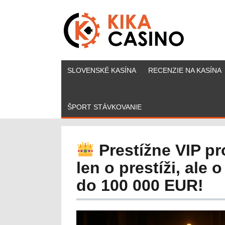
SLOVENSKÉ KASÍNA
RECENZIE NA KASÍNA
ŠPORT STÁVKOVANIE
Prestížne VIP pr
len o prestíži, ale
do 100 000 EUR!