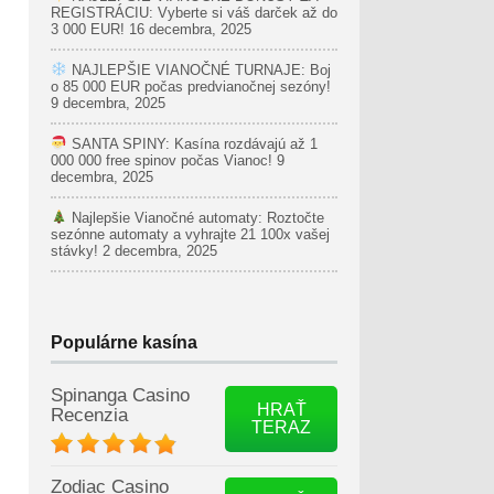
REGISTRÁCIU: Vyberte si váš darček až do
3 000 EUR!
16 decembra, 2025
NAJLEPŠIE VIANOČNÉ TURNAJE: Boj
o 85 000 EUR počas predvianočnej sezóny!
9 decembra, 2025
SANTA SPINY: Kasína rozdávajú až 1
000 000 free spinov počas Vianoc!
9
decembra, 2025
Najlepšie Vianočné automaty: Roztočte
sezónne automaty a vyhrajte 21 100x vašej
stávky!
2 decembra, 2025
Populárne kasína
Spinanga Casino
HRAŤ
Recenzia
TERAZ
Zodiac Casino