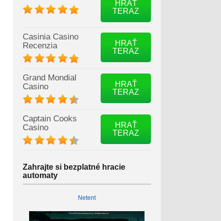
HRAŤ
TERAZ
Casinia Casino
HRAŤ
Recenzia
TERAZ
Grand Mondial
HRAŤ
Casino
TERAZ
Captain Cooks
HRAŤ
Casino
TERAZ
Zahrajte si bezplatné hracie
automaty
Netent