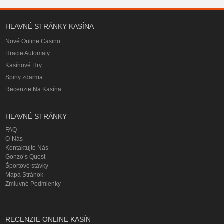
HLAVNÉ STRÁNKY KASÍNA
Nové Online Casino
Hracie Automaty
Kasínové Hry
Spiny zdarma
Recenzie Na Kasína
HLAVNÉ STRÁNKY
FAQ
O-Nás
Kontaktujte Nás
Gonzo’s Quest
Športové stávky
Mapa Stránok
Zmluvné Podmienky
RECENZIE ONLINE KASÍN