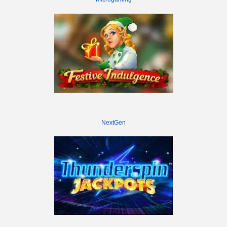
NextGen