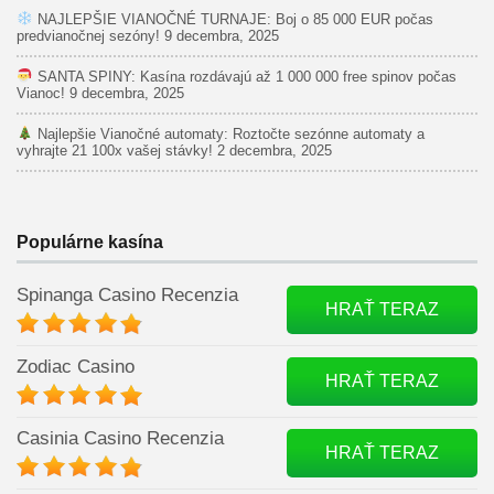
NAJLEPŠIE VIANOČNÉ TURNAJE: Boj o 85 000 EUR počas
predvianočnej sezóny!
9 decembra, 2025
SANTA SPINY: Kasína rozdávajú až 1 000 000 free spinov počas
Vianoc!
9 decembra, 2025
Najlepšie Vianočné automaty: Roztočte sezónne automaty a
vyhrajte 21 100x vašej stávky!
2 decembra, 2025
Populárne kasína
Spinanga Casino Recenzia
HRAŤ TERAZ
Zodiac Casino
HRAŤ TERAZ
Casinia Casino Recenzia
HRAŤ TERAZ