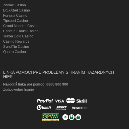
Zodiac Casino
DOXXbet Casino
Fortuna Casino
Tipsport Casino
Grand Mondial Casino
Captain Cooks Casino
Yukon Gold Casino
Casino Rewards
SynotTip Casino
Quatro Casino
LINKA POMOCI PRE PROBLÉMY S HRANÍM HAZARDNÝCH
HIER
Národná linka pre pomoc: 0800 800 900
Zodpovedné hranie