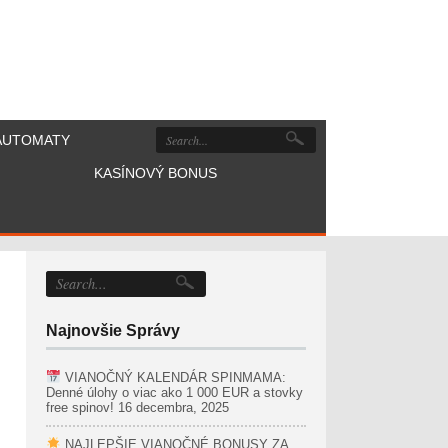
AUTOMATY
KASÍNOVÝ BONUS
Najnovšie Správy
VIANOČNÝ KALENDÁR SPINMAMA:
Denné úlohy o viac ako 1 000 EUR a stovky
free spinov!
16 decembra, 2025
NAJLEPŠIE VIANOČNÉ BONUSY ZA