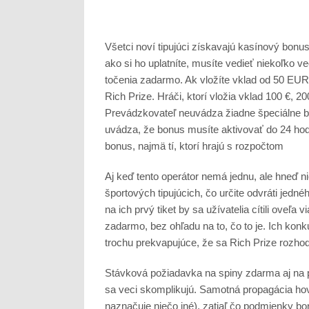
Všetci noví tipujúci získavajú kasínový bonu
ako si ho uplatníte, musíte vedieť niekoľko v
točenia zadarmo. Ak vložíte vklad od 50 EU
Rich Prize. Hráči, ktorí vložia vklad 100 €, 
Prevádzkovateľ neuvádza žiadne špeciálne bo
uvádza, že bonus musíte aktivovať do 24 hod
bonus, najmä tí, ktorí hrajú s rozpočtom
Aj keď tento operátor nemá jednu, ale hneď n
športových tipujúcich, čo určite odvráti jed
na ich prvý tiket by sa užívatelia cítili ove
zadarmo, bez ohľadu na to, čo to je. Ich konk
trochu prekvapujúce, že sa Rich Prize rozhodl
Stávková požiadavka na spiny zdarma aj na p
sa veci skomplikujú. Samotná propagácia hovo
naznačuje niečo iné), zatiaľ čo podmienky bo