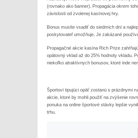
(rovnako ako banner). Propagácia okrem toho
závislosti od zvolenej kasínovej hry.
Bonus musíte vsadiť do siedmich dní a najlepš
poskytovateľ umožňuje. Je zakázané používa
Propagačné akcie kasína Rich Prize zahŕňajú n
opätovný vklad až do 25% hodnoty vkladu. Po
niekoľko atraktívnych bonusov, ktoré inde n
Športoví tipujúci opäť zostanú s prázdnymi r
akcie, ktoré by mohli použiť na zvýšenie rov
ponuka na online športové stávky lepšie vyni
trhu.