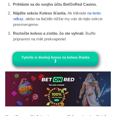
Prihláste sa do svojho účtu BetOnRed Casino.
Nájdite sekciu Koleso šťastia.
Ak kliknete
na tento
odkaz
, alebo na tlačidlo nižšie my vás do tejto sekcie
presmerujeme.
Roztočte koleso a zistite, čo ste vyhrali.
Buďte
pripravení na milé prekvapenie!
Vytočte si dnešný bonus na kolese šťastia
❱