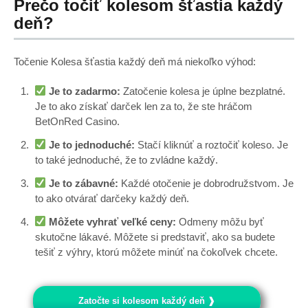
Prečo točiť kolesom šťastia každý
deň?
Točenie Kolesa šťastia každý deň má niekoľko výhod:
Je to zadarmo:
Zatočenie kolesa je úplne bezplatné.
Je to ako získať darček len za to, že ste hráčom
BetOnRed Casino.
Je to jednoduché:
Stačí kliknúť a roztočiť koleso. Je
to také jednoduché, že to zvládne každý.
Je to zábavné:
Každé otočenie je dobrodružstvom. Je
to ako otvárať darčeky každý deň.
Môžete vyhrať veľké ceny:
Odmeny môžu byť
skutočne lákavé. Môžete si predstaviť, ako sa budete
tešiť z výhry, ktorú môžete minúť na čokoľvek chcete.
Zatočte si kolesom každý deň ❱