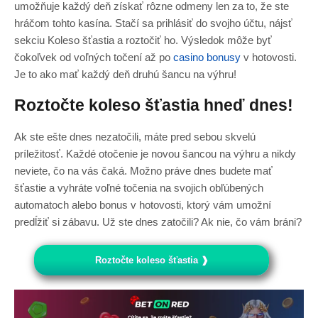
umožňuje každý deň získať rôzne odmeny len za to, že ste
hráčom tohto kasína. Stačí sa prihlásiť do svojho účtu, nájsť
sekciu Koleso šťastia a roztočiť ho. Výsledok môže byť
čokoľvek od voľných točení až po
casino bonusy
v hotovosti.
Je to ako mať každý deň druhú šancu na výhru!
Roztočte koleso šťastia hneď dnes!
Ak ste ešte dnes nezatočili, máte pred sebou skvelú
príležitosť. Každé otočenie je novou šancou na výhru a nikdy
neviete, čo na vás čaká. Možno práve dnes budete mať
šťastie a vyhráte voľné točenia na svojich obľúbených
automatoch alebo bonus v hotovosti, ktorý vám umožní
predĺžiť si zábavu. Už ste dnes zatočili? Ak nie, čo vám bráni?
Roztočte koleso šťastia ❱