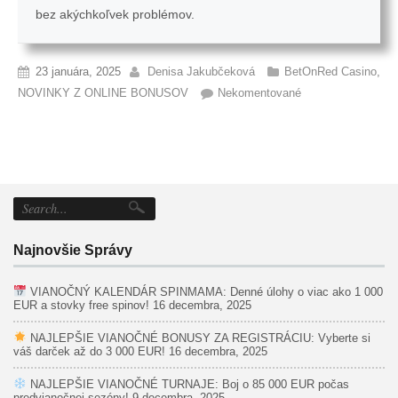
bez akýchkoľvek problémov.
23 januára, 2025
Denisa Jakubčeková
BetOnRed Casino
,
NOVINKY Z ONLINE BONUSOV
Nekomentované
Najnovšie Správy
VIANOČNÝ KALENDÁR SPINMAMA: Denné úlohy o viac ako 1 000
EUR a stovky free spinov!
16 decembra, 2025
NAJLEPŠIE VIANOČNÉ BONUSY ZA REGISTRÁCIU: Vyberte si
váš darček až do 3 000 EUR!
16 decembra, 2025
NAJLEPŠIE VIANOČNÉ TURNAJE: Boj o 85 000 EUR počas
predvianočnej sezóny!
9 decembra, 2025