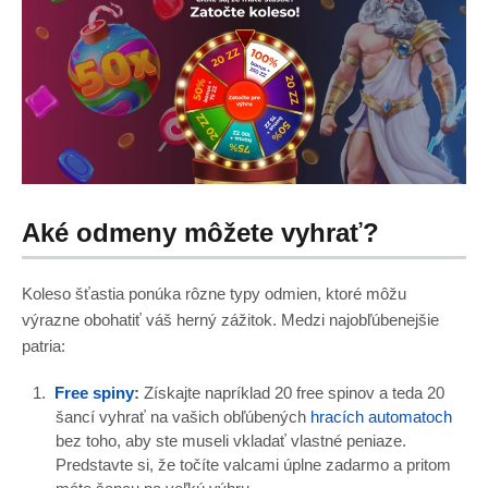
Aké odmeny môžete vyhrať?
Koleso šťastia ponúka rôzne typy odmien, ktoré môžu
výrazne obohatiť váš herný zážitok. Medzi najobľúbenejšie
patria:
Free spiny
:
Získajte napríklad 20 free spinov a teda 20
šancí vyhrať na vašich obľúbených
hracích automatoch
bez toho, aby ste museli vkladať vlastné peniaze.
Predstavte si, že točíte valcami úplne zadarmo a pritom