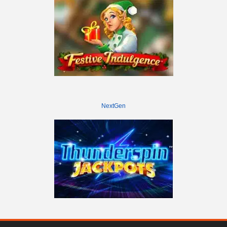
NextGen