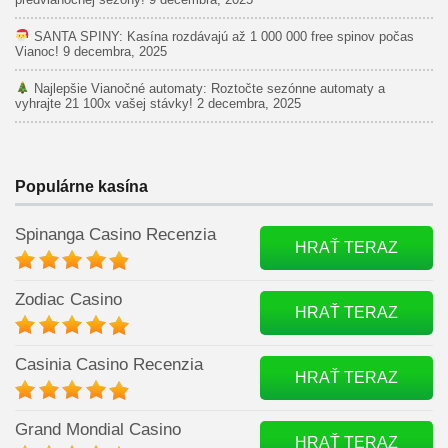
SANTA SPINY: Kasína rozdávajú až 1 000 000 free spinov počas
Vianoc!
9 decembra, 2025
Najlepšie Vianočné automaty: Roztočte sezónne automaty a
vyhrajte 21 100x vašej stávky!
2 decembra, 2025
Populárne kasína
Spinanga Casino Recenzia
HRAŤ TERAZ
Zodiac Casino
HRAŤ TERAZ
Casinia Casino Recenzia
HRAŤ TERAZ
Grand Mondial Casino
HRAŤ TERAZ