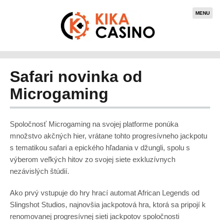
MENU
Safari novinka od
Microgaming
Spoločnosť Microgaming na svojej platforme ponúka
množstvo akčných hier, vrátane tohto progresívneho jackpotu
s tematikou safari a epického hľadania v džungli, spolu s
výberom veľkých hitov zo svojej siete exkluzívnych
nezávislých štúdií.
Ako prvý vstupuje do hry hrací automat African Legends od
Slingshot Studios, najnovšia jackpotová hra, ktorá sa pripojí k
renomovanej progresívnej sieti jackpotov spoločnosti