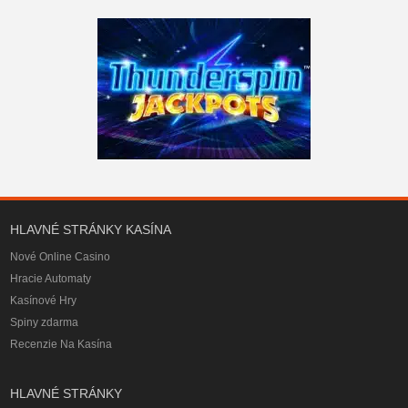
HLAVNÉ STRÁNKY KASÍNA
Nové Online Casino
Hracie Automaty
Kasínové Hry
Spiny zdarma
Recenzie Na Kasína
HLAVNÉ STRÁNKY