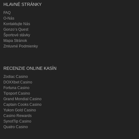
HLAVNÉ STRÁNKY
FAQ
O-Nás
Kontaktujte Nás
Gonzo’s Quest
Športové stávky
Mapa Stránok
Zmluvné Podmienky
RECENZIE ONLINE KASÍN
Zodiac Casino
DOXXbet Casino
Fortuna Casino
Tipsport Casino
Grand Mondial Casino
Captain Cooks Casino
Yukon Gold Casino
Casino Rewards
SynotTip Casino
Quatro Casino