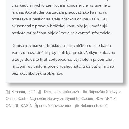
čias kedy si rýchlo zamilovala atmosféru a vzrušenie z
hrania. Ako študentka začala pracovať ako kasínová
hosteska a neskôr sa stala hráčkou online kasín. Jej
skúsenosti z praxe a hráčskej komunity jej umožňujú
poskytovať hráčom objektívne a relevantné informácie.
Denisa je vášnivou hráčkou a milovníčkou online kasín.
Verí, že hazardné hry by mali byť predovšetkým zábavou
a že je dôležité hrať zodpovedne. Jej cieľom je pomáhať
hráčom robiť informované rozhodnutia a užívať si hranie
bez akýchkoľvek problémov.
3 marca, 2024
Denisa Jakubčeková
Najnovšie Správy z
Online Kasín
,
Najnovšie Správy zo SynotTip Casino
,
NOVINKY Z
ONLINE KASÍN
,
Športové stávkovanie
Nekomentované