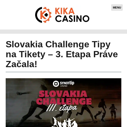
MENU
Slovakia Challenge Tipy
na Tikety – 3. Etapa Práve
Začala!