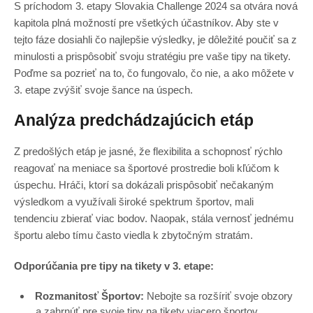
S príchodom 3. etapy Slovakia Challenge 2024 sa otvára nová
kapitola plná možností pre všetkých účastníkov. Aby ste v
tejto fáze dosiahli čo najlepšie výsledky, je dôležité poučiť sa z
minulosti a prispôsobiť svoju stratégiu pre vaše tipy na tikety.
Poďme sa pozrieť na to, čo fungovalo, čo nie, a ako môžete v
3. etape zvýšiť svoje šance na úspech.
Analýza predchádzajúcich etáp
Z predošlých etáp je jasné, že flexibilita a schopnosť rýchlo
reagovať na meniace sa športové prostredie boli kľúčom k
úspechu. Hráči, ktorí sa dokázali prispôsobiť nečakaným
výsledkom a využívali široké spektrum športov, mali
tendenciu zbierať viac bodov. Naopak, stála vernosť jednému
športu alebo tímu často viedla k zbytočným stratám.
Odporúčania pre tipy na tikety v 3. etape:
Rozmanitosť Športov:
Nebojte sa rozšíriť svoje obzory
a zahrnúť pre svoje tipy na tikety viacero športov,