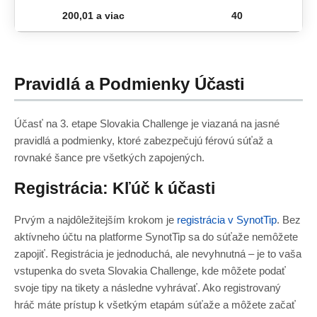
200,01 a viac
40
Pravidlá a Podmienky Účasti
Účasť na 3. etape Slovakia Challenge je viazaná na jasné
pravidlá a podmienky, ktoré zabezpečujú férovú súťaž a
rovnaké šance pre všetkých zapojených.
Registrácia: Kľúč k účasti
Prvým a najdôležitejším krokom je
registrácia v SynotTip
. Bez
aktívneho účtu na platforme SynotTip sa do súťaže nemôžete
zapojiť. Registrácia je jednoduchá, ale nevyhnutná – je to vaša
vstupenka do sveta Slovakia Challenge, kde môžete podať
svoje tipy na tikety a následne vyhrávať. Ako registrovaný
hráč máte prístup k všetkým etapám súťaže a môžete začať