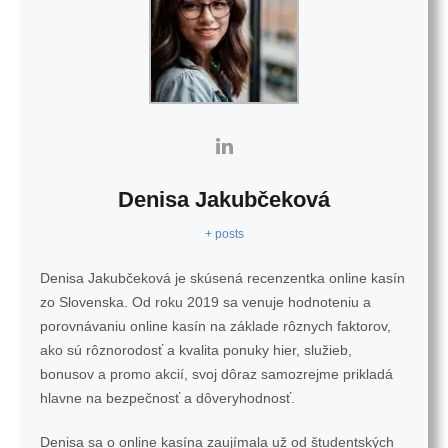
Denisa Jakubčeková
+ posts
Denisa Jakubčeková je skúsená recenzentka online kasín
zo Slovenska. Od roku 2019 sa venuje hodnoteniu a
porovnávaniu online kasín na základe rôznych faktorov,
ako sú rôznorodosť a kvalita ponuky hier, služieb,
bonusov a promo akcií, svoj dôraz samozrejme prikladá
hlavne na bezpečnosť a dôveryhodnosť.
Denisa sa o online kasína zaujímala už od študentských