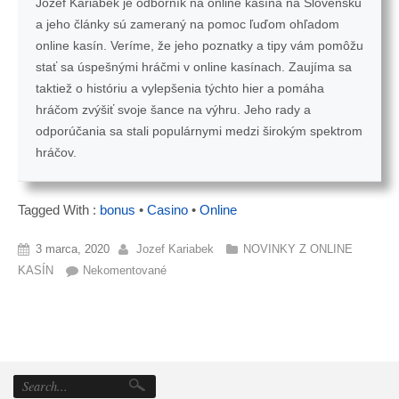
Jozef Kariabek je odborník na online kasína na Slovensku
a jeho články sú zameraný na pomoc ľuďom ohľadom
online kasín. Veríme, že jeho poznatky a tipy vám pomôžu
stať sa úspešnými hráčmi v online kasínach. Zaujíma sa
taktiež o históriu a vylepšenia týchto hier a pomáha
hráčom zvýšiť svoje šance na výhru. Jeho rady a
odporúčania sa stali populárnymi medzi širokým spektrom
hráčov.
Tagged With :
bonus
•
Casino
•
Online
3 marca, 2020
Jozef Kariabek
NOVINKY Z ONLINE
KASÍN
Nekomentované