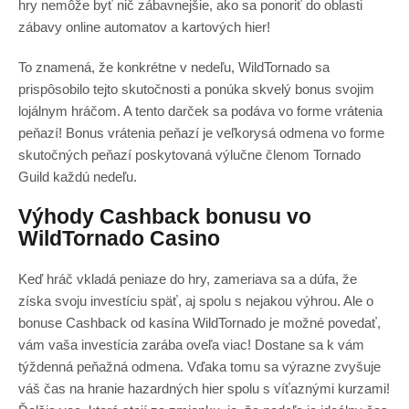
hry nemôže byť nič zábavnejšie, ako sa ponoriť do oblasti
zábavy online automatov a kartových hier!
To znamená, že konkrétne v nedeľu, WildTornado sa
prispôsobilo tejto skutočnosti a ponúka skvelý bonus svojim
lojálnym hráčom. A tento darček sa podáva vo forme vrátenia
peňazí! Bonus vrátenia peňazí je veľkorysá odmena vo forme
skutočných peňazí poskytovaná výlučne členom Tornado
Guild každú nedeľu.
Výhody Cashback bonusu vo
WildTornado Casino
Keď hráč vkladá peniaze do hry, zameriava sa a dúfa, že
získa svoju investíciu späť, aj spolu s nejakou výhrou. Ale o
bonuse Cashback od kasína WildTornado je možné povedať,
vám vaša investícia zarába oveľa viac! Dostane sa k vám
týždenná peňažná odmena. Vďaka tomu sa výrazne zvyšuje
váš čas na hranie hazardných hier spolu s víťaznými kurzami!