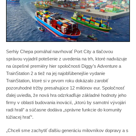
Serhiy Chepa pomáhal navrhovať Port City a tlačovou
správou vyjadril potešenie z uvedenia na trh, ktoré nadväzuje
na úspešné premiéry hier spoločnosti Diggy’s Adventure a
TrainStation 2 a tiež na jej najobľúbenejšie vydanie
TrainStation, ktoré si v prvom roku dokázalo zarobiť
pozoruhodné tržby presahujúce 12 miliónov eur. Spoločnosť
ďalej uviedla, že nová hra odzrkadľuje základné hodnoty jeho
firmy v oblasti budovania inovácií, „ktorú by samotní vývojári
radi hrali“ a súčasne dodáva „správne funkcie do komunity
túžiacej hrať“.
„Chceli sme zachytiť ďalšiu generáciu milovníkov dopravy a s