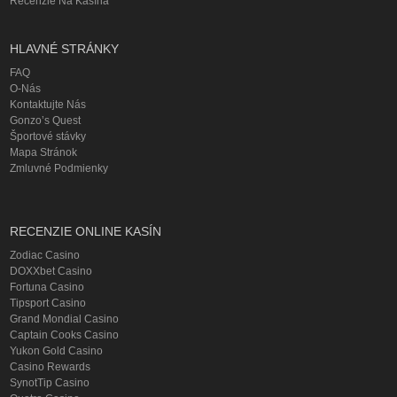
Recenzie Na Kasína
HLAVNÉ STRÁNKY
FAQ
O-Nás
Kontaktujte Nás
Gonzo’s Quest
Športové stávky
Mapa Stránok
Zmluvné Podmienky
RECENZIE ONLINE KASÍN
Zodiac Casino
DOXXbet Casino
Fortuna Casino
Tipsport Casino
Grand Mondial Casino
Captain Cooks Casino
Yukon Gold Casino
Casino Rewards
SynotTip Casino