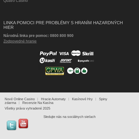
Quatro Casino
LINKA POMOCI PRE PROBLÉMY S HRANÍM HAZARDNÝCH
HIER
Národná linka pre pomoc: 0800 800 900
Zodpovedné hranie
Nové Online Casino
Hracie Automaty
Kasínové Hry
Spiny
zdarma
Recenzie Na Kasína
Všetky práva vyhradené 2025
Sledujte nás na sociálnych sieťach