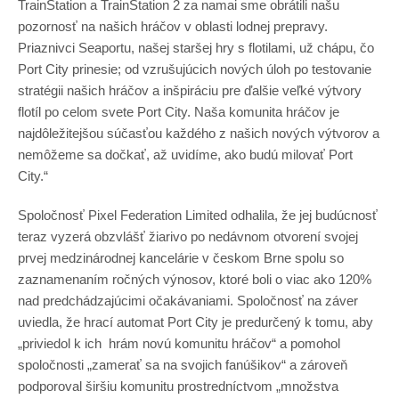
TrainStation a TrainStation 2 za namai sme obrátili našu
pozornosť na našich hráčov v oblasti lodnej prepravy.
Priaznivci Seaportu, našej staršej hry s flotilami, už chápu, čo
Port City prinesie; od vzrušujúcich nových úloh po testovanie
stratégii našich hráčov a inšpiráciu pre ďalšie veľké výtvory
flotíl po celom svete Port City. Naša komunita hráčov je
najdôležitejšou súčasťou každého z našich nových výtvorov a
nemôžeme sa dočkať, až uvidíme, ako budú milovať Port
City.“
Spoločnosť Pixel Federation Limited odhalila, že jej budúcnosť
teraz vyzerá obzvlášť žiarivo po nedávnom otvorení svojej
prvej medzinárodnej kancelárie v českom Brne spolu so
zaznamenaním ročných výnosov, ktoré boli o viac ako 120%
nad predchádzajúcimi očakávaniami. Spoločnosť na záver
uviedla, že hrací automat Port City je predurčený k tomu, aby
„priviedol k ich hrám novú komunitu hráčov“ a pomohol
spoločnosti „zamerať sa na svojich fanúšikov“ a zároveň
podporoval širšiu komunitu prostredníctvom „množstva