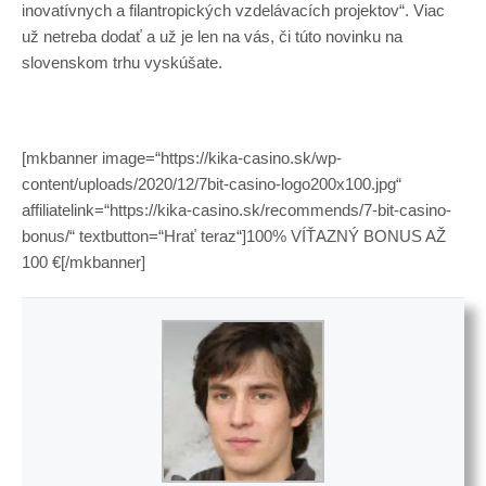
inovatívnych a filantropických vzdelávacích projektov“. Viac
už netreba dodať a už je len na vás, či túto novinku na
slovenskom trhu vyskúšate.
[mkbanner image=“https://kika-casino.sk/wp-
content/uploads/2020/12/7bit-casino-logo200x100.jpg“
affiliatelink=“https://kika-casino.sk/recommends/7-bit-casino-
bonus/“ textbutton=“Hrať teraz“]100% VÍŤAZNÝ BONUS AŽ
100 €[/mkbanner]