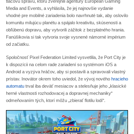
tlačovú správu, ktorú zverejnili agentúry European Gaming
Media and Events, a vyhlásila, že jej najnovšie vydanie
vhodné pre mobilné zariadenia bolo navrhnuté tak, aby oslovilo
komunitu milujúcu planétu a spájalo kreativitu, skúsenosti a
obľúbenú dopravu, aby vytvorili zážitok z bezplatného hrania.
Fanúšikovia si tak vytvoria svoje vysnené námorné impérium
od začiatku.
Spoločnosť Pixel Federation Limited vysvetlila, že Port City je
k dispozícii na celom rade zariadení so systémom iOS a
Android a vyzýva hráčov, aby si postavili a spravovali vlastný
prístav. Inovátor okrem toho uviedol, že vývoj nového
hracieho
automatu
trval iba deväť mesiacov a stelesňuje jeho „klasické
herné vlastnosti rozhodovacej a dopravnej mechaniky“
odmeňovaním tých, ktorí môžu „zbierať flotilu lodí“.