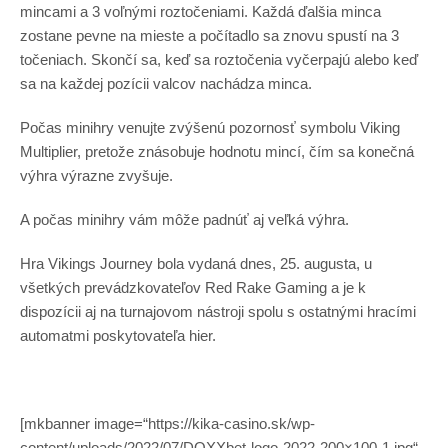
mincami a 3 voľnými roztočeniami. Každá ďalšia minca
zostane pevne na mieste a počítadlo sa znovu spustí na 3
točeniach. Skončí sa, keď sa roztočenia vyčerpajú alebo keď
sa na každej pozícii valcov nachádza minca.
Počas minihry venujte zvýšenú pozornosť symbolu Viking
Multiplier, pretože znásobuje hodnotu mincí, čím sa konečná
výhra výrazne zvyšuje.
A počas minihry vám môže padnúť aj veľká výhra.
Hra Vikings Journey bola vydaná dnes, 25. augusta, u
všetkých prevádzkovateľov Red Rake Gaming a je k
dispozícii aj na turnajovom nástroji spolu s ostatnými hracími
automatmi poskytovateľa hier.
[mkbanner image=“https://kika-casino.sk/wp-
content/uploads/2022/07/DOXXbet-logo-2022-200×100-1.jpg“