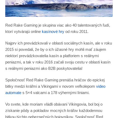
Red Rake Gaming je skupina viac ako 40 talentovaných ľudí,
ktorí vytvárajú online
kasínové hry
od roku 2011.
Najprv ich prevádzkovali v oblasti sociálnych kasín, ale v roku
2015 si povedali, že by o ich úžasné hry mohli mať záujem
niektorí prevádzkovatelia kasín a platforiem s reálnymi
peniazmi, a tak v roku 2016 začali svoju cestu v oblasti kasín
s reálnymi peniazmi ako B2B poskytovatelia!
Spoločnosť Red Rake Gaming prenáša hráčov do epickej
bitky medzi kráľmi a Vikingami v novom veľkolepom
video
automate
s 5×4 valcami a 178 výhernými líniami.
Vo svete, kde moriam vládli obávaní Vikingovia, bol boj o
získanie pôdy a pokladov mocných kráľov každodennou
bitkou týchto nebezpečných bojovníkov. Spoločnosť Red