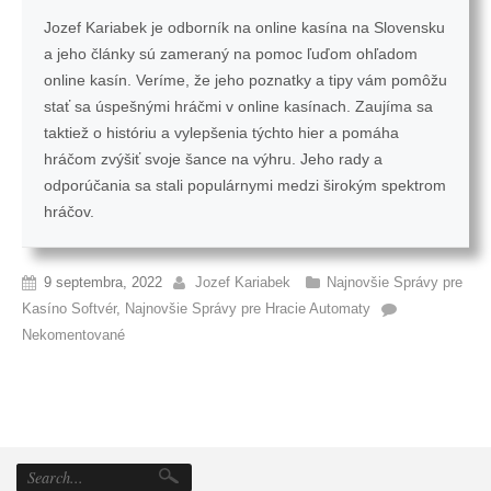
Jozef Kariabek je odborník na online kasína na Slovensku
a jeho články sú zameraný na pomoc ľuďom ohľadom
online kasín. Veríme, že jeho poznatky a tipy vám pomôžu
stať sa úspešnými hráčmi v online kasínach. Zaujíma sa
taktiež o históriu a vylepšenia týchto hier a pomáha
hráčom zvýšiť svoje šance na výhru. Jeho rady a
odporúčania sa stali populárnymi medzi širokým spektrom
hráčov.
9 septembra, 2022
Jozef Kariabek
Najnovšie Správy pre
Kasíno Softvér
,
Najnovšie Správy pre Hracie Automaty
Nekomentované