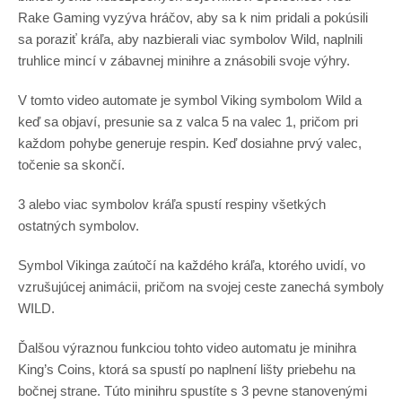
Rake Gaming vyzýva hráčov, aby sa k nim pridali a pokúsili
sa poraziť kráľa, aby nazbierali viac symbolov Wild, naplnili
truhlice mincí v zábavnej minihre a znásobili svoje výhry.
V tomto video automate je symbol Viking symbolom Wild a
keď sa objaví, presunie sa z valca 5 na valec 1, pričom pri
každom pohybe generuje respin. Keď dosiahne prvý valec,
točenie sa skončí.
3 alebo viac symbolov kráľa spustí respiny všetkých
ostatných symbolov.
Symbol Vikinga zaútočí na každého kráľa, ktorého uvidí, vo
vzrušujúcej animácii, pričom na svojej ceste zanechá symboly
WILD.
Ďalšou výraznou funkciou tohto video automatu je minihra
King’s Coins, ktorá sa spustí po naplnení lišty priebehu na
bočnej strane. Túto minihru spustíte s 3 pevne stanovenými