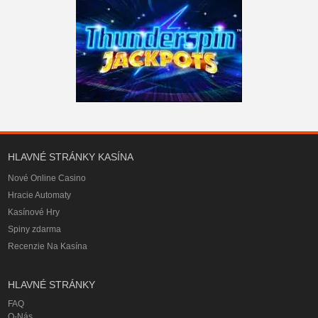
HLAVNÉ STRÁNKY KASÍNA
Nové Online Casino
Hracie Automaty
Kasínové Hry
Spiny zdarma
Recenzie Na Kasína
HLAVNÉ STRÁNKY
FAQ
O-Nás