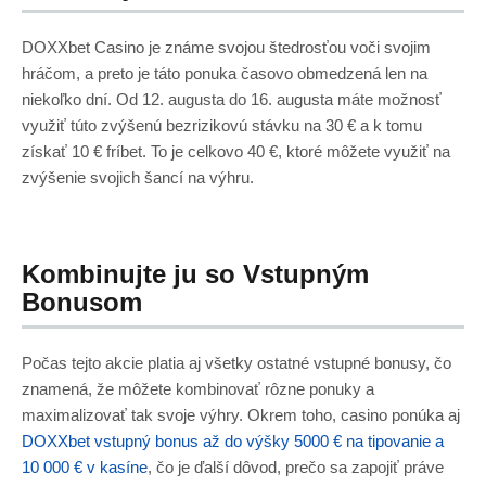
DOXXbet Casino je známe svojou štedrosťou voči svojim
hráčom, a preto je táto ponuka časovo obmedzená len na
niekoľko dní. Od 12. augusta do 16. augusta máte možnosť
využiť túto zvýšenú bezrizikovú stávku na 30 € a k tomu
získať 10 € fríbet. To je celkovo 40 €, ktoré môžete využiť na
zvýšenie svojich šancí na výhru.
Kombinujte ju so Vstupným
Bonusom
Počas tejto akcie platia aj všetky ostatné vstupné bonusy, čo
znamená, že môžete kombinovať rôzne ponuky a
maximalizovať tak svoje výhry. Okrem toho, casino ponúka aj
DOXXbet vstupný bonus až do výšky 5000 € na tipovanie a
10 000 € v kasíne
, čo je ďalší dôvod, prečo sa zapojiť práve