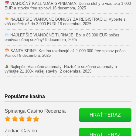
VIANOČNÝ KALENDÁR SPINMAMA: Denné úlohy o viac ako 1 000
EUR a stovky free spinov!
16 decembra, 2025
NAJLEPŠIE VIANOČNÉ BONUSY ZA REGISTRÁCIU: Vyberte si
váš darček až do 3 000 EUR!
16 decembra, 2025
NAJLEPŠIE VIANOČNÉ TURNAJE: Boj o 85 000 EUR počas
predvianočnej sezóny!
9 decembra, 2025
SANTA SPINY: Kasína rozdávajú až 1 000 000 free spinov počas
Vianoc!
9 decembra, 2025
Najlepšie Vianočné automaty: Roztočte sezónne automaty a
vyhrajte 21 100x vašej stávky!
2 decembra, 2025
Populárne kasína
Spinanga Casino Recenzia
HRAŤ TERAZ
Zodiac Casino
HRAŤ TERAZ