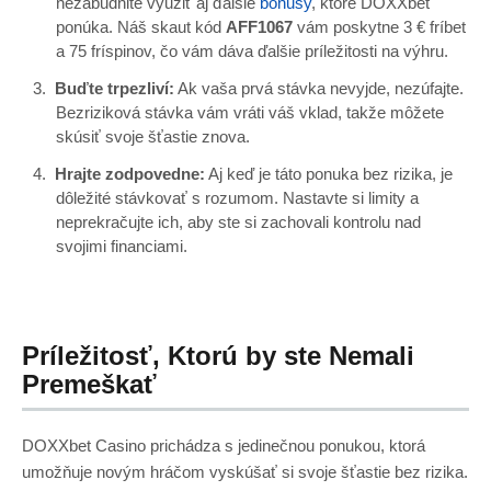
nezabudnite využiť aj ďalšie
bonusy
, ktoré DOXXbet
ponúka. Náš skaut kód
AFF1067
vám poskytne 3 € fríbet
a 75 fríspinov, čo vám dáva ďalšie príležitosti na výhru.
Buďte trpezliví:
Ak vaša prvá stávka nevyjde, nezúfajte.
Bezriziková stávka vám vráti váš vklad, takže môžete
skúsiť svoje šťastie znova.
Hrajte zodpovedne:
Aj keď je táto ponuka bez rizika, je
dôležité stávkovať s rozumom. Nastavte si limity a
neprekračujte ich, aby ste si zachovali kontrolu nad
svojimi financiami.
Príležitosť, Ktorú by ste Nemali
Premeškať
DOXXbet Casino prichádza s jedinečnou ponukou, ktorá
umožňuje novým hráčom vyskúšať si svoje šťastie bez rizika.