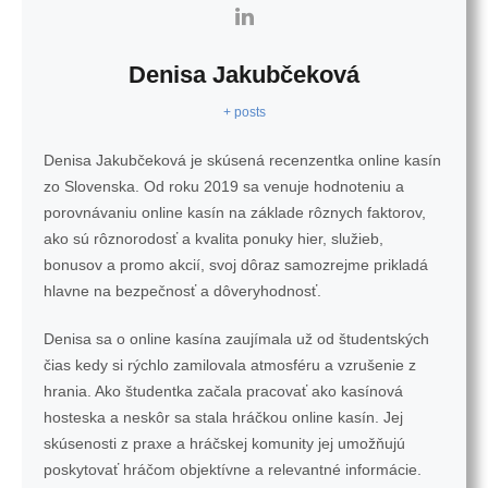
Denisa Jakubčeková
+ posts
Denisa Jakubčeková je skúsená recenzentka online kasín
zo Slovenska. Od roku 2019 sa venuje hodnoteniu a
porovnávaniu online kasín na základe rôznych faktorov,
ako sú rôznorodosť a kvalita ponuky hier, služieb,
bonusov a promo akcií, svoj dôraz samozrejme prikladá
hlavne na bezpečnosť a dôveryhodnosť.
Denisa sa o online kasína zaujímala už od študentských
čias kedy si rýchlo zamilovala atmosféru a vzrušenie z
hrania. Ako študentka začala pracovať ako kasínová
hosteska a neskôr sa stala hráčkou online kasín. Jej
skúsenosti z praxe a hráčskej komunity jej umožňujú
poskytovať hráčom objektívne a relevantné informácie.