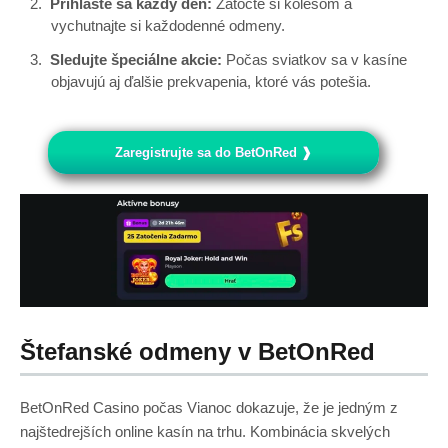
Prihláste sa každý deň:
Zatočte si kolesom a
vychutnajte si každodenné odmeny.
Sledujte špeciálne akcie:
Počas sviatkov sa v kasíne
objavujú aj ďalšie prekvapenia, ktoré vás potešia.
Zaregistrujte sa do BetOnRed ❱
Štefanské odmeny v BetOnRed
BetOnRed Casino počas Vianoc dokazuje, že je jedným z
najštedrejších online kasín na trhu. Kombinácia skvelých