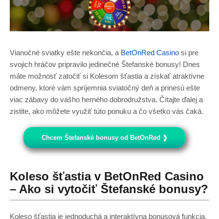
Vianočné sviatky ešte nekončia, a
BetOnRed Casino
si pre
svojich hráčov pripravilo jedinečné Štefanské bonusy! Dnes
máte možnosť zatočiť si Kolesom šťastia a získať atraktívne
odmeny, ktoré vám spríjemnia sviatočný deň a prinesú ešte
viac zábavy do vášho herného dobrodružstva. Čítajte ďalej a
zistite, ako môžete využiť túto ponuku a čo všetko vás čaká.
Chcem Štefanské bonusy od BetOnRed ❱
Koleso šťastia v BetOnRed Casino
– Ako si vytočiť Štefanské bonusy?
Koleso šťastia je jednoduchá a interaktívna bonusová funkcia,