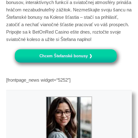
bonusov, interaktívnych funkcií a sviatočnej atmosféry prináša
hráčom nezabudnuteľný zážitok. Nezmeškajte svoju šancu na
Štefanské bonusy na Kolese šťastia – stačí sa prihlásiť,
zatočiť a nechať vianočné šťastie pracovať vo váš prospech.
Pripojte sa k BetOnRed Casino ešte dnes, roztočte svoje
sviatočné koleso a užite si Štefana naplno!
Chcem Štefanské bonusy ❱
[frontpage_news widget=“5252″]