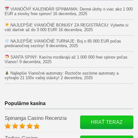
VIANOČNÝ KALENDÁR SPINMAMA: Denné úlohy o viac ako 1 000
EUR a stovky free spinov!
16 decembra, 2025
NAJLEPŠIE VIANOČNÉ BONUSY ZA REGISTRÁCIU: Vyberte si
váš darček až do 3 000 EUR!
16 decembra, 2025
NAJLEPŠIE VIANOČNÉ TURNAJE: Boj o 85 000 EUR počas
predvianočnej sezóny!
9 decembra, 2025
SANTA SPINY: Kasína rozdávajú až 1 000 000 free spinov počas
Vianoc!
9 decembra, 2025
Najlepšie Vianočné automaty: Roztočte sezónne automaty a
vyhrajte 21 100x vašej stávky!
2 decembra, 2025
Populárne kasína
Spinanga Casino Recenzia
HRAŤ TERAZ