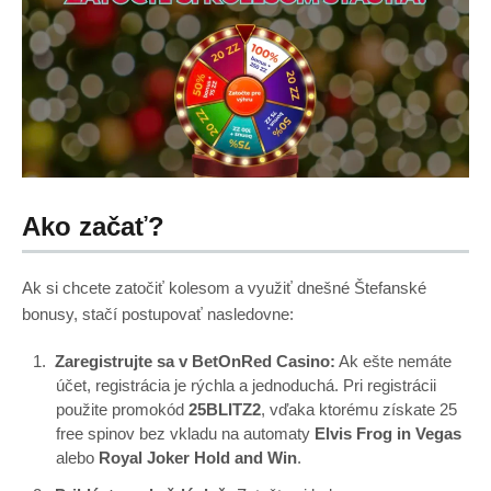
Ako začať?
Ak si chcete zatočiť kolesom a využiť dnešné Štefanské
bonusy, stačí postupovať nasledovne:
Zaregistrujte sa v BetOnRed Casino:
Ak ešte nemáte
účet, registrácia je rýchla a jednoduchá. Pri registrácii
použite promokód
25BLITZ2
, vďaka ktorému získate 25
free spinov bez vkladu na automaty
Elvis Frog in Vegas
alebo
Royal Joker Hold and Win
.