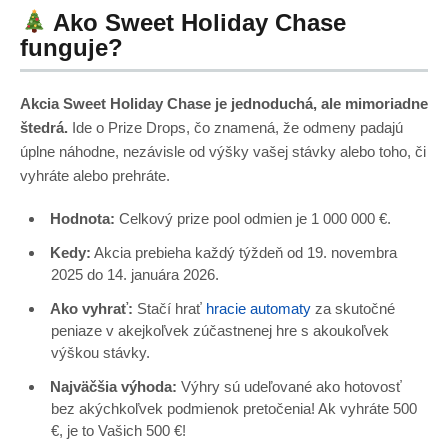
Ako Sweet Holiday Chase
funguje?
Akcia Sweet Holiday Chase je jednoduchá, ale mimoriadne
štedrá.
Ide o Prize Drops, čo znamená, že odmeny padajú
úplne náhodne, nezávisle od výšky vašej stávky alebo toho, či
vyhráte alebo prehráte.
Hodnota:
Celkový prize pool odmien je 1 000 000 €.
Kedy:
Akcia prebieha každý týždeň od 19. novembra
2025 do 14. januára 2026.
Ako vyhrať:
Stačí hrať
hracie automaty
za skutočné
peniaze v akejkoľvek zúčastnenej hre s akoukoľvek
výškou stávky.
Najväčšia výhoda:
Výhry sú udeľované ako hotovosť
bez akýchkoľvek podmienok pretočenia! Ak vyhráte 500
€, je to Vašich 500 €!