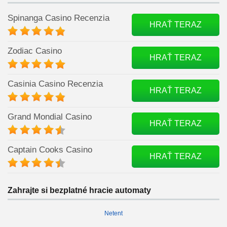
Spinanga Casino Recenzia
HRAŤ TERAZ
Zodiac Casino
HRAŤ TERAZ
Casinia Casino Recenzia
HRAŤ TERAZ
Grand Mondial Casino
HRAŤ TERAZ
Captain Cooks Casino
HRAŤ TERAZ
Zahrajte si bezplatné hracie automaty
Netent