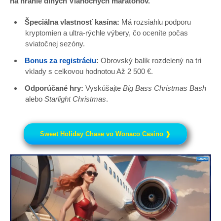
na hranie dlhých Vianočných maratónov.
Špeciálna vlastnosť kasína:
Má rozsiahlu podporu
kryptomien a ultra-rýchle výbery, čo oceníte počas
sviatočnej sezóny.
Bonus za registráciu
:
Obrovský balík rozdelený na tri
vklady s celkovou hodnotou Až 2 500 €.
Odporúčané hry:
Vyskúšajte
Big Bass Christmas Bash
alebo
Starlight Christmas
.
Sweet Holiday Chase vo Wonaco Casino ❱