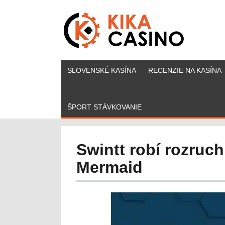
SLOVENSKÉ KASÍNA
RECENZIE NA KASÍNA
ŠPORT STÁVKOVANIE
Swintt robí rozruc
Mermaid