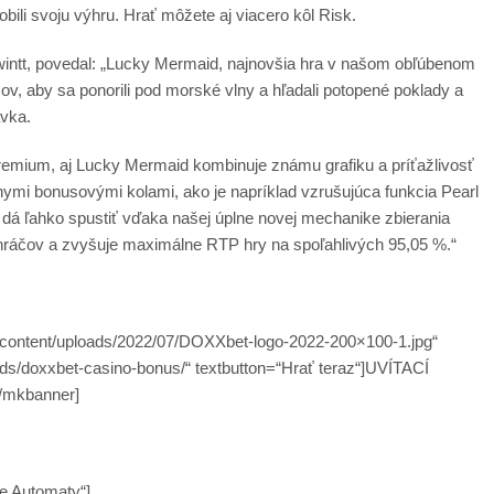
obili svoju výhru. Hrať môžete aj viacero kôl Risk.
wintt, povedal: „Lucky Mermaid, najnovšia hra v našom obľúbenom
v, aby sa ponorili pod morské vlny a hľadali potopené poklady a
ávka.
remium, aj Lucky Mermaid kombinuje známu grafiku a príťažlivosť
ymi bonusovými kolami, ako je napríklad vzrušujúca funkcia Pearl
 dá ľahko spustiť vďaka našej úplne novej mechanike zbierania
ráčov a zvyšuje maximálne RTP hry na spoľahlivých 95,05 %.“
-content/uploads/2022/07/DOXXbet-logo-2022-200×100-1.jpg“
ends/doxxbet-casino-bonus/“ textbutton=“Hrať teraz“]UVÍTACÍ
mkbanner]
e Automaty“]