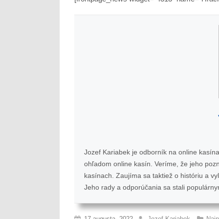
Jozef Kariabek je odborník na online kasí
ohľadom online kasín. Veríme, že jeho poz
kasínach. Zaujíma sa taktiež o históriu a v
Jeho rady a odporúčania sa stali populárn
17 augusta, 2022
Jozef Kariabek
Najn