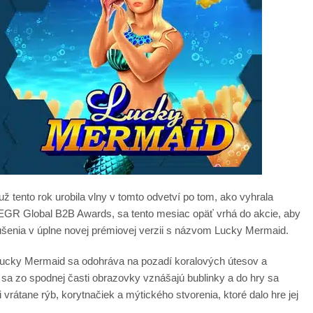
už tento rok urobila vlny v tomto odvetví po tom, ako vyhrala
i EGR Global B2B Awards, sa tento mesiac opäť vrhá do akcie, aby
šenia v úplne novej prémiovej verzii s názvom Lucky Mermaid.
Lucky Mermaid sa odohráva na pozadí koralových útesov a
 sa zo spodnej časti obrazovky vznášajú bublinky a do hry sa
átane rýb, korytnačiek a mýtického stvorenia, ktoré dalo hre jej