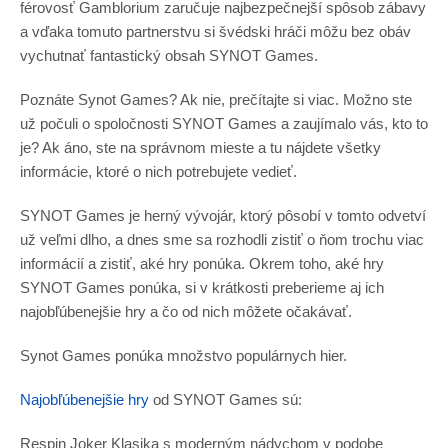
férovosť Gamblorium zaručuje najbezpečnejší spôsob zábavy
a vďaka tomuto partnerstvu si švédski hráči môžu bez obáv
vychutnať fantastický obsah SYNOT Games.
Poznáte Synot Games? Ak nie, prečítajte si viac. Možno ste
už počuli o spoločnosti SYNOT Games a zaujímalo vás, kto to
je? Ak áno, ste na správnom mieste a tu nájdete všetky
informácie, ktoré o nich potrebujete vedieť.
SYNOT Games je herný vývojár, ktorý pôsobí v tomto odvetví
už veľmi dlho, a dnes sme sa rozhodli zistiť o ňom trochu viac
informácií a zistiť, aké hry ponúka. Okrem toho, aké hry
SYNOT Games ponúka, si v krátkosti preberieme aj ich
najobľúbenejšie hry a čo od nich môžete očakávať.
Synot Games ponúka množstvo populárnych hier.
Najobľúbenejšie hry
od SYNOT Games sú:
Respin Joker Klasika s moderným nádychom v podobe