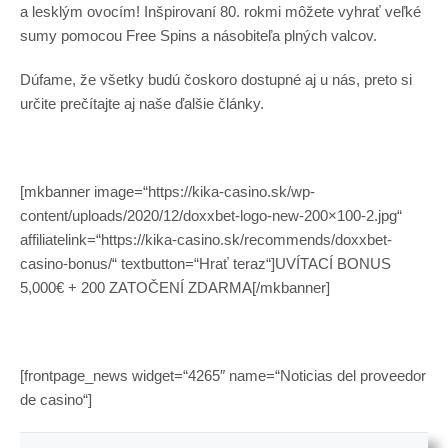
a lesklým ovocím! Inšpirovaní 80. rokmi môžete vyhrať veľké
sumy pomocou Free Spins a násobiteľa plných valcov.
Dúfame, že všetky budú čoskoro dostupné aj u nás, preto si
určite prečítajte aj naše ďalšie články.
[mkbanner image=“https://kika-casino.sk/wp-
content/uploads/2020/12/doxxbet-logo-new-200×100-2.jpg“
affiliatelink=“https://kika-casino.sk/recommends/doxxbet-
casino-bonus/“ textbutton=“Hrať teraz“]UVÍTACÍ BONUS
5,000€ + 200 ZATOČENÍ ZDARMA[/mkbanner]
[frontpage_news widget=“4265″ name=“Noticias del proveedor
de casino“]