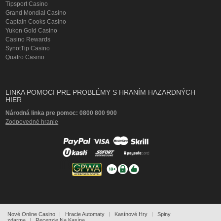
Tipsport Casino
Grand Mondial Casino
Captain Cooks Casino
Yukon Gold Casino
Casino Rewards
SynotTip Casino
Quatro Casino
LINKA POMOCI PRE PROBLÉMY S HRANÍM HAZARDNÝCH
HIER
Národná linka pre pomoc: 0800 800 900
Zodpovedné hranie
Nové Online Casino
Hracie Automaty
Kasínové Hry
Spiny
zdarma
Recenzie Na Kasína