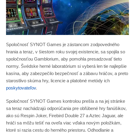
Spoločnosť SYNOT Games je zástancom zodpovedného
hrania a teraz, v šiestom roku svojej existencie, sa spojila so
spoločnosťou Gamblorium, aby pomohla presadzovať tieto
normy. Švédske herné laboratórium si vyberá len tie najlepšie
kasína, aby zabezpečilo bezpečnosť a zábavu hráčov, a preto
starostlivo skúma hry, licencie a platobné metódy ich
poskytovateľov
.
Spoločnosť SYNOT Games kontrolou prešla a na jej stránke
sa teraz nachádzajú odporúčania pre obľúbené hry fanúšikov,
ako sú Respin Joker, Firebird Double 27 a Aztec Jaguar, ale
hráči sa môžu tešiť na oveľa viac vďaka novým položkám,
ktoré si razia cestu do herného priestoru. Odhodlanie a