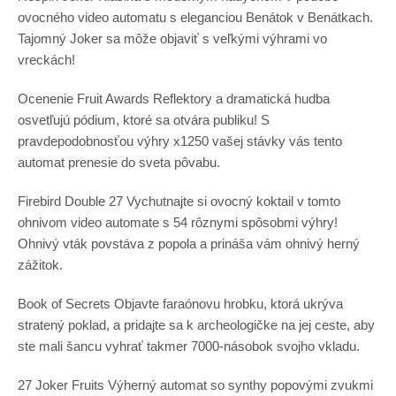
ovocného video automatu s eleganciou Benátok v Benátkach.
Tajomný Joker sa môže objaviť s veľkými výhrami vo
vreckách!
Ocenenie Fruit Awards Reflektory a dramatická hudba
osvetľujú pódium, ktoré sa otvára publiku! S
pravdepodobnosťou výhry x1250 vašej stávky vás tento
automat prenesie do sveta pôvabu.
Firebird Double 27 Vychutnajte si ovocný koktail v tomto
ohnivom video automate s 54 rôznymi spôsobmi výhry!
Ohnivý vták povstáva z popola a prináša vám ohnivý herný
zážitok.
Book of Secrets Objavte faraónovu hrobku, ktorá ukrýva
stratený poklad, a pridajte sa k archeologičke na jej ceste, aby
ste mali šancu vyhrať takmer 7000-násobok svojho vkladu.
27 Joker Fruits Výherný automat so synthy popovými zvukmi