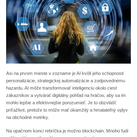
Asi na prvom mieste v zozname je AI kvôli jeho schopnosti
personalizácie, strategickej automatizácie a zodpovednému
hazardu. AI môže transformovať inteligenciu okolo ciest
zákazníkov a vytvárať digitálny pohľad na hráčov, aby sa im
mohlo lepšie a efektívnejšie porozumieť. Je to obzvlášť
príťažlivé, pretože to môže mať okamžitý a hmatateľný vplyv
na obchodné metriky.
Na opačnom konci rebríčka je možno blockchain. Mnoho ľudí