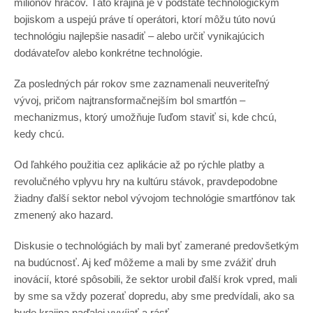
miliónov hráčov. Táto krajina je v podstate technologickým
bojiskom a uspejú práve tí operátori, ktorí môžu túto novú
technológiu najlepšie nasadiť – alebo určiť vynikajúcich
dodávateľov alebo konkrétne technológie.
Za posledných pár rokov sme zaznamenali neuveriteľný
vývoj, pričom najtransformačnejším bol smartfón –
mechanizmus, ktorý umožňuje ľuďom staviť si, kde chcú,
kedy chcú.
Od ľahkého použitia cez aplikácie až po rýchle platby a
revolučného vplyvu hry na kultúru stávok, pravdepodobne
žiadny ďalší sektor nebol vývojom technológie smartfónov tak
zmenený ako hazard.
Diskusie o technológiách by mali byť zamerané predovšetkým
na budúcnosť. Aj keď môžeme a mali by sme zvážiť druh
inovácií, ktoré spôsobili, že sektor urobil ďalší krok vpred, mali
by sme sa vždy pozerať dopredu, aby sme predvídali, ako sa
bude krajina naďalej vyvíjať a rásť.