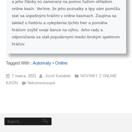
a jeho články sú zameraný na pomoc ľuďom ohľadom
online kasín. Veríme, že jeho poznatky a tipy vám pomôžu
stať sa úspešnými hráčmi v online kasínach. Zaujíma sa
taktiež o históriu a vylepšenia týchto hier a pomáha
hráčom zvýšiť svoje šance na výhru. Jeho rady a
odporúčania sa stali populárnymi medzi širokým spektrom
hráčov.
Tagged With :
Automaty
•
Online
7 marca, 2021
Jozef Kariabek
NOVINKY Z ONLINE
KASÍN
Nekomentované