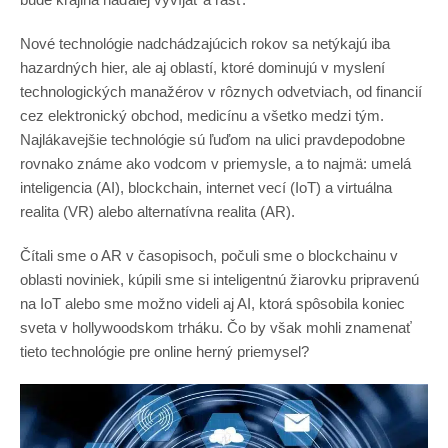
Nové technológie nadchádzajúcich rokov sa netýkajú iba
hazardných hier, ale aj oblastí, ktoré dominujú v myslení
technologických manažérov v rôznych odvetviach, od financií
cez elektronický obchod, medicínu a všetko medzi tým.
Najlákavejšie technológie sú ľuďom na ulici pravdepodobne
rovnako známe ako vodcom v priemysle, a to najmä: umelá
inteligencia (AI), blockchain, internet vecí (IoT) a virtuálna
realita (VR) alebo alternatívna realita (AR).
Čítali sme o AR v časopisoch, počuli sme o blockchainu v
oblasti noviniek, kúpili sme si inteligentnú žiarovku pripravenú
na IoT alebo sme možno videli aj AI, ktorá spôsobila koniec
sveta v hollywoodskom trháku. Čo by však mohli znamenať
tieto technológie pre online herný priemysel?