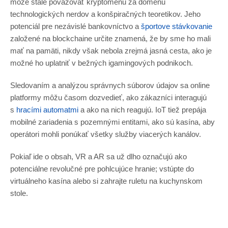
môže stále považovať kryptomenu za doménu
technologických nerdov a konšpiračných teoretikov. Jeho
potenciál pre nezávislé bankovníctvo a
športove stávkovanie
založené na blockchaine určite znamená, že by sme ho mali
mať na pamäti, nikdy však nebola zrejmá jasná cesta, ako je
možné ho uplatniť v bežných igamingových podnikoch.
Sledovaním a analýzou správnych súborov údajov sa online
platformy môžu časom dozvedieť, ako zákazníci interagujú
s
hracími automatmi
a ako na nich reagujú. IoT tiež prepája
mobilné zariadenia s pozemnými entitami, ako sú kasína, aby
operátori mohli ponúkať všetky služby viacerých kanálov.
Pokiaľ ide o obsah, VR a AR sa už dlho označujú ako
potenciálne revolučné pre pohlcujúce hranie; vstúpte do
virtuálneho kasína alebo si zahrajte ruletu na kuchynskom
stole.