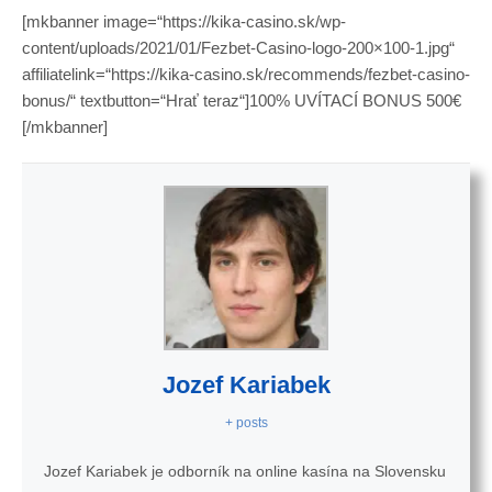
[mkbanner image=“https://kika-casino.sk/wp-
content/uploads/2021/01/Fezbet-Casino-logo-200×100-1.jpg“
affiliatelink=“https://kika-casino.sk/recommends/fezbet-casino-
bonus/“ textbutton=“Hrať teraz“]100% UVÍTACÍ BONUS 500€
[/mkbanner]
Jozef Kariabek
+ posts
Jozef Kariabek je odborník na online kasína na Slovensku