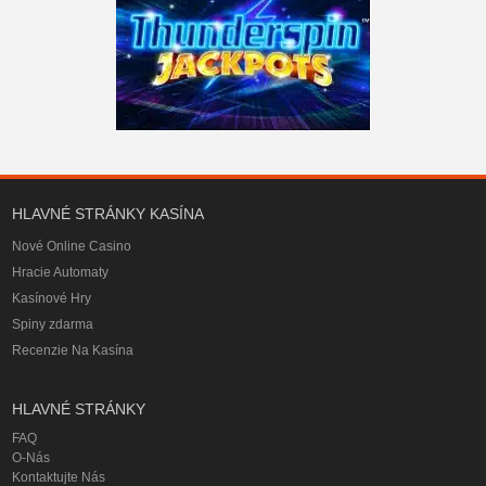
HLAVNÉ STRÁNKY KASÍNA
Nové Online Casino
Hracie Automaty
Kasínové Hry
Spiny zdarma
Recenzie Na Kasína
HLAVNÉ STRÁNKY
FAQ
O-Nás
Kontaktujte Nás