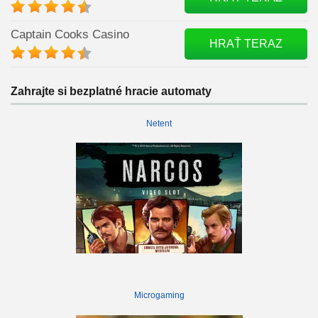
Captain Cooks Casino
HRAŤ TERAZ
Zahrajte si bezplatné hracie automaty
Netent
Microgaming