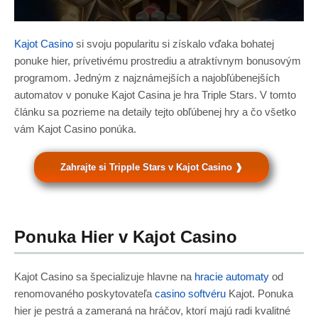
Kajot Casino
si svoju popularitu si získalo vďaka bohatej
ponuke hier, prívetivému prostrediu a atraktívnym bonusovým
programom. Jedným z najznámejších a najobľúbenejších
automatov v ponuke Kajot Casina je hra Triple Stars. V tomto
článku sa pozrieme na detaily tejto obľúbenej hry a čo všetko
vám Kajot Casino ponúka.
Zahrajte si Tripple Stars v Kajot Casino ❱
Ponuka Hier v Kajot Casino
Kajot Casino sa špecializuje hlavne na
hracie automaty
od
renomovaného poskytovateľa
casino softvéru
Kajot. Ponuka
hier je pestrá a zameraná na hráčov, ktorí majú radi kvalitné