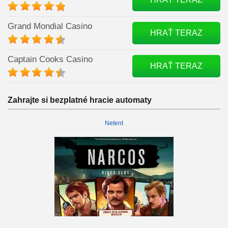
Grand Mondial Casino
HRAŤ TERAZ
Captain Cooks Casino
HRAŤ TERAZ
Zahrajte si bezplatné hracie automaty
Netent