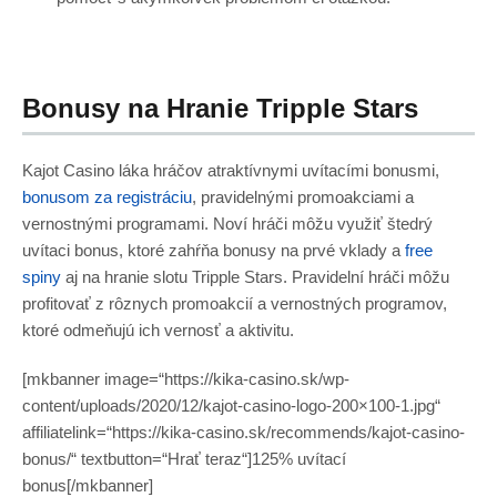
Bonusy na Hranie Tripple Stars
Kajot Casino láka hráčov atraktívnymi uvítacími bonusmi,
bonusom za registráciu
, pravidelnými promoakciami a
vernostnými programami. Noví hráči môžu využiť štedrý
uvítaci bonus, ktoré zahŕňa bonusy na prvé vklady a
free
spiny
aj na hranie slotu Tripple Stars. Pravidelní hráči môžu
profitovať z rôznych promoakcií a vernostných programov,
ktoré odmeňujú ich vernosť a aktivitu.
[mkbanner image=“https://kika-casino.sk/wp-
content/uploads/2020/12/kajot-casino-logo-200×100-1.jpg“
affiliatelink=“https://kika-casino.sk/recommends/kajot-casino-
bonus/“ textbutton=“Hrať teraz“]125% uvítací
bonus[/mkbanner]