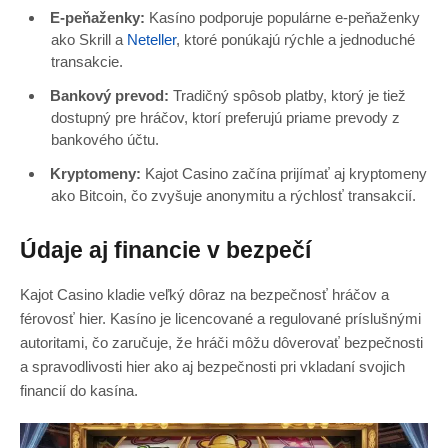
E-peňaženky:
Kasíno podporuje populárne e-peňaženky
ako Skrill a
Neteller
, ktoré ponúkajú rýchle a jednoduché
transakcie.
Bankový prevod:
Tradičný spôsob platby, ktorý je tiež
dostupný pre hráčov, ktorí preferujú priame prevody z
bankového účtu.
Kryptomeny:
Kajot Casino začína prijímať aj kryptomeny
ako Bitcoin, čo zvyšuje anonymitu a rýchlosť transakcií.
Údaje aj financie v bezpečí
Kajot Casino kladie veľký dôraz na bezpečnosť hráčov a
férovosť hier. Kasíno je licencované a regulované príslušnými
autoritami, čo zaručuje, že hráči môžu dôverovať bezpečnosti
a spravodlivosti hier ako aj bezpečnosti pri vkladaní svojich
financií do kasína.