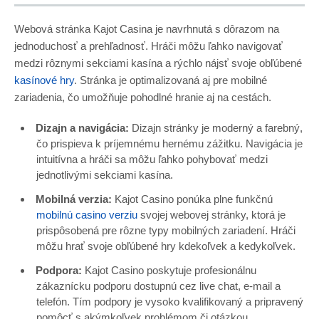
Webová stránka Kajot Casina je navrhnutá s dôrazom na
jednoduchosť a prehľadnosť. Hráči môžu ľahko navigovať
medzi rôznymi sekciami kasína a rýchlo nájsť svoje obľúbené
kasínové hry
. Stránka je optimalizovaná aj pre mobilné
zariadenia, čo umožňuje pohodlné hranie aj na cestách.
Dizajn a navigácia:
Dizajn stránky je moderný a farebný,
čo prispieva k príjemnému hernému zážitku. Navigácia je
intuitívna a hráči sa môžu ľahko pohybovať medzi
jednotlivými sekciami kasína.
Mobilná verzia:
Kajot Casino ponúka plne funkčnú
mobilnú casino verziu
svojej webovej stránky, ktorá je
prispôsobená pre rôzne typy mobilných zariadení. Hráči
môžu hrať svoje obľúbené hry kdekoľvek a kedykoľvek.
Podpora:
Kajot Casino poskytuje profesionálnu
zákaznícku podporu dostupnú cez live chat, e-mail a
telefón. Tím podpory je vysoko kvalifikovaný a pripravený
pomôcť s akýmkoľvek problémom či otázkou.