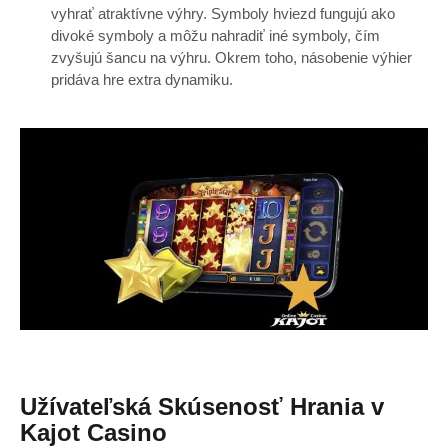
vyhrať atraktívne výhry. Symboly hviezd fungujú ako
divoké symboly a môžu nahradiť iné symboly, čím
zvyšujú šancu na výhru. Okrem toho, násobenie výhier
pridáva hre extra dynamiku.
Užívateľská Skúsenosť Hrania v
Kajot Casino