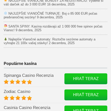
NAJLEPŠIE VIANOČNÉ BONUSY ZA REGISTRÁCIU: Vyberte si
váš darček až do 3 000 EUR!
16 decembra, 2025
NAJLEPŠIE VIANOČNÉ TURNAJE: Boj o 85 000 EUR počas
predvianočnej sezóny!
9 decembra, 2025
SANTA SPINY: Kasína rozdávajú až 1 000 000 free spinov počas
Vianoc!
9 decembra, 2025
Najlepšie Vianočné automaty: Roztočte sezónne automaty a
vyhrajte 21 100x vašej stávky!
2 decembra, 2025
Populárne kasína
Spinanga Casino Recenzia
HRAŤ TERAZ
Zodiac Casino
HRAŤ TERAZ
Casinia Casino Recenzia
HRAŤ TERAZ