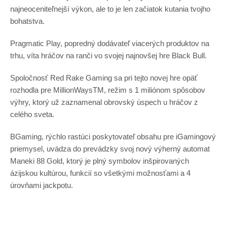
najneoceniteľnejší výkon, ale to je len začiatok kutania tvojho
bohatstva.
Pragmatic Play, popredný dodávateľ viacerých produktov na
trhu, víta hráčov na ranči vo svojej najnovšej hre Black Bull.
Spoločnosť Red Rake Gaming sa pri tejto novej hre opäť
rozhodla pre MillionWaysTM, režim s 1 miliónom spôsobov
výhry, ktorý už zaznamenal obrovský úspech u hráčov z
celého sveta.
BGaming, rýchlo rastúci poskytovateľ obsahu pre iGamingový
priemysel, uvádza do prevádzky svoj nový výherný automat
Maneki 88 Gold, ktorý je plný symbolov inšpirovaných
ázijskou kultúrou, funkcií so všetkými možnosťami a 4
úrovňami jackpotu.