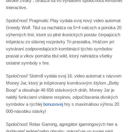
divoké zvuky“, uvádza sa vo vyhlásení spoločnosti Amusnet
Interactive.
Spoločnosť Pragmatic Play vydala svoj nový video automat
Greedy Wolf. Titul sa nachádza na 5×4 valcoch a ponúka 20
výherných línií, ktoré sú plné ikonických postáv čerpajúcich
inšpiráciu zo slávnej rozprávky Tri prasiatka. Hráčom pri
vytváraní zodpovedajúcich kombinácií týchto symbolov
prasiat a vlkov pomáha titul wild, ktorý nahrádza všetky
ostatné symboly v hre.
Spoločnosť Slotmill vydala svoj 16. video automat s názvom
Money Jar, ktorý je inšpirovaný komiksovým štýlom „Betty
Boop“ a obsahuje 46 656 stávkových dráh. Money Jar je
nabitý funkciami vrátane respinov, odpočítavania divokých
symbolov a rýchlej
bonusovej
hry s maximálnou výhrou 20
000-násobku stávky!
Spoločnosť Relax Gaming, agregátor igamingových hier a
dodávateľ jedinečného obsahu, pokračuje vo svojej sérii