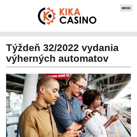
MENU
Týždeň 32/2022 vydania
výherných automatov