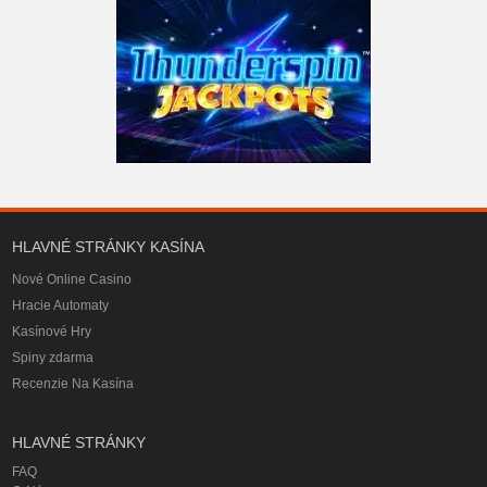
HLAVNÉ STRÁNKY KASÍNA
Nové Online Casino
Hracie Automaty
Kasínové Hry
Spiny zdarma
Recenzie Na Kasína
HLAVNÉ STRÁNKY
FAQ