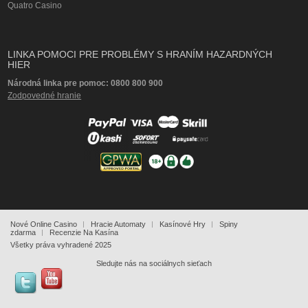
Quatro Casino
LINKA POMOCI PRE PROBLÉMY S HRANÍM HAZARDNÝCH
HIER
Národná linka pre pomoc: 0800 800 900
Zodpovedné hranie
Nové Online Casino
Hracie Automaty
Kasínové Hry
Spiny
zdarma
Recenzie Na Kasína
Všetky práva vyhradené 2025
Sledujte nás na sociálnych sieťach