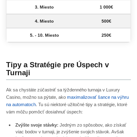
3. Miesto
1 000€
4. Miesto
500€
5. - 10. Miesto
250€
Tipy a Stratégie pre Úspech v
Turnaji
Ak sa chystáte zúčastniť sa týždenného turnaja v Luxury
Casino, možno sa pýtate, ako
maximalizovať šance na výhru
na automatoch
. Tu sú niektoré užitočné tipy a stratégie, ktoré
vám môžu pomôcť dosiahnuť úspech:
Zvýšte svoje stávky:
Jedným zo spôsobov, ako získať
viac bodov v turnaji, je zvýšenie svojich stávok. Avšak