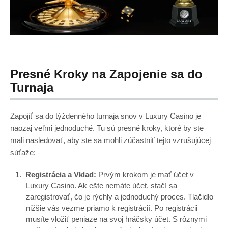
Presné Kroky na Zapojenie sa do
Turnaja
Zapojiť sa do týždenného turnaja snov v Luxury Casino je
naozaj veľmi jednoduché. Tu sú presné kroky, ktoré by ste
mali nasledovať, aby ste sa mohli zúčastniť tejto vzrušujúcej
súťaže:
Registrácia a Vklad:
Prvým krokom je mať účet v
Luxury Casino. Ak ešte nemáte účet, stačí sa
zaregistrovať, čo je rýchly a jednoduchý proces. Tlačidlo
nižšie vás vezme priamo k registrácií. Po registrácii
musíte vložiť peniaze na svoj hráčsky účet. S rôznymi