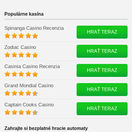
Populárne kasína
Spinanga Casino Recenzia
HRAŤ TERAZ
Zodiac Casino
HRAŤ TERAZ
Casinia Casino Recenzia
HRAŤ TERAZ
Grand Mondial Casino
HRAŤ TERAZ
Captain Cooks Casino
HRAŤ TERAZ
Zahrajte si bezplatné hracie automaty