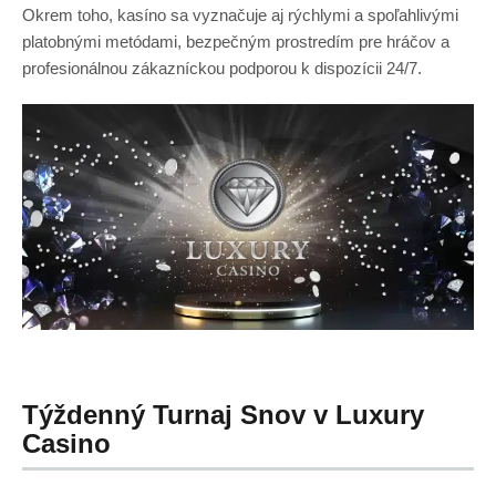
Okrem toho, kasíno sa vyznačuje aj rýchlymi a spoľahlivými
platobnými metódami, bezpečným prostredím pre hráčov a
profesionálnou zákazníckou podporou k dispozícii 24/7.
Týždenný Turnaj Snov v Luxury
Casino