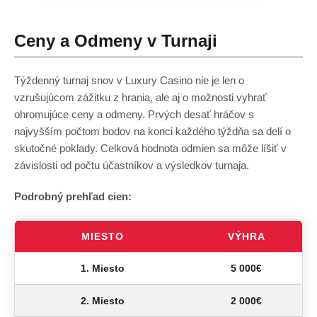
Ceny a Odmeny v Turnaji
Týždenný turnaj snov v Luxury Casino nie je len o
vzrušujúcom zážitku z hrania, ale aj o možnosti vyhrať
ohromujúce ceny a odmeny. Prvých desať hráčov s
najvyšším počtom bodov na konci každého týždňa sa delí o
skutočné poklady. Celková hodnota odmien sa môže líšiť v
závislosti od počtu účastníkov a výsledkov turnaja.
Podrobný prehľad cien:
MIESTO
VÝHRA
1. Miesto
5 000€
2. Miesto
2 000€