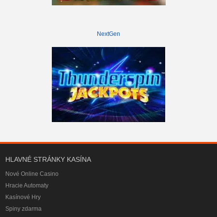
NextGen
HLAVNÉ STRÁNKY KASÍNA
Nové Online Casino
Hracie Automaty
Kasínové Hry
Spiny zdarma