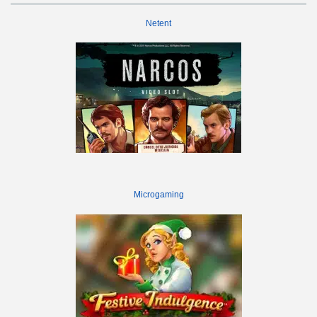
Netent
Microgaming