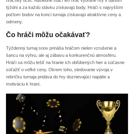
hráčsky účet. Následne stačí len hrať vybrané hry v danom
týždni a za každú stávku získavajú body. Hráči s najvyšším
počtom bodov na konci turnaja získavajú atraktívne ceny a
odmeny.
Čo hráči môžu očakávať?
Týždenný turnaj snov prináša hráčom nielen vzrušenie a
šancu na výhru, ale aj zábavu a konkurenčnú atmosféru.
Hráči sa môžu tešiť na hranie ich obľúbených hier a súčasne
súťažiť o veľké ceny. Okrem toho, sledovanie vývoja v
rebríčku turnaja pridáva do hry doznievajúci napätie a
motiváciu k hraní.