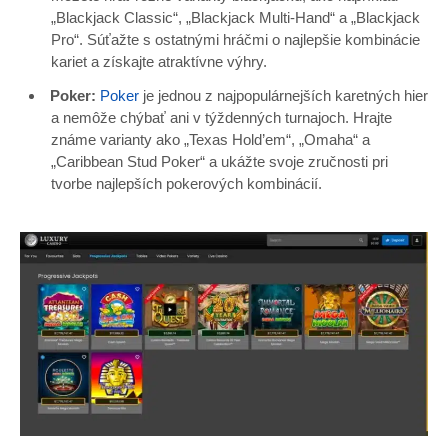
„Blackjack Classic“, „Blackjack Multi-Hand“ a „Blackjack
Pro“. Súťažte s ostatnými hráčmi o najlepšie kombinácie
kariet a získajte atraktívne výhry.
Poker:
Poker
je jednou z najpopulárnejších karetných hier
a nemôže chýbať ani v týždenných turnajoch. Hrajte
známe varianty ako „Texas Hold’em“, „Omaha“ a
„Caribbean Stud Poker“ a ukážte svoje zručnosti pri
tvorbe najlepších pokerových kombinácií.