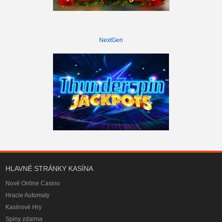
NextGen
HLAVNÉ STRÁNKY KASÍNA
Nové Online Casino
Hracie Automaty
Kasínové Hry
Spiny zdarma