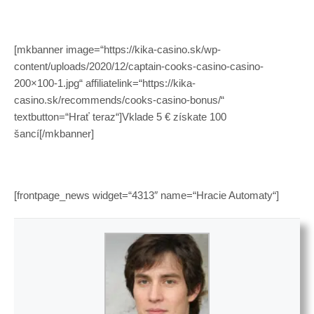
[mkbanner image=“https://kika-casino.sk/wp-
content/uploads/2020/12/captain-cooks-casino-casino-
200×100-1.jpg“ affiliatelink=“https://kika-
casino.sk/recommends/cooks-casino-bonus/“
textbutton=“Hrať teraz“]Vklade 5 € získate 100
šancí[/mkbanner]
[frontpage_news widget=“4313″ name=“Hracie Automaty“]