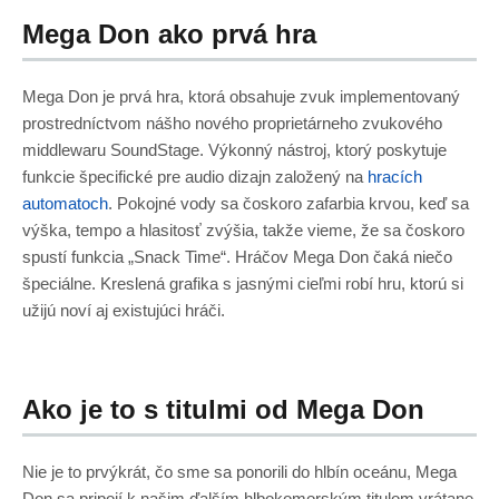
Mega Don ako prvá hra
Mega Don je prvá hra, ktorá obsahuje zvuk implementovaný
prostredníctvom nášho nového proprietárneho zvukového
middlewaru SoundStage. Výkonný nástroj, ktorý poskytuje
funkcie špecifické pre audio dizajn založený na
hracích
automatoch
. Pokojné vody sa čoskoro zafarbia krvou, keď sa
výška, tempo a hlasitosť zvýšia, takže vieme, že sa čoskoro
spustí funkcia „Snack Time“. Hráčov Mega Don čaká niečo
špeciálne. Kreslená grafika s jasnými cieľmi robí hru, ktorú si
užijú noví aj existujúci hráči.
Ako je to s titulmi od Mega Don
Nie je to prvýkrát, čo sme sa ponorili do hlbín oceánu, Mega
Don sa pripojí k našim ďalším hlbokomorským titulom vrátane