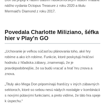
nášho vydania Octopus Treasure z roku 2020 a titulu
Mermaid’s Diamond z roku 2017.
Povedala Charlotte Miliziano, šéfka
hier v Play’n GO
„Uchovanie je veľkou súčasťou plánovania toho, aké hry
robíme a ako ich robíme. Funkcie, ktoré poskytujú hráčovi
hodnotu z hľadiska zábavy, znamenajú, že je
pravdepodobnejšie, že sa budú vracať a hrať hru znova a
znova.
„Tituly ako Mega Don pripomínajú franšízy v iných zábavných
sektoroch, ktoré so sebou nesú nádych nostalgie v kombinácii
s novými pútavými funkciami, a preto vidíme, že táto hra speje
k úspechu.“