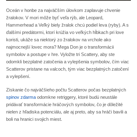
Oceán v honbe za najväčším úlovkom zaplavuje chvenie
žralokov. V mori môže byť veľa rýb, ale Leopard,
Hammerhead a Veľký biely žralok chcú podiel leva (ryby). A s
ďalšími predátormi, ktorí krúžia vo veľkých hĺbkach pri love
koristi, ukáže sa niektorý zo žralokov na vrchole ako
najmocnejší lovec mora? Mega Don je o transformácii
symbolov a postupe v hre. Vyložte tri Scattery, aby ste
odomkli bezplatné zatočenia a vylepšenia symbolov, čím viac
Scatterov pristane na valcoch, tým viac bezplatných zatočení
a vylepšení.
Získanie čo najväčšieho počtu Scatterov počas bezplatných
spinov zdarma
odomkne retriggery, ktoré budú neustále
pridávať transformácie hráčových symbolov, čo je dôležité
nielen z hľadiska potenciálu, ale aj preto, aby sa hráči bavili a
boli na hranici svojich miest.