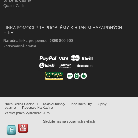
SynotTip Casino
Quatro Casino
LINKA POMOCI PRE PROBLÉMY S HRANÍM HAZARDNÝCH
HIER
Národná linka pre pomoc: 0800 800 900
Zodpovedné hranie
Nové Online Casino
Hracie Automaty
Kasínové Hry
Spiny
zdarma
Recenzie Na Kasína
Všetky práva vyhradené 2025
Sledujte nás na sociálnych sieťach