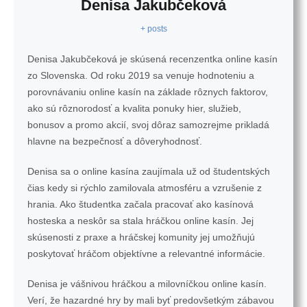
Denisa Jakubčeková
+ posts
Denisa Jakubčeková je skúsená recenzentka online kasín
zo Slovenska. Od roku 2019 sa venuje hodnoteniu a
porovnávaniu online kasín na základe rôznych faktorov,
ako sú rôznorodosť a kvalita ponuky hier, služieb,
bonusov a promo akcií, svoj dôraz samozrejme prikladá
hlavne na bezpečnosť a dôveryhodnosť.
Denisa sa o online kasína zaujímala už od študentských
čias kedy si rýchlo zamilovala atmosféru a vzrušenie z
hrania. Ako študentka začala pracovať ako kasínová
hosteska a neskôr sa stala hráčkou online kasín. Jej
skúsenosti z praxe a hráčskej komunity jej umožňujú
poskytovať hráčom objektívne a relevantné informácie.
Denisa je vášnivou hráčkou a milovníčkou online kasín.
Verí, že hazardné hry by mali byť predovšetkým zábavou