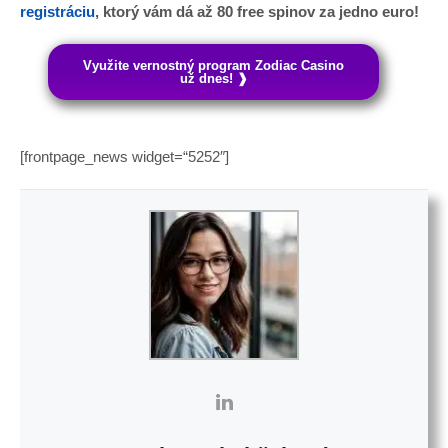
registráciu
, ktorý vám dá až 80 free spinov za jedno euro!
Využite vernostný program Zodiac Casino
už dnes! ❱
[frontpage_news widget=“5252″]