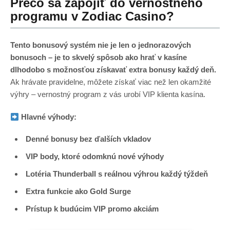
Prečo sa zapojiť do vernostného
programu v Zodiac Casino?
Tento bonusový systém nie je len o jednorazových
bonusoch – je to skvelý spôsob ako hrať v kasíne
dlhodobo s možnosťou získavať extra bonusy každý deň.
Ak hrávate pravidelne, môžete získať viac než len okamžité
výhry – vernostný program z vás urobí VIP klienta kasína.
Hlavné výhody:
Denné bonusy bez ďalších vkladov
VIP body, ktoré odomknú nové výhody
Lotéria Thunderball s reálnou výhrou každý týždeň
Extra funkcie ako Gold Surge
Prístup k budúcim VIP promo akciám