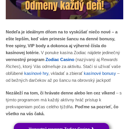
Nedeľa je ideálnym dňom na to vyskúšať niečo nové – a
ešte lepším, keď vám prinesie šancu na denné bonusy,
free spiny, VIP body a dokonca aj výherné čísla do
kasínovej lotérie.
V ponuke kasína Zodiac nájdete jedinečný
vernostný program
Zodiac Casino
(nazývaný aj
Rewards
Riches
), ktorý Vás odmeňuje za aktivitu. Stačí si užívať vaše
obľúbené
kasínové hry
, vkladať a zbierať
kasínové bonusy
–
od bežných darčekov až po šancu na obrovský jackpot!
Nezáleží na tom, či hrávate denne alebo len cez víkend
– s
týmto programom má každý aktívny hráč prístup k
prekvapeniam počas celého týždňa.
Poďme sa pozrieť, čo
všetko na vás čaká.