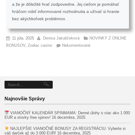
a že je dôležité hrať zodpovedne. Jej cieľom je pomáhať
hráčom robiť informované rozhodnutia a užívať si hranie
bez akýchkoľvek problémov.
11 júla, 2025
Denisa Jakubčeková
NOVINKY Z ONLINE
BONUSOV
,
Zodiac casino
Nekomentované
Najnovšie Správy
VIANOČNÝ KALENDÁR SPINMAMA: Denné úlohy o viac ako 1 000
EUR a stovky free spinov!
16 decembra, 2025
NAJLEPŠIE VIANOČNÉ BONUSY ZA REGISTRÁCIU: Vyberte si
váš darček až do 3 000 EUR!
16 decembra, 2025