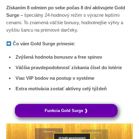
Získaním 8 odmien po sebe počas 8 dní aktivujete Gold
Surge –
špeciálny 24-hodinový režim s výrazne lepšími
cenami. To znamená väčšie bonusy, hodnotnejšie výhry a
vyššiu šancu na prémiové darčeky.
Čo vám Gold Surge prinesie:
Zvýšená hodnota bonusov a free spinov
Väčšia pravdepodobnosť získania čísel do lotérie
Viac VIP bodov na postup v systéme
Extra motivácia zostať aktívny celý týždeň
Funkcia Gold Surge ❱