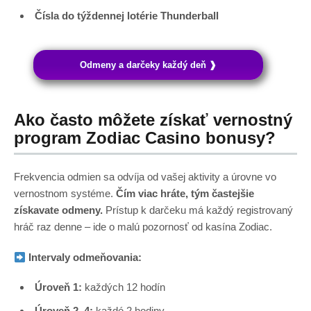
Čísla do týždennej lotérie Thunderball
Odmeny a darčeky každý deň ❱
Ako často môžete získať vernostný
program Zodiac Casino bonusy?
Frekvencia odmien sa odvíja od vašej aktivity a úrovne vo
vernostnom systéme.
Čím viac hráte, tým častejšie
získavate odmeny.
Prístup k darčeku má každý registrovaný
hráč raz denne – ide o malú pozornosť od kasína Zodiac.
Intervaly odmeňovania:
Úroveň 1:
každých 12 hodín
Úroveň 2–4:
každé 2 hodiny