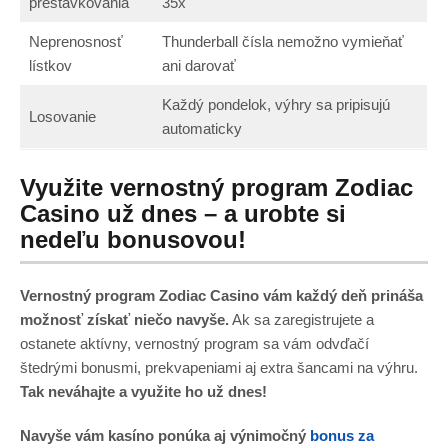
prestávkovania
35x
Neprenosnosť
Thunderball čísla nemožno vymieňať
lístkov
ani darovať
Každý pondelok, výhry sa pripisujú
Losovanie
automaticky
Využite vernostný program Zodiac
Casino už dnes – a urobte si
nedeľu bonusovou!
Vernostný program Zodiac Casino vám každý deň prináša
možnosť získať niečo navyše.
Ak sa zaregistrujete a
ostanete aktívny, vernostný program sa vám odvďačí
štedrými bonusmi, prekvapeniami aj extra šancami na výhru.
Tak neváhajte a využite ho už dnes!
Navyše vám kasíno ponúka aj výnimočný
bonus za