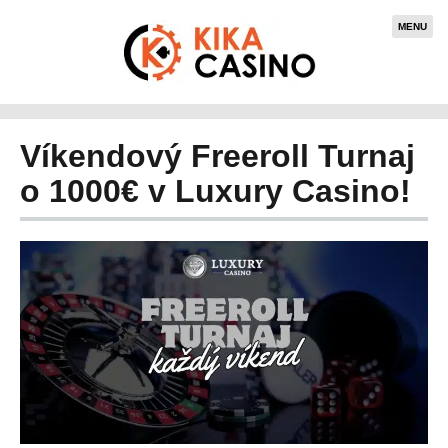
MENU
Víkendový Freeroll Turnaj
o 1000€ v Luxury Casino!