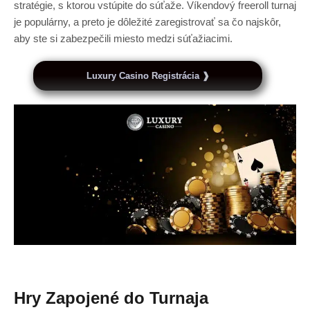
stratégie, s ktorou vstúpite do súťaže. Víkendový freeroll turnaj
je populárny, a preto je dôležité zaregistrovať sa čo najskôr,
aby ste si zabezpečili miesto medzi súťažiacimi.
Luxury Casino Registrácia ❱
Hry Zapojené do Turnaja