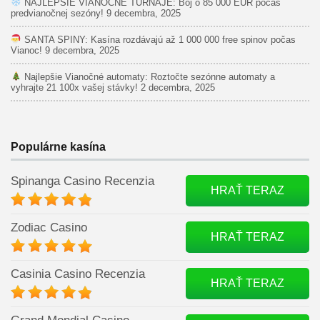
NAJLEPŠIE VIANOČNÉ TURNAJE: Boj o 85 000 EUR počas
predvianočnej sezóny!
9 decembra, 2025
SANTA SPINY: Kasína rozdávajú až 1 000 000 free spinov počas
Vianoc!
9 decembra, 2025
Najlepšie Vianočné automaty: Roztočte sezónne automaty a
vyhrajte 21 100x vašej stávky!
2 decembra, 2025
Populárne kasína
Spinanga Casino Recenzia
HRAŤ TERAZ
Zodiac Casino
HRAŤ TERAZ
Casinia Casino Recenzia
HRAŤ TERAZ