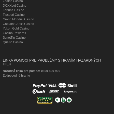
Zodiac Casino
DOXXbet Casino
Fortuna Casino
Tipsport Casino
Grand Mondial Casino
Captain Cooks Casino
Yukon Gold Casino
Casino Rewards
SynotTip Casino
Quatro Casino
LINKA POMOCI PRE PROBLÉMY S HRANÍM HAZARDNÝCH
HIER
Národná linka pre pomoc: 0800 800 900
Zodpovedné hranie