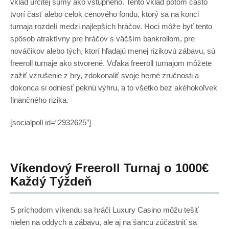
vklad určitej sumy ako vstupného. Tento vklad potom často
tvorí časť alebo celok cenového fondu, ktorý sa na konci
turnaja rozdelí medzi najlepších hráčov. Hoci môže byť tento
spôsob atraktívny pre hráčov s väčším bankrollom, pre
nováčikov alebo tých, ktorí hľadajú menej rizikovú zábavu, sú
freeroll turnaje ako stvorené. Vďaka freeroll turnajom môžete
zažiť vzrušenie z hry, zdokonaliť svoje herné zručnosti a
dokonca si odniesť peknú výhru, a to všetko bez akéhokoľvek
finančného rizika.
[socialpoll id=“2932625″]
Víkendový Freeroll Turnaj o 1000€
Každý Týždeň
S príchodom víkendu sa hráči Luxury Casino môžu tešiť
nielen na oddych a zábavu, ale aj na šancu zúčastniť sa