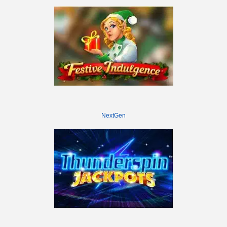
NextGen