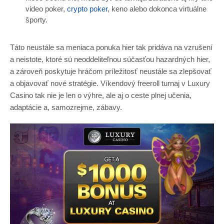
video poker,
crypto poker
, keno alebo dokonca virtuálne
športy.
Táto neustále sa meniaca ponuka hier tak pridáva na vzrušení
a neistote, ktoré sú neoddeliteľnou súčasťou hazardných hier,
a zároveň poskytuje hráčom príležitosť neustále sa zlepšovať
a objavovať nové stratégie. Víkendový freeroll turnaj v Luxury
Casino tak nie je len o výhre, ale aj o ceste plnej učenia,
adaptácie a, samozrejme, zábavy.