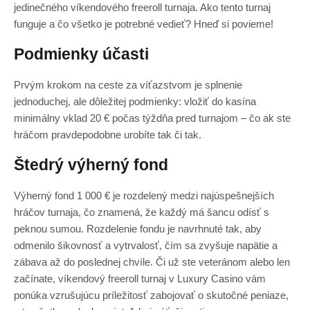
jedinečného víkendového freeroll turnaja. Ako tento turnaj
funguje a čo všetko je potrebné vedieť? Hneď si povieme!
Podmienky účasti
Prvým krokom na ceste za víťazstvom je splnenie
jednoduchej, ale dôležitej podmienky: vložiť do kasína
minimálny vklad 20 € počas týždňa pred turnajom – čo ak ste
hráčom pravdepodobne urobíte tak či tak.
Štedrý výherný fond
Výherný fond 1 000 € je rozdelený medzi najúspešnejších
hráčov turnaja, čo znamená, že každý má šancu odísť s
peknou sumou. Rozdelenie fondu je navrhnuté tak, aby
odmenilo šikovnosť a vytrvalosť, čím sa zvyšuje napätie a
zábava až do poslednej chvíle. Či už ste veteránom alebo len
začínate, víkendový freeroll turnaj v Luxury Casino vám
ponúka vzrušujúcu príležitosť zabojovať o skutočné peniaze,