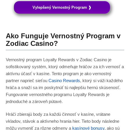
Vylepšený Vernostný Program ❱
Ako Funguje Vernostný Program v
Zodiac Casino?
Vernostný program Loyalty Rewards v Zodiac Casino je
sofistikovaný systém, ktorý odmeňuje hráčov za ich vernosť a
aktívnu účasť v kasíne. Tento program je ako vernostný
partner naprieč sieťou
Casino Rewards
, ktorý si váži každého
hráča a snaží sa im poskytnúť tú najlepšiu hernú skúsenosť.
Fungovanie vernostného programu Loyalty Rewards je
jednoduché a zároveň pútavé.
Hráči zbierajú body za každú činnosť v kasíne, vrátane
vkladov, stávok a aktívneho hrania hier. Tieto body následne
môžu vymeniť za rôzne odmeny a
kasínové bonusy
, ako sú