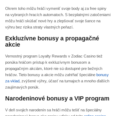
Okrem toho môžu hráči vymeniť svoje body aj za free spiny
na vybraných hracích automatoch. S bezplatnými zatočeniami
môžu hráči skúšať nové hry a zlepšovať svoje šance na
výhru bez rizika straty vlastných peňazí.
Exkluzívne bonusy a propagačné
akcie
Vernostný program Loyalty Rewards v Zodiac Casino tiež
ponúka hráčom prístup k exkluzívnym bonusom a
propagačným akciám, ktoré nie sú dostupné pre bežných
hráčov. Tieto bonusy a akcie môžu zahŕňať špeciálne
bonusy
za vklad
, zvýšené výhry, účasť na turnajoch a mnoho ďalších
zaujímavých ponúk.
Narodeninové bonusy a VIP program
V deň svojich narodenín sa hráči môžu tešiť na špeciálny