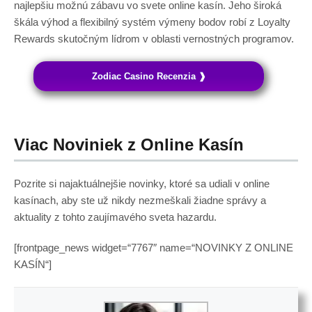
najlepšiu možnú zábavu vo svete online kasín. Jeho široká
škála výhod a flexibilný systém výmeny bodov robí z Loyalty
Rewards skutočným lídrom v oblasti vernostných programov.
Zodiac Casino Recenzia ❱
Viac Noviniek z Online Kasín
Pozrite si najaktuálnejšie novinky, ktoré sa udiali v online
kasínach, aby ste už nikdy nezmeškali žiadne správy a
aktuality z tohto zaujímavého sveta hazardu.
[frontpage_news widget=“7767″ name=“NOVINKY Z ONLINE
KASÍN“]