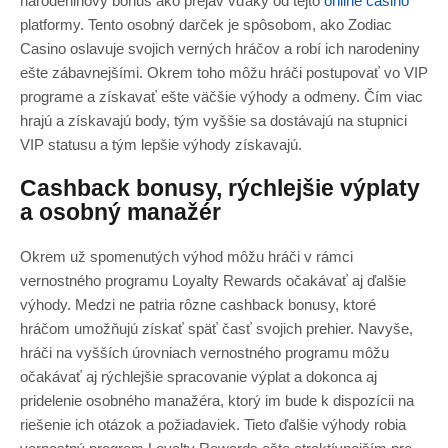
narodeninový bonus ako prejav vďaky od tejto
online casino
platformy. Tento osobný darček je spôsobom, ako Zodiac
Casino oslavuje svojich verných hráčov a robí ich narodeniny
ešte zábavnejšími. Okrem toho môžu hráči postupovať vo VIP
programe a získavať ešte väčšie výhody a odmeny. Čím viac
hrajú a získavajú body, tým vyššie sa dostávajú na stupnici
VIP statusu a tým lepšie výhody získavajú.
Cashback bonusy, rýchlejšie výplaty
a osobný manažér
Okrem už spomenutých výhod môžu hráči v rámci
vernostného programu Loyalty Rewards očakávať aj ďalšie
výhody. Medzi ne patria rôzne cashback bonusy, ktoré
hráčom umožňujú získať späť časť svojich prehier. Navyše,
hráči na vyšších úrovniach vernostného programu môžu
očakávať aj rýchlejšie spracovanie výplat a dokonca aj
pridelenie osobného manažéra, ktorý im bude k dispozícii na
riešenie ich otázok a požiadaviek. Tieto ďalšie výhody robia