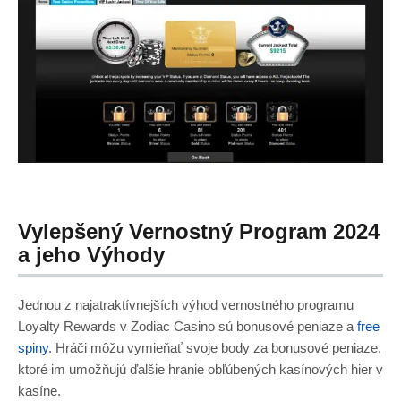
Vylepšený Vernostný Program 2024
a jeho Výhody
Jednou z najatraktívnejších výhod vernostného programu
Loyalty Rewards v Zodiac Casino sú bonusové peniaze a
free
spiny
. Hráči môžu vymieňať svoje body za bonusové peniaze,
ktoré im umožňujú ďalšie hranie obľúbených kasínových hier v
kasíne.