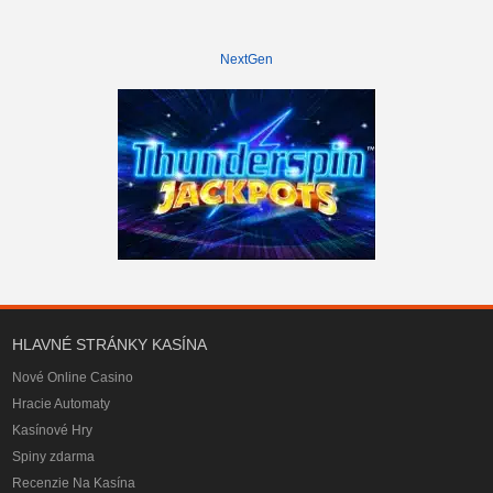
NextGen
HLAVNÉ STRÁNKY KASÍNA
Nové Online Casino
Hracie Automaty
Kasínové Hry
Spiny zdarma
Recenzie Na Kasína