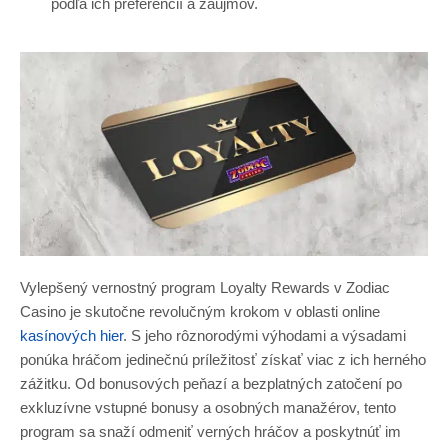
podľa ich preferencií a záujmov.
Vylepšený vernostný program Loyalty Rewards v Zodiac
Casino je skutočne revolučným krokom v oblasti online
kasínových hier
. S jeho rôznorodými výhodami a výsadami
ponúka hráčom jedinečnú príležitosť získať viac z ich herného
zážitku. Od bonusových peňazí a bezplatných zatočení po
exkluzívne vstupné bonusy a osobných manažérov, tento
program sa snaží odmeniť verných hráčov a poskytnúť im