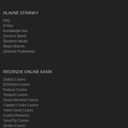
HLAVNÉ STRÁNKY
FAQ
O-Nás
Kontaktujte Nás
Gonzo’s Quest
Športové stávky
Mapa Stránok
Zmluvné Podmienky
RECENZIE ONLINE KASÍN
Zodiac Casino
DOXXbet Casino
Fortuna Casino
Tipsport Casino
Grand Mondial Casino
Captain Cooks Casino
Yukon Gold Casino
Casino Rewards
SynotTip Casino
Quatro Casino