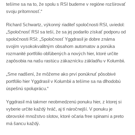
tešíme sa na to, že spolu s RSI budeme v regióne rozširovať
svoju prítomnosť.“
Richard Schwartz, výkonný riaditeľ spoločnosti RSI, uviedol:
„Spoločnosť RSI sa teší, že sa jej podarilo získať podporu od
spoločnosti RSI: „Spoločnosť Yggdrasil je dobre známa
svojím vysokokvalitným obsahom automatov a ponúka
rozmanité portfólio obľúbených a nových hier, ktoré určite
zapôsobia na našu rastúcu zákaznícku základňu v Kolumbii.
„Sme nadšení, že môžeme ako prví ponúknuť pôsobivé
portfólio hier Yggdrasil v Kolumbii a tešíme sa na dlhodobú
úspešnú spoluprácu.“
Yggdrasil má takmer neobmedzenú ponuku hier, z ktorej si
vyberie určite každý hráč, aj tí náročnejší. V ponuku je
obrovské množstvo slotov, ktoré očaria free spinami a preto
má šancu každý.