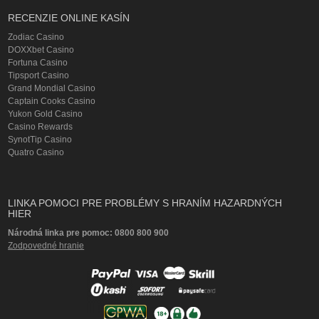
RECENZIE ONLINE KASÍN
Zodiac Casino
DOXXbet Casino
Fortuna Casino
Tipsport Casino
Grand Mondial Casino
Captain Cooks Casino
Yukon Gold Casino
Casino Rewards
SynotTip Casino
Quatro Casino
LINKA POMOCI PRE PROBLÉMY S HRANÍM HAZARDNÝCH
HIER
Národná linka pre pomoc: 0800 800 900
Zodpovedné hranie