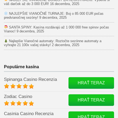
váš darček až do 3 000 EUR!
16 decembra, 2025
NAJLEPŠIE VIANOČNÉ TURNAJE: Boj o 85 000 EUR počas
predvianočnej sezóny!
9 decembra, 2025
SANTA SPINY: Kasína rozdávajú až 1 000 000 free spinov počas
Vianoc!
9 decembra, 2025
Najlepšie Vianočné automaty: Roztočte sezónne automaty a
vyhrajte 21 100x vašej stávky!
2 decembra, 2025
Populárne kasína
Spinanga Casino Recenzia
HRAŤ TERAZ
Zodiac Casino
HRAŤ TERAZ
Casinia Casino Recenzia
HRAŤ TERAZ