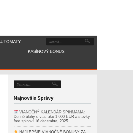
AUTOMATY
KASÍNOVÝ BONUS
Najnovšie Správy
VIANOČNÝ KALENDÁR SPINMAMA:
Denné úlohy o viac ako 1 000 EUR a stovky
free spinov!
16 decembra, 2025
NAJLEPŠIE VIANOČNÉ BONUSY ZA