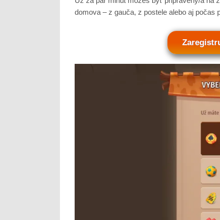
Už za pár minút môžeš byť pripravený/á na zá
domova – z gauča, z postele alebo aj počas p
Zaregistr