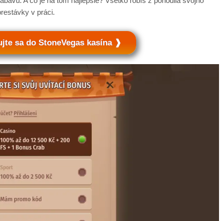
bavu. A čo je na tom najlepšie? Všetko robíš z pohodlia svojho
restávky v práci.
ujte sa do StoneVegas kasína ❱