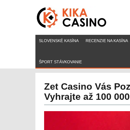
SLOVENSKÉ KASÍNA
RECENZIE NA KASÍNA
ŠPORT STÁVKOVANIE
Zet Casino Vás Po
Vyhrajte až 100 000