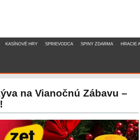
KASÍNOVÉ HRY
SPRIEVODCA
SPINY ZDARMA
HRACIE 
zýva na Vianočnú Zábavu –
!