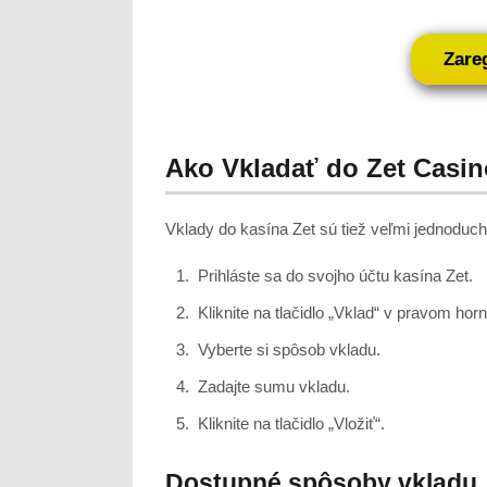
Zareg
Ako Vkladať do Zet Casi
Vklady do kasína Zet sú tiež veľmi jednoduché
Prihláste sa do svojho účtu kasína Zet.
Kliknite na tlačidlo „Vklad“ v pravom ho
Vyberte si spôsob vkladu.
Zadajte sumu vkladu.
Kliknite na tlačidlo „Vložiť“.
Dostupné spôsoby vkladu