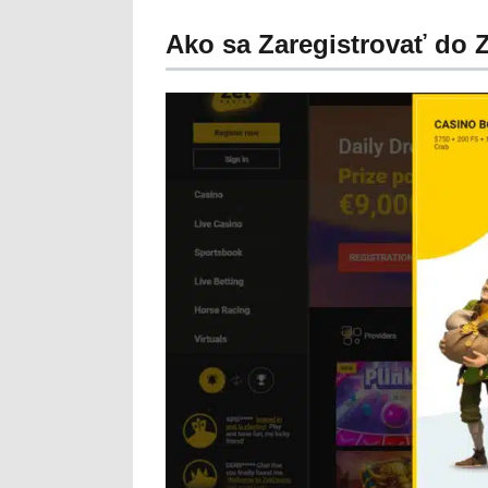
Ako sa Zaregistrovať do 