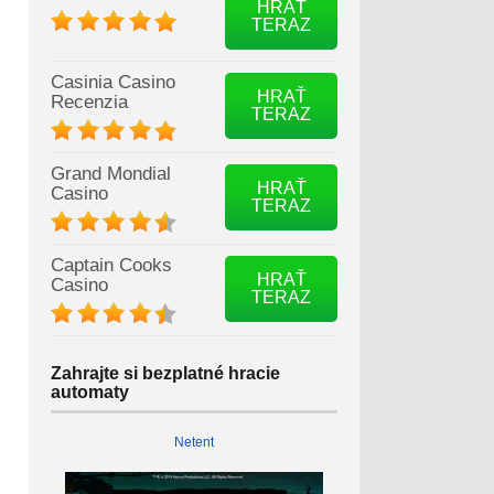
HRAŤ
TERAZ
Casinia Casino
HRAŤ
Recenzia
TERAZ
Grand Mondial
HRAŤ
Casino
TERAZ
Captain Cooks
HRAŤ
Casino
TERAZ
Zahrajte si bezplatné hracie
automaty
Netent