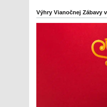
Výhry Vianočnej Zábavy v