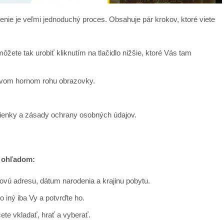
senie je veľmi jednoduchý proces. Obsahuje pár krokov, ktoré viete
žete tak urobiť kliknutím na tlačidlo nižšie, ktoré Vás tam
pravom hornom rohu obrazovky.
mienky a zásady ochrany osobných údajov.
e ohľadom:
ovú adresu, dátum narodenia a krajinu pobytu.
o iný iba Vy a potvrďte ho.
ete vkladať, hrať a vyberať.