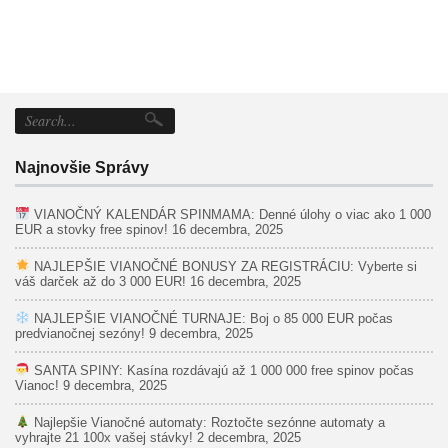
Najnovšie Správy
VIANOČNÝ KALENDÁR SPINMAMA: Denné úlohy o viac ako 1 000
EUR a stovky free spinov!
16 decembra, 2025
NAJLEPŠIE VIANOČNÉ BONUSY ZA REGISTRÁCIU: Vyberte si
váš darček až do 3 000 EUR!
16 decembra, 2025
NAJLEPŠIE VIANOČNÉ TURNAJE: Boj o 85 000 EUR počas
predvianočnej sezóny!
9 decembra, 2025
SANTA SPINY: Kasína rozdávajú až 1 000 000 free spinov počas
Vianoc!
9 decembra, 2025
Najlepšie Vianočné automaty: Roztočte sezónne automaty a
vyhrajte 21 100x vašej stávky!
2 decembra, 2025