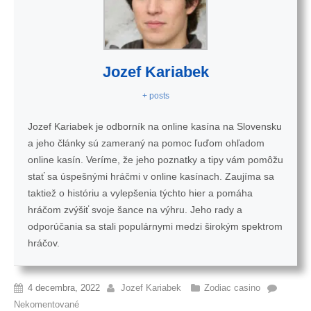
Jozef Kariabek
+ posts
Jozef Kariabek je odborník na online kasína na Slovensku
a jeho články sú zameraný na pomoc ľuďom ohľadom
online kasín. Veríme, že jeho poznatky a tipy vám pomôžu
stať sa úspešnými hráčmi v online kasínach. Zaujíma sa
taktiež o históriu a vylepšenia týchto hier a pomáha
hráčom zvýšiť svoje šance na výhru. Jeho rady a
odporúčania sa stali populárnymi medzi širokým spektrom
hráčov.
4 decembra, 2022
Jozef Kariabek
Zodiac casino
Nekomentované