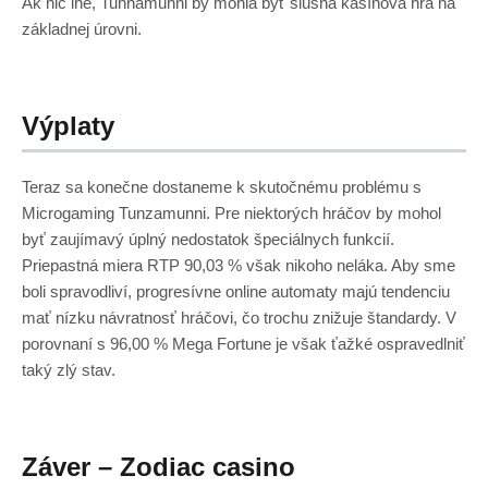
Ak nič iné, Tunnamunni by mohla byť slušná kasínová hra na
základnej úrovni.
Výplaty
Teraz sa konečne dostaneme k skutočnému problému s
Microgaming Tunzamunni. Pre niektorých hráčov by mohol
byť zaujímavý úplný nedostatok špeciálnych funkcií.
Priepastná miera RTP 90,03 % však nikoho neláka. Aby sme
boli spravodliví, progresívne online automaty majú tendenciu
mať nízku návratnosť hráčovi, čo trochu znižuje štandardy. V
porovnaní s 96,00 % Mega Fortune je však ťažké ospravedlniť
taký zlý stav.
Záver – Zodiac casino