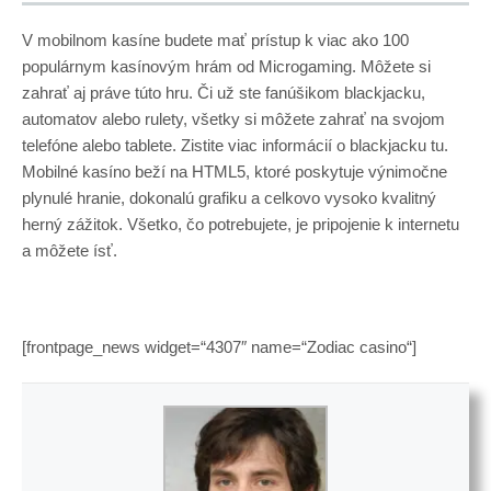
V mobilnom kasíne budete mať prístup k viac ako 100
populárnym kasínovým hrám od Microgaming. Môžete si
zahrať aj práve túto hru. Či už ste fanúšikom blackjacku,
automatov alebo rulety, všetky si môžete zahrať na svojom
telefóne alebo tablete. Zistite viac informácií o blackjacku tu.
Mobilné kasíno beží na HTML5, ktoré poskytuje výnimočne
plynulé hranie, dokonalú grafiku a celkovo vysoko kvalitný
herný zážitok. Všetko, čo potrebujete, je pripojenie k internetu
a môžete ísť.
[frontpage_news widget=“4307″ name=“Zodiac casino“]