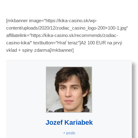
[mkbanner image=“https://kika-casino.sk/wp-
content/uploads/2020/12/zodiac_casino_logo-200×100-1.jpg“
affiliatelink=“https://kika-casino.sk/recommends/zodiac-
casino-kika/“ textbutton=“Hrať teraz“]Až 100 EUR na prvý
vklad + spiny zdarma[/mkbanner]
Jozef Kariabek
+ posts