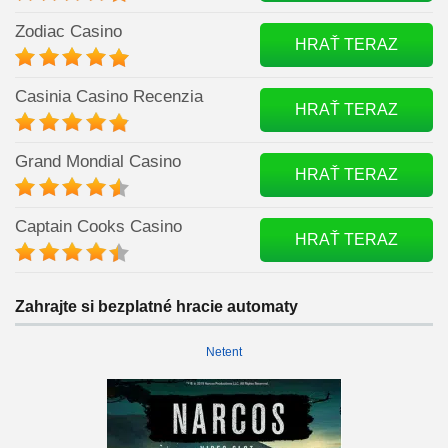
Zodiac Casino
HRAŤ TERAZ
Casinia Casino Recenzia
HRAŤ TERAZ
Grand Mondial Casino
HRAŤ TERAZ
Captain Cooks Casino
HRAŤ TERAZ
Zahrajte si bezplatné hracie automaty
Netent