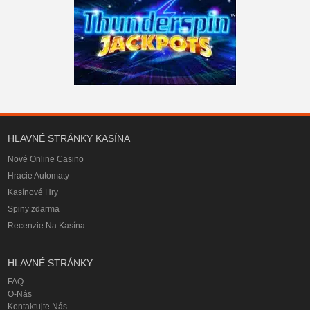
HLAVNÉ STRÁNKY KASÍNA
Nové Online Casino
Hracie Automaty
Kasínové Hry
Spiny zdarma
Recenzie Na Kasína
HLAVNÉ STRÁNKY
FAQ
O-Nás
Kontaktujte Nás