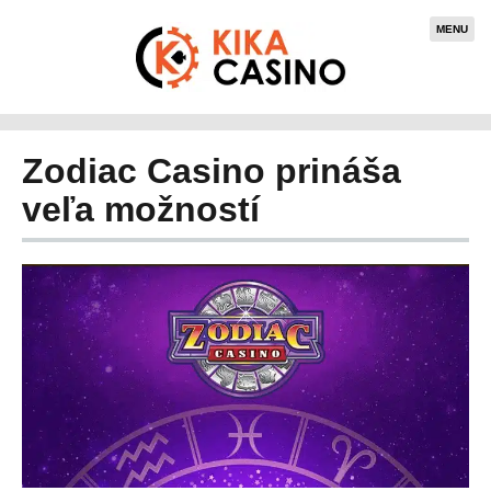
MENU
Zodiac Casino prináša
veľa možností