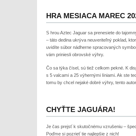
HRA MESIACA MAREC 20
S hrou Aztec Jaguar sa prenesiete do tajomn
– táto dedina ukrýva neuveriteľný poklad, ktor
uvidíte súbor nádherne spracovaných symbolov
vám priniesli obrovské výhry.
Čo sa týka čísel, sú tiež celkom pekné. K dis
s 5 valcami a 25 výhernými líniami. Ak ste te
tomu by chcel nejaké dobré výhry, tento autom
CHYŤTE JAGUÁRA!
Je čas prejsť k skutočnému vzrušeniu – špec
Poďme si pozrieť tie najlepšie z nich!