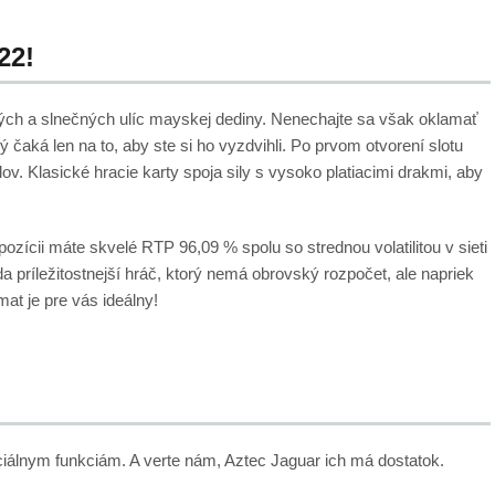
22!
ých a slnečných ulíc mayskej dediny. Nenechajte sa však oklamať
ý čaká len na to, aby ste si ho vyzdvihli. Po prvom otvorení slotu
. Klasické hracie karty spoja sily s vysoko platiacimi drakmi, aby
pozícii máte skvelé RTP 96,09 % spolu so strednou volatilitou v sieti
da príležitostnejší hráč, ktorý nemá obrovský rozpočet, ale napriek
at je pre vás ideálny!
iálnym funkciám. A verte nám, Aztec Jaguar ich má dostatok.