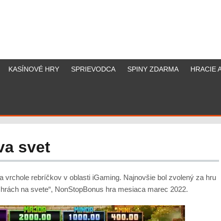
KASÍNOVÉ HRY
SPRIEVODCA
SPINY ZDARMA
HRACIE 
va svet
 vrchole rebríčkov v oblasti iGaming. Najnovšie bol zvolený za hru
h hrách na svete“, NonStopBonus hra mesiaca marec 2022.