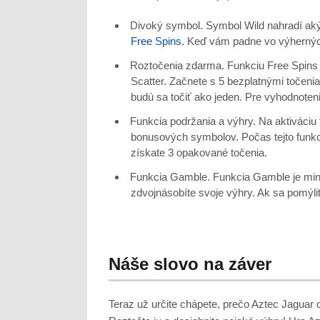
Divoký symbol. Symbol Wild nahradí ak
Free Spins
. Keď vám padne vo výherných
Roztočenia zdarma. Funkciu Free Spins 
Scatter. Začnete s 5 bezplatnými točeni
budú sa točiť ako jeden. Pre vyhodnoteni
Funkcia podržania a výhry. Na aktiváciu 
bonusových symbolov. Počas tejto funkc
získate 3 opakované točenia.
Funkcia Gamble. Funkcia Gamble je minihr
zdvojnásobíte svoje výhry. Ak sa pomýli
Náše slovo na záver
Teraz už určite chápete, prečo Aztec Jaguar