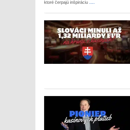
ktoré čerpajú inšpiráciu
….