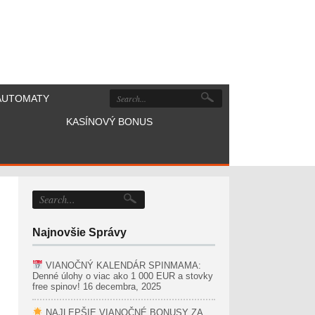
AUTOMATY
KASÍNOVÝ BONUS
Najnovšie Správy
VIANOČNÝ KALENDÁR SPINMAMA:
Denné úlohy o viac ako 1 000 EUR a stovky
free spinov!
16 decembra, 2025
NAJLEPŠIE VIANOČNÉ BONUSY ZA