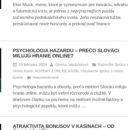
Elon Musk, meno, ktoré je synonymum pre inováciu, odvahu
a futuristickú víziu, je jednou z najvýraznejších postáv
súčasného podnikateľského sveta. Jeho neúnavná túžba
preskúmavať nové horizonty a prekračovať hranice
PSYCHOLÓGIA HAZARDU – PREČO SLOVÁCI
MILUJÚ HRANIE ONLINE?
25 februára, 2024
Denisa Jakubčeková
Najnovšie Správy z
Online Kasín
,
NOVINKY Z ONLINE KASÍN
,
Všeobecné správy o online
kasíne
Nekomentované
Psychológia hazardu a dôvody, prečo niektorí Slováci milujú
hranie online, môžu byť veľmi rôznorodé a zložité. V
dnešnom článku sa pozrieme na niektoré možné faktory a
psychologické aspekty, ktoré môžu
….
ATRAKTIVITA BONUSOV V KASÍNACH – OD