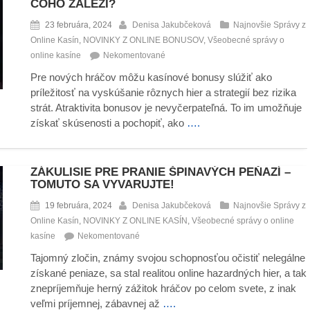
ČOHO ZÁLEŽÍ?
23 februára, 2024
Denisa Jakubčeková
Najnovšie Správy z
Online Kasín
,
NOVINKY Z ONLINE BONUSOV
,
Všeobecné správy o
online kasíne
Nekomentované
Pre nových hráčov môžu kasínové bonusy slúžiť ako
príležitosť na vyskúšanie rôznych hier a strategií bez rizika
strát. Atraktivita bonusov je nevyčerpateľná. To im umožňuje
získať skúsenosti a pochopiť, ako
….
ZÁKULISIE PRE PRANIE ŠPINAVÝCH PEŇAZÍ –
TOMUTO SA VYVARUJTE!
19 februára, 2024
Denisa Jakubčeková
Najnovšie Správy z
Online Kasín
,
NOVINKY Z ONLINE KASÍN
,
Všeobecné správy o online
kasíne
Nekomentované
Tajomný zločin, známy svojou schopnosťou očistiť nelegálne
získané peniaze, sa stal realitou online hazardných hier, a tak
znepríjemňuje herný zážitok hráčov po celom svete, z inak
veľmi príjemnej, zábavnej až
….