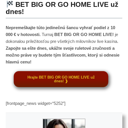
BET BIG OR GO HOME LIVE už
dnes!
Nepremeškajte túto jedinečnú šancu vyhrať podiel z 10
000 € v hotovosti.
Turnaj
BET BIG OR GO HOME LIVE!
je
dokonalou príležitosťou pre všetkých milovníkov live kasína.
Zapojte sa ešte dnes, ukážte svoje ruletové zručnosti a
možno práve vy budete tým šťastlivcom, ktorý si odnesie
hlavnú cenu!
Hrajte BET BIG OR GO HOME LIVE už
dnes! ❱
[frontpage_news widget=“5252″]