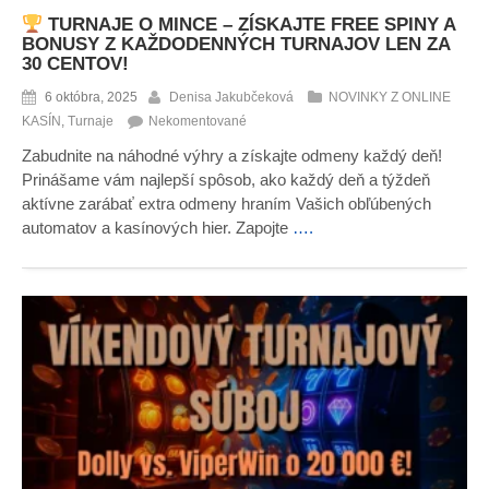
TURNAJE O MINCE – ZÍSKAJTE FREE SPINY A
BONUSY Z KAŽDODENNÝCH TURNAJOV LEN ZA
30 CENTOV!
6 októbra, 2025
Denisa Jakubčeková
NOVINKY Z ONLINE
KASÍN
,
Turnaje
Nekomentované
Zabudnite na náhodné výhry a získajte odmeny každý deň!
Prinášame vám najlepší spôsob, ako každý deň a týždeň
aktívne zarábať extra odmeny hraním Vašich obľúbených
automatov a kasínových hier. Zapojte
….