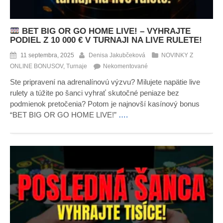
BET BIG OR GO HOME LIVE! – VYHRAJTE
PODIEL Z 10 000 € V TURNAJI NA LIVE RULETE!
11 septembra, 2025
Denisa Jakubčeková
NOVINKY Z
ONLINE BONUSOV
,
Turnaje
Nekomentované
Ste pripravení na adrenalínovú výzvu? Milujete napätie live
rulety a túžite po šanci vyhrať skutočné peniaze bez
podmienok pretočenia? Potom je najnovší kasínový bonus
“BET BIG OR GO HOME LIVE!”
….