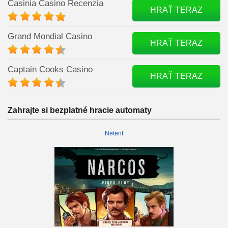
Casinia Casino Recenzia
HRAŤ TERAZ
Grand Mondial Casino
HRAŤ TERAZ
Captain Cooks Casino
HRAŤ TERAZ
Zahrajte si bezplatné hracie automaty
Netent