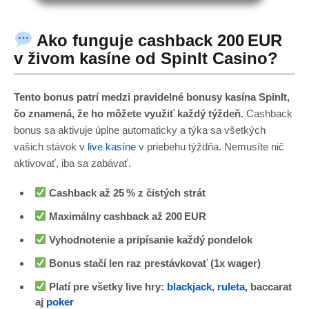
Ako funguje cashback 200 EUR
v živom kasíne od SpinIt Casino?
Tento bonus patrí medzi pravidelné bonusy kasína SpinIt,
čo znamená, že ho môžete využiť každý týždeň.
Cashback
bonus sa aktivuje úplne automaticky a týka sa všetkých
vašich stávok v
live kasíne
v priebehu týždňa. Nemusíte nič
aktivovať, iba sa zabávať.
Cashback až 25 % z čistých strát
Maximálny cashback až 200 EUR
Vyhodnotenie a pripísanie každý pondelok
Bonus stačí len raz prestávkovať (1x wager)
Platí pre všetky live hry:
blackjack
,
ruleta
, baccarat
aj
poker