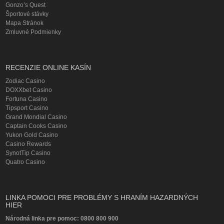
Gonzo’s Quest
Športové stávky
Mapa Stránok
Zmluvné Podmienky
RECENZIE ONLINE KASÍN
Zodiac Casino
DOXXbet Casino
Fortuna Casino
Tipsport Casino
Grand Mondial Casino
Captain Cooks Casino
Yukon Gold Casino
Casino Rewards
SynotTip Casino
Quatro Casino
LINKA POMOCI PRE PROBLÉMY S HRANÍM HAZARDNÝCH
HIER
Národná linka pre pomoc: 0800 800 900