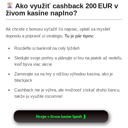
Ako využiť cashback 200 EUR v
živom kasíne naplno?
Ak chcete z bonusu vyťažiť čo najviac, oplatí sa myslieť
dopredu a pripraviť si stratégiu.
Tu je pár tipov:
Rozdeľte si bankroll na celý týždeň
Sledujte svoje prehry a plánujte si hru na piatok až nedeľu,
keď býva viac akcie
Zamerajte sa na hry s nižšou výhodou kasína, ako je
blackjack
Cashback nie je výhra, ale možnosť získať druhú šancu,
takže ju využite rozumne!
Hrajte v živom kasíne SpinIt ❱