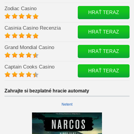
Zodiac Casino
HRAŤ TERAZ
Casinia Casino Recenzia
HRAŤ TERAZ
Grand Mondial Casino
HRAŤ TERAZ
Captain Cooks Casino
HRAŤ TERAZ
Zahrajte si bezplatné hracie automaty
Netent