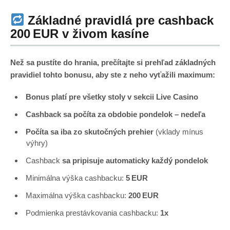
Základné pravidlá pre cashback
200 EUR v živom kasíne
Než sa pustíte do hrania, prečítajte si prehľad základných
pravidiel tohto bonusu, aby ste z neho vyťažili maximum:
Bonus platí pre všetky stoly v sekcii Live Casino
Cashback sa počíta za obdobie pondelok – nedeľa
Počíta sa iba zo skutočných prehier
(vklady mínus
výhry)
Cashback
sa pripisuje automaticky každý pondelok
Minimálna výška cashbacku:
5 EUR
Maximálna výška cashbacku:
200 EUR
Podmienka prestávkovania cashbacku:
1x