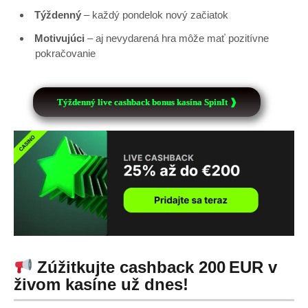
Týždenný
– každý pondelok nový začiatok
Motivujúci
– aj nevydarená hra môže mať pozitívne
pokračovanie
Týždenný live cashback bonus kasína SpinIt ❱
Zúžitkujte cashback 200 EUR v
živom kasíne už dnes!