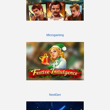
Microgaming
NextGen