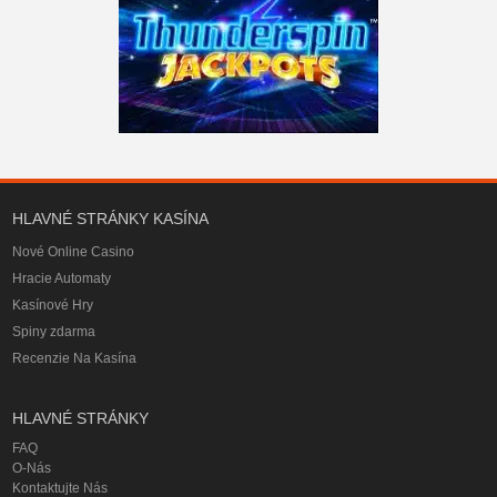
HLAVNÉ STRÁNKY KASÍNA
Nové Online Casino
Hracie Automaty
Kasínové Hry
Spiny zdarma
Recenzie Na Kasína
HLAVNÉ STRÁNKY
FAQ
O-Nás
Kontaktujte Nás