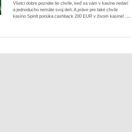
Všetci dobre poznáte tie chvíle, keď sa vám v kasíne nedarí
a jednoducho nemáte svoj deň. A práve pre také chvíle
kasíno SpinIt ponúka cashback 200 EUR v živom kasíne!
….