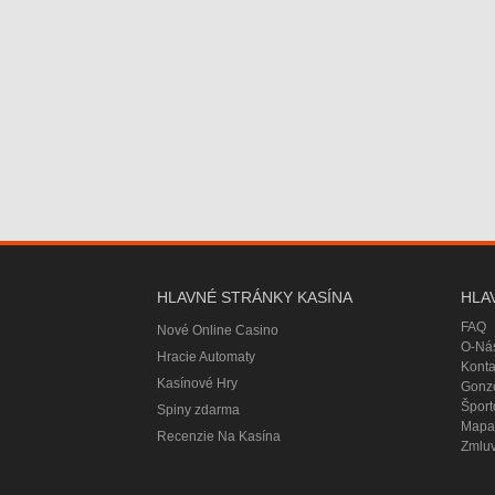
HLAVNÉ STRÁNKY KASÍNA
HLA
FAQ
Nové Online Casino
O-Ná
Hracie Automaty
Konta
Kasínové Hry
Gonzo
Šport
Spiny zdarma
Mapa
Recenzie Na Kasína
Zmlu