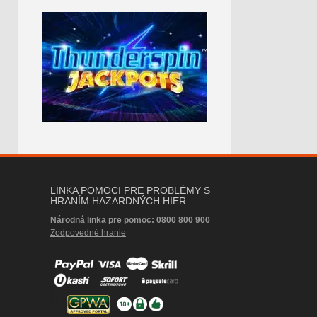
LINKA POMOCI PRE PROBLÉMY S
HRANÍM HAZARDNÝCH HIER
Národná linka pre pomoc: 0800 800 900
Zodpovedné hranie