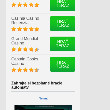
HRAŤ
TERAZ
Casinia Casino
HRAŤ
Recenzia
TERAZ
Grand Mondial
HRAŤ
Casino
TERAZ
Captain Cooks
HRAŤ
Casino
TERAZ
Zahrajte si bezplatné hracie
automaty
Netent