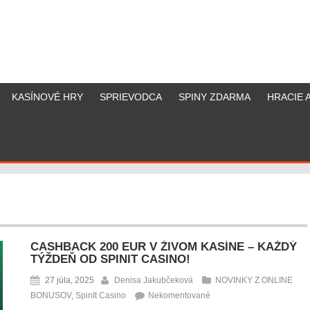
KASÍNOVÉ HRY
SPRIEVODCA
SPINY ZDARMA
HRACIE 
CASHBACK 200 EUR V ŽIVOM KASÍNE – KAŽDÝ
TÝŽDEŇ OD SPINIT CASINO!
27 júla, 2025
Denisa Jakubčeková
NOVINKY Z ONLINE
BONUSOV
,
SpinIt Casino
Nekomentované