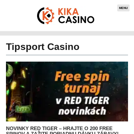
MENU
Tipsport Casino
NOVINKY RED TIGER – HRAJTE O 200 FREE
SPINOV A ZAŽITE PORIADNU DÁVKU ZÁBAVY!