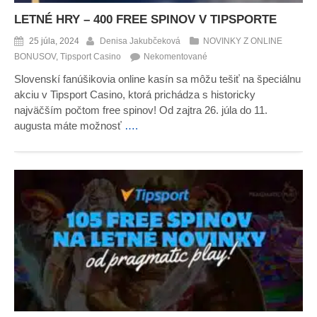
LETNÉ HRY – 400 FREE SPINOV V TIPSPORTE
25 júla, 2024
Denisa Jakubčeková
NOVINKY Z ONLINE
BONUSOV
,
Tipsport Casino
Nekomentované
Slovenskí fanúšikovia online kasín sa môžu tešiť na špeciálnu
akciu v Tipsport Casino, ktorá prichádza s historicky
najväčším počtom free spinov! Od zajtra 26. júla do 11.
augusta máte možnosť
….