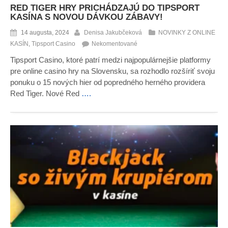
RED TIGER HRY PRICHÁDZAJÚ DO TIPSPORT
KASÍNA S NOVOU DÁVKOU ZÁBAVY!
14 augusta, 2024
Denisa Jakubčeková
NOVINKY Z ONLINE
KASÍN
,
Tipsport Casino
Nekomentované
Tipsport Casino, ktoré patrí medzi najpopulárnejšie platformy
pre online casino hry na Slovensku, sa rozhodlo rozšíriť svoju
ponuku o 15 nových hier od popredného herného providera
Red Tiger. Nové Red
….