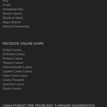
FAQ
O-Nás
Kontaktujte Nás
Gonzo’s Quest
Športové stávky
Mapa Stránok
Zmluvné Podmienky
RECENZIE ONLINE KASÍN
Zodiac Casino
DOXXbet Casino
Fortuna Casino
Tipsport Casino
Grand Mondial Casino
Captain Cooks Casino
Yukon Gold Casino
Casino Rewards
SynotTip Casino
Quatro Casino
LINKA POMOCI PRE PROBLÉMY S HRANÍM HAZARDNÝCH