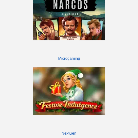
Microgaming
NextGen