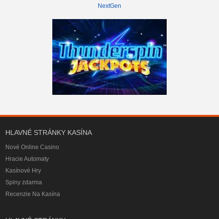
NextGen
HLAVNÉ STRÁNKY KASÍNA
Nové Online Casino
Hracie Automaty
Kasínové Hry
Spiny zdarma
Recenzie Na Kasína