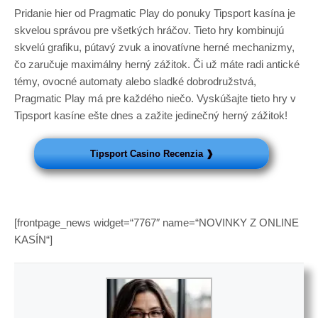
Pridanie hier od Pragmatic Play do ponuky Tipsport kasína je
skvelou správou pre všetkých hráčov. Tieto hry kombinujú
skvelú grafiku, pútavý zvuk a inovatívne herné mechanizmy,
čo zaručuje maximálny herný zážitok. Či už máte radi antické
témy, ovocné automaty alebo sladké dobrodružstvá,
Pragmatic Play má pre každého niečo. Vyskúšajte tieto hry v
Tipsport kasíne ešte dnes a zažite jedinečný herný zážitok!
Tipsport Casino Recenzia ❱
[frontpage_news widget=“7767″ name=“NOVINKY Z ONLINE
KASÍN“]