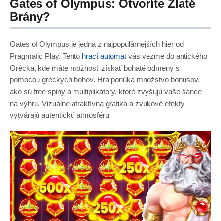
Gates of Olympus: Otvoríte Zlaté
Brány?
Gates of Olympus je jedna z najpopulárnejších hier od
Pragmatic Play. Tento
hrací automat
vás vezme do antického
Grécka, kde máte možnosť získať bohaté odmeny s
pomocou gréckych bohov. Hra ponúka množstvo bonusov,
ako sú free spiny a multiplikátory, ktoré zvyšujú vaše šance
na výhru. Vizuálne atraktívna grafika a zvukové efekty
vytvárajú autentickú atmosféru.