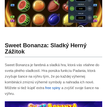
Sweet Bonanza: Sladký Herný
Zážitok
Sweet Bonanza je farebná a sladká hra, ktorá vás vtiahne do
sveta plného sladkostí. Hra ponúka funkciu Padania, ktorá
zvyšuje šance na výhru tým, že po každej výhernej
kombinácii zmiznú výherné symboly a nahradia ich nové.
Môžete si tiež kúpiť extra
free spiny
a zvýšiť svoje šance na
výhru.