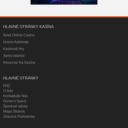
HLAVNÉ STRÁNKY KASÍNA
Nové Online Casino
Hracie Automaty
Kasínové Hry
Spiny zdarma
Recenzie Na Kasína
HLAVNÉ STRÁNKY
FAQ
O-Nás
Kontaktujte Nás
Gonzo’s Quest
Športové stávky
Mapa Stránok
Zmluvné Podmienky