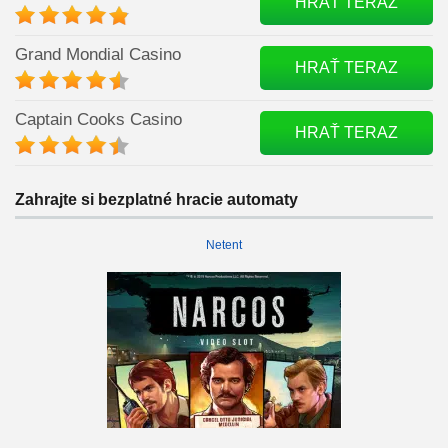
HRAŤ TERAZ
Grand Mondial Casino
HRAŤ TERAZ
Captain Cooks Casino
HRAŤ TERAZ
Zahrajte si bezplatné hracie automaty
Netent