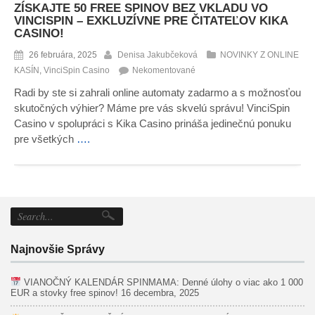
ZÍSKAJTE 50 FREE SPINOV BEZ VKLADU VO
VINCISPIN – EXKLUZÍVNE PRE ČITATEĽOV KIKA
CASINO!
26 februára, 2025
Denisa Jakubčeková
NOVINKY Z ONLINE
KASÍN
,
VinciSpin Casino
Nekomentované
Radi by ste si zahrali online automaty zadarmo a s možnosťou
skutočných výhier? Máme pre vás skvelú správu! VinciSpin
Casino v spolupráci s Kika Casino prináša jedinečnú ponuku
pre všetkých
….
Najnovšie Správy
VIANOČNÝ KALENDÁR SPINMAMA: Denné úlohy o viac ako 1 000
EUR a stovky free spinov!
16 decembra, 2025