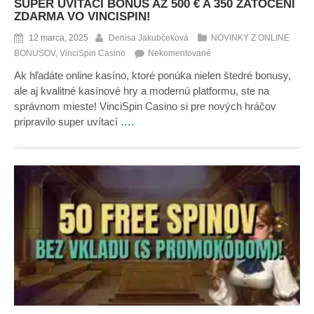
SUPER UVÍTACÍ BONUS AŽ 500 € A 350 ZATOČENÍ
ZDARMA VO VINCISPIN!
12 marca, 2025
Denisa Jakubčeková
NOVINKY Z ONLINE
BONUSOV
,
VinciSpin Casino
Nekomentované
Ak hľadáte online kasíno, ktoré ponúka nielen štedré bonusy,
ale aj kvalitné kasínové hry a modernú platformu, ste na
správnom mieste! VinciSpin Casino si pre nových hráčov
pripravilo super uvítací
….