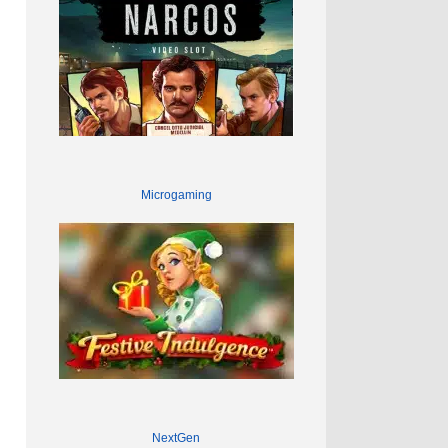
Microgaming
NextGen