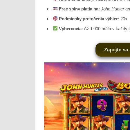
Free spiny platia na:
John Hunter an
Podmienky pretočenia výhier:
20x
Výhercovia:
Až 1 000 hráčov každý 
Zapojte sa