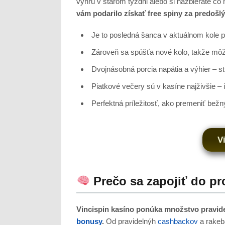
výhru v starom týždni alebo si nazbierate čo
vám podarilo získať free spiny za predošl
Je to posledná šanca v aktuálnom kole pr
Zároveň sa spúšťa nové kolo, takže môž
Dvojnásobná porcia napätia a výhier – sti
Piatkové večery sú v kasíne najživšie – 
Perfektná príležitosť, ako premeniť bežn
V
Prečo sa zapojiť do p
Vincispin kasíno ponúka množstvo pravid
bonusy
.
Od pravidelnýh
cashbackov
a rakeb