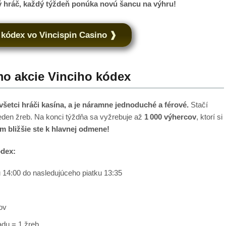
ný hráč, každý týždeň ponúka novú šancu na výhru!
 kódex vo Vincispin Casino ❱
mo akcie Vinciho kódex
 všetci hráči kasína, a je náramne jednoduché a férové.
Stačí
jeden žreb. Na konci týždňa sa vyžrebuje až
1 000 výhercov
, ktorí si
ým bližšie ste k hlavnej odmene!
ódex:
 14:00 do nasledujúceho piatku 13:35
ov
du = 1 žreb