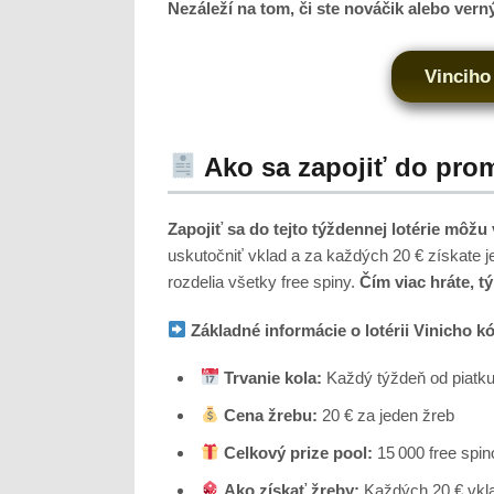
Nezáleží na tom, či ste nováčik alebo ver
Vinciho
Ako sa zapojiť do pro
Zapojiť sa do tejto týždennej lotérie môžu
uskutočniť vklad a za každých 20 € získate 
rozdelia všetky free spiny.
Čím viac hráte, t
Základné informácie o lotérii Vinicho k
Trvanie kola:
Každý týždeň od piatku
Cena žrebu:
20 € za jeden žreb
Celkový prize pool:
15 000 free spin
Ako získať žreby:
Každých 20 € vkla