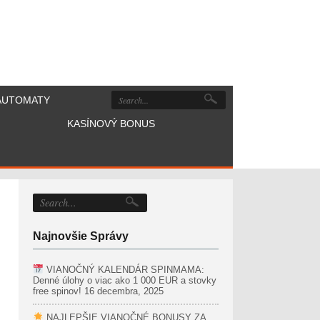
AUTOMATY
KASÍNOVÝ BONUS
Najnovšie Správy
VIANOČNÝ KALENDÁR SPINMAMA:
Denné úlohy o viac ako 1 000 EUR a stovky
free spinov!
16 decembra, 2025
NAJLEPŠIE VIANOČNÉ BONUSY ZA