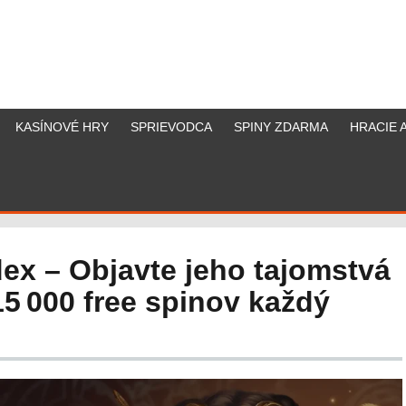
KASÍNOVÉ HRY
SPRIEVODCA
SPINY ZDARMA
HRACIE 
dex – Objavte jeho tajomstvá
 15 000 free spinov každý