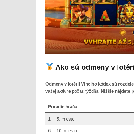
Ako sú odmeny v lotéri
Odmeny v lotérii Vinciho kódex sú rozdele
vašej aktivite počas týždňa.
Nižšie nájdete 
Poradie hráča
1. – 5. miesto
6. – 10. miesto