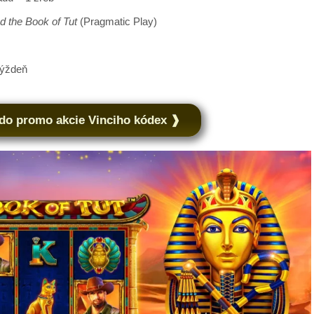
d the Book of Tut
(Pragmatic Play)
týždeň
 do promo akcie Vinciho kódex ❱