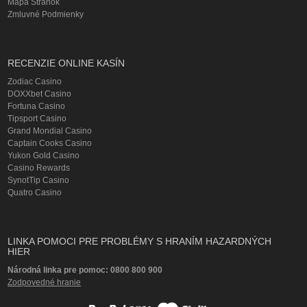
Mapa Stránok
Zmluvné Podmienky
RECENZIE ONLINE KASÍN
Zodiac Casino
DOXXbet Casino
Fortuna Casino
Tipsport Casino
Grand Mondial Casino
Captain Cooks Casino
Yukon Gold Casino
Casino Rewards
SynotTip Casino
Quatro Casino
LINKA POMOCI PRE PROBLÉMY S HRANÍM HAZARDNÝCH
HIER
Národná linka pre pomoc: 0800 800 900
Zodpovedné hranie