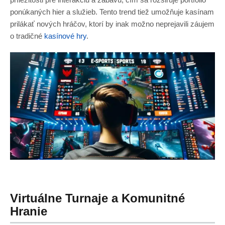
ponúkaných hier a služieb. Tento trend tiež umožňuje kasínam
prilákať nových hráčov, ktorí by inak možno neprejavili záujem
o tradičné
kasínové hry
.
Virtuálne Turnaje a Komunitné
Hranie