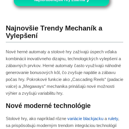
Najnovšie Trendy Mechaník a
Vylepšení
Nové herné automaty a stolové hry zažívajú úspech vďaka
kombinácii inovatívneho dizajnu, technologických vylepšení a
zábavných prvkov. Herné automaty často využívajú náhodné
generovanie bonusových kôl, čo zvyšuje napätie a zábavu
počas hry. Pokrokové funkcie ako „Cascading Reels“ (padacie
valce) a „Megaways“ mechanika prinášajú nové možnosti
výhier a zvyšujú variabilitu hry.
Nové moderné technológie
Stolové hry, ako napríklad rôzne
variácie blackjacku
a
rulety
,
sa prispôsobujú moderným trendom integráciou technológií