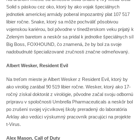
Solid s páskou cez oko, ktorý by ako vojak špeciálnych
jednotiek americkej armády poberal impozantný plat 107 517
libier ročne. Snake, ktorý sa môže pochváliť pôsobivou
vojenskou kariérou, bol pôvodne v tínedžerskom veku prijatý k
Zeleným baretom a neskôr sa pridal k jednotke špeciálnych síl
Big Boss, FOXHOUND, čo znamená, že by bol za svoje
nadobudnuté špecializované zručnosti značne odmeňovaný.
Albert Wesker, Resident Evil
Na treťom mieste je Albert Wesker z Resident Evil, ktorý by
ako virológ zarábal 90 519 libier ročne. Wesker, ktorý ako 17-
ročný získal doktorát z virológie, pôvodne začal svoju odbornú
prípravu v spoločnosti Umbrella Pharmaceuticals a neskôr bol
po zrušení svojej výcvikovej školy preradený do laboratória
Arklay ako vedúci výskumný pracovník pracujúci na projekte
t-Virus.
Alex Mason, Call of Duty