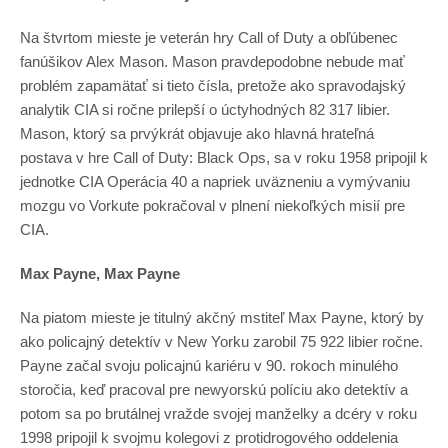
Na štvrtom mieste je veterán hry Call of Duty a obľúbenec
fanúšikov Alex Mason. Mason pravdepodobne nebude mať
problém zapamätať si tieto čísla, pretože ako spravodajský
analytik CIA si ročne prilepší o úctyhodných 82 317 libier.
Mason, ktorý sa prvýkrát objavuje ako hlavná hrateľná
postava v hre Call of Duty: Black Ops, sa v roku 1958 pripojil k
jednotke CIA Operácia 40 a napriek uväzneniu a vymývaniu
mozgu vo Vorkute pokračoval v plnení niekoľkých misií pre
CIA.
Max Payne, Max Payne
Na piatom mieste je titulný akčný mstiteľ Max Payne, ktorý by
ako policajný detektív v New Yorku zarobil 75 922 libier ročne.
Payne začal svoju policajnú kariéru v 90. rokoch minulého
storočia, keď pracoval pre newyorskú políciu ako detektív a
potom sa po brutálnej vražde svojej manželky a dcéry v roku
1998 pripojil k svojmu kolegovi z protidrogového oddelenia