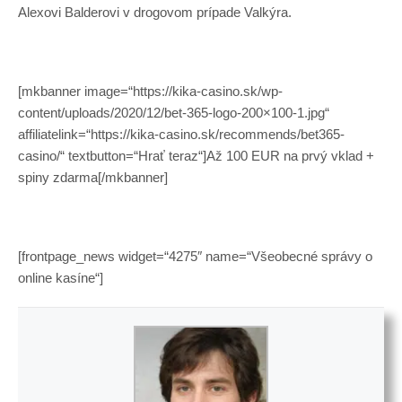
Alexovi Balderovi v drogovom prípade Valkýra.
[mkbanner image=“https://kika-casino.sk/wp-
content/uploads/2020/12/bet-365-logo-200×100-1.jpg“
affiliatelink=“https://kika-casino.sk/recommends/bet365-
casino/“ textbutton=“Hrať teraz“]Až 100 EUR na prvý vklad +
spiny zdarma[/mkbanner]
[frontpage_news widget=“4275″ name=“Všeobecné správy o
online kasíne“]