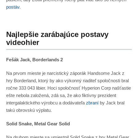
postáv
.
Najlepšie zarábajúce postavy
videohier
Fešák Jack, Borderlands 2
Na prvom mieste je narcistický záporák Handsome Jack z
hry Borderland, ktorý by ako výkonný riaditeľ spoločnosti bral
ročne 333 043 libier. Hoci spoločnosť Hyperion Corp našťastie
ešte nebola založená, zdá sa, že ako fiktívny prezident
intergalaktického výrobcu a dodávateľa
zbraní
by Jack bral
takú obrovskú výplatu.
Solid Snake, Metal Gear Solid
Na druhom mieste sa umiestnil Solid Snake z hry Metal Gear