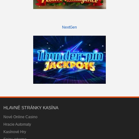
NextGen
HLAVNÉ STRÁNKY KASÍNA
Nové Online Casino
Hracie Automaty
Kasínové Hry