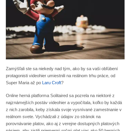
Zamýšľali ste sa niekedy nad tým, ako by sa vaši obľúbení
protagonisti videohier umiestnili na reálnom trhu práce, od
Super Maria až po
Laru Croft
?
Online herná platforma Solitaired sa pozrela na niektoré z
najznámejších postáv videohier a vypočítala, koľko by každá
z nich zarobila, keby získala svoje vysnívané zamestnanie v
reálnom svete. Vychádzali z údajov zo stránok na
porovnávanie platov, ako aj z verejne dostupných platových
pásiem, aby zistili priemerný ročný plat viac ako 50 herných