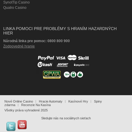
SynotTip Casino
Quatro Casino
LINKA POMOCI PRE PROBLÉMY S HRANÍM HAZARDNÝCH
HIER
Národná linka pre pomoc: 0800 800 900
Zodpovedné hranie
Nové Online Casino
Hracie Automaty
Kasínové Hry
Spiny
zdarma
Recenzie Na Kasína
Všetky práva vyhradené 2025
Sledujte nás na sociálnych sieťach