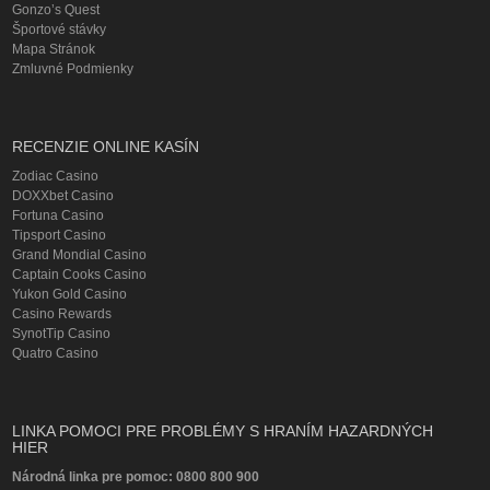
Gonzo’s Quest
Športové stávky
Mapa Stránok
Zmluvné Podmienky
RECENZIE ONLINE KASÍN
Zodiac Casino
DOXXbet Casino
Fortuna Casino
Tipsport Casino
Grand Mondial Casino
Captain Cooks Casino
Yukon Gold Casino
Casino Rewards
SynotTip Casino
Quatro Casino
LINKA POMOCI PRE PROBLÉMY S HRANÍM HAZARDNÝCH
HIER
Národná linka pre pomoc: 0800 800 900