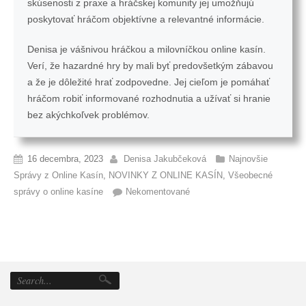
skúsenosti z praxe a hráčskej komunity jej umožňujú
poskytovať hráčom objektívne a relevantné informácie.
Denisa je vášnivou hráčkou a milovníčkou online kasín.
Verí, že hazardné hry by mali byť predovšetkým zábavou
a že je dôležité hrať zodpovedne. Jej cieľom je pomáhať
hráčom robiť informované rozhodnutia a užívať si hranie
bez akýchkoľvek problémov.
16 decembra, 2023
Denisa Jakubčeková
Najnovšie
Správy z Online Kasín
,
NOVINKY Z ONLINE KASÍN
,
Všeobecné
správy o online kasíne
Nekomentované