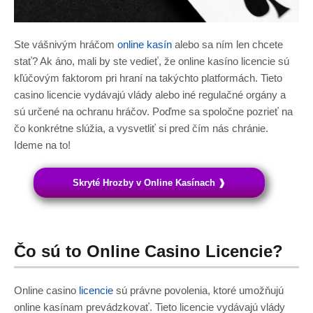
Ste vášnivým hráčom
online kasín
alebo sa ním len chcete
stať? Ak áno, mali by ste vedieť, že online kasíno licencie sú
kľúčovým faktorom pri hraní na takýchto platformách. Tieto
casino licencie vydávajú vlády alebo iné regulačné orgány a
sú určené na ochranu hráčov. Poďme sa spoločne pozrieť na
čo konkrétne slúžia, a vysvetliť si pred čím nás chránie.
Ideme na to!
Skryté Hrozby v Online Kasínach ❱
Čo sú to Online Casino Licencie?
Online casino
licencie
sú právne povolenia, ktoré umožňujú
online kasínam prevádzkovať. Tieto licencie vydávajú vlády