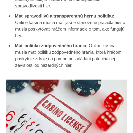
spravodlivosti hier.
Mať spravodlivú a transparentnú hernú politiku:
Online kasína musia mať jasne stanovené pravidlá hier a
musia poskytovať hráčom informácie o tom, ako fungujú
hry.
Mať politiku zodpovedného hrania:
Online kasína
musia mať politiku zodpovedného hrania, ktorá hráčom
poskytuje zdroje na pomoc pri zvládaní potenciálnej
závislosti od hazardných hier.