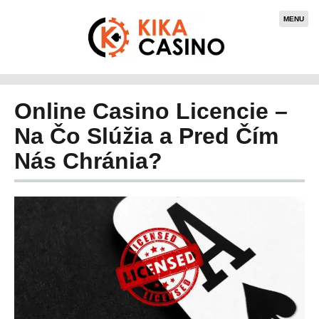
MENU
Online Casino Licencie –
Na Čo Slúžia a Pred Čím
Nás Chránia?