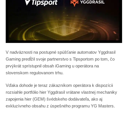
V nadväznosti na postupné spúšťanie automatov Yggdrasil
Gaming predĺžil svoje partnerstvo s Tipsportom po tom, čo
prvýkrát sprístupnil obsah iGaming u operátora na
slovenskom regulovanom trhu.
Vďaka dohode je teraz zákazníkom operátora k dispozícii
rozsiahle portfólio hier Yggdrasil vrátane vlastnej mechaniky
zapojenia hier (GEM) švédskeho dodávateľa, ako aj
exkluzívneho obsahu z úspešného programu YG Masters.