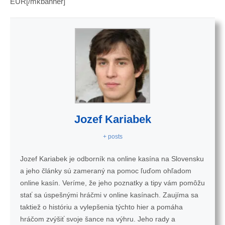
EUR[/mkbanner]
Jozef Kariabek
+ posts
Jozef Kariabek je odborník na online kasína na Slovensku
a jeho články sú zameraný na pomoc ľuďom ohľadom
online kasín. Veríme, že jeho poznatky a tipy vám pomôžu
stať sa úspešnými hráčmi v online kasínach. Zaujíma sa
taktiež o históriu a vylepšenia týchto hier a pomáha
hráčom zvýšiť svoje šance na výhru. Jeho rady a