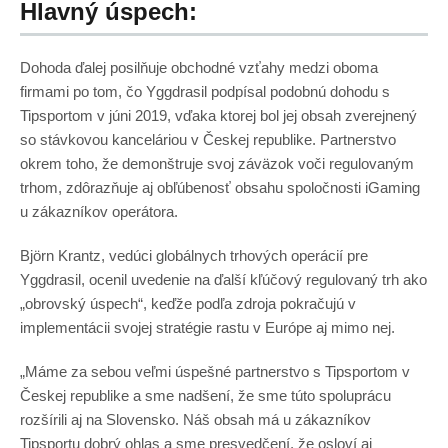
Hlavný úspech:
Dohoda ďalej posilňuje obchodné vzťahy medzi oboma
firmami po tom, čo Yggdrasil podpísal podobnú dohodu s
Tipsportom v júni 2019, vďaka ktorej bol jej obsah zverejnený
so stávkovou kanceláriou v Českej republike. Partnerstvo
okrem toho, že demonštruje svoj záväzok voči regulovaným
trhom, zdôrazňuje aj obľúbenosť obsahu spoločnosti iGaming
u zákazníkov operátora.
Björn Krantz, vedúci globálnych trhových operácií pre
Yggdrasil, ocenil uvedenie na ďalší kľúčový regulovaný trh ako
„obrovský úspech“, keďže podľa zdroja pokračujú v
implementácii svojej stratégie rastu v Európe aj mimo nej.
„Máme za sebou veľmi úspešné partnerstvo s Tipsportom v
Českej republike a sme nadšení, že sme túto spoluprácu
rozšírili aj na Slovensko. Náš obsah má u zákazníkov
Tipsportu dobrý ohlas a sme presvedčení, že osloví aj