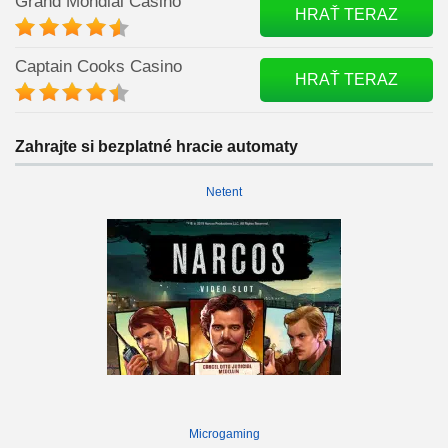
Grand Mondial Casino
HRAŤ TERAZ
Captain Cooks Casino
HRAŤ TERAZ
Zahrajte si bezplatné hracie automaty
Netent
Microgaming