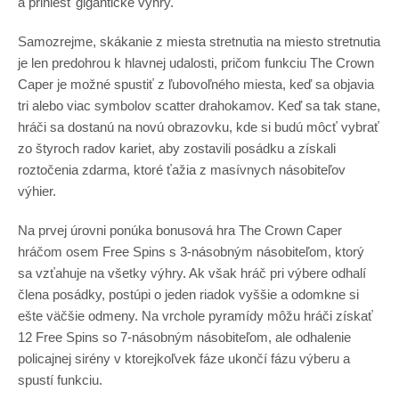
a priniesť gigantické výhry.
Samozrejme, skákanie z miesta stretnutia na miesto stretnutia
je len predohrou k hlavnej udalosti, pričom funkciu The Crown
Caper je možné spustiť z ľubovoľného miesta, keď sa objavia
tri alebo viac symbolov scatter drahokamov. Keď sa tak stane,
hráči sa dostanú na novú obrazovku, kde si budú môcť vybrať
zo štyroch radov kariet, aby zostavili posádku a získali
roztočenia zdarma, ktoré ťažia z masívnych násobiteľov
výhier.
Na prvej úrovni ponúka bonusová hra The Crown Caper
hráčom osem Free Spins s 3-násobným násobiteľom, ktorý
sa vzťahuje na všetky výhry. Ak však hráč pri výbere odhalí
člena posádky, postúpi o jeden riadok vyššie a odomkne si
ešte väčšie odmeny. Na vrchole pyramídy môžu hráči získať
12 Free Spins so 7-násobným násobiteľom, ale odhalenie
policajnej sirény v ktorejkoľvek fáze ukončí fázu výberu a
spustí funkciu.