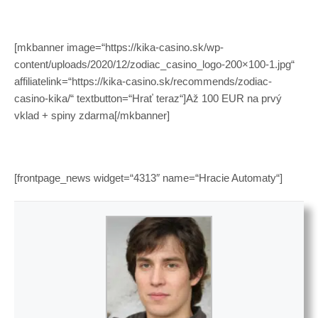
[mkbanner image=“https://kika-casino.sk/wp-
content/uploads/2020/12/zodiac_casino_logo-200×100-1.jpg“
affiliatelink=“https://kika-casino.sk/recommends/zodiac-
casino-kika/“ textbutton=“Hrať teraz“]Až 100 EUR na prvý
vklad + spiny zdarma[/mkbanner]
[frontpage_news widget=“4313″ name=“Hracie Automaty“]