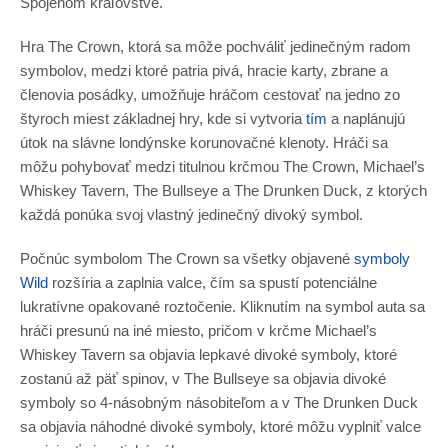
Spojenom kráľovstve.
Hra The Crown, ktorá sa môže pochváliť jedinečným radom
symbolov, medzi ktoré patria pivá, hracie karty, zbrane a
členovia posádky, umožňuje hráčom cestovať na jedno zo
štyroch miest základnej hry, kde si vytvoria
tím
a naplánujú
útok na slávne londýnske korunovačné klenoty. Hráči sa
môžu pohybovať medzi titulnou krčmou The Crown, Michael’s
Whiskey Tavern, The Bullseye a The Drunken Duck, z ktorých
každá ponúka svoj vlastný jedinečný divoký symbol.
Počnúc symbolom The Crown sa všetky objavené
symboly
Wild
rozšíria a zaplnia valce, čím sa spustí potenciálne
lukratívne opakované roztočenie. Kliknutím na symbol auta sa
hráči presunú na iné miesto, pričom v krčme Michael’s
Whiskey Tavern sa objavia lepkavé divoké symboly, ktoré
zostanú až päť spinov, v The Bullseye sa objavia divoké
symboly so 4-násobným násobiteľom a v The Drunken Duck
sa objavia náhodné divoké symboly, ktoré môžu vyplniť valce