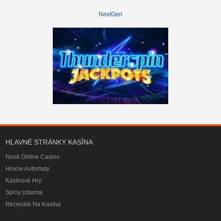
NextGen
HLAVNÉ STRÁNKY KASÍNA
Nové Online Casino
Hracie Automaty
Kasínové Hry
Spiny zdarma
Recenzie Na Kasína