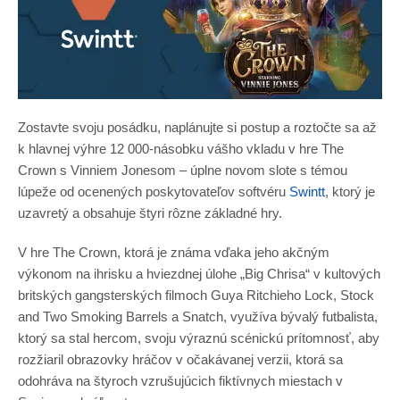
Zostavte svoju posádku, naplánujte si postup a roztočte sa až
k hlavnej výhre 12 000-násobku vášho vkladu v hre The
Crown s Vinniem Jonesom – úplne novom slote s témou
lúpeže od ocenených poskytovateľov softvéru
Swintt
, ktorý je
uzavretý a obsahuje štyri rôzne základné hry.
V hre The Crown, ktorá je známa vďaka jeho akčným
výkonom na ihrisku a hviezdnej úlohe „Big Chrisa“ v kultových
britských gangsterských filmoch Guya Ritchieho Lock, Stock
and Two Smoking Barrels a Snatch, využíva bývalý futbalista,
ktorý sa stal hercom, svoju výraznú scénickú prítomnosť, aby
rozžiaril obrazovky hráčov v očakávanej verzii, ktorá sa
odohráva na štyroch vzrušujúcich fiktívnych miestach v