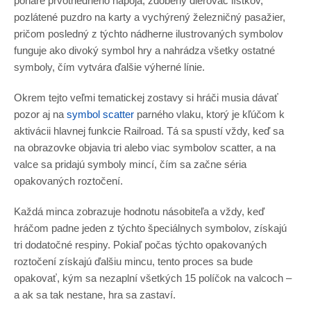
poháre prvotriedneho nápoja, zdobený dierovač lístkov,
pozlátené puzdro na karty a vychýrený železničný pasažier,
pričom posledný z týchto nádherne ilustrovaných symbolov
funguje ako divoký symbol hry a nahrádza všetky ostatné
symboly, čím vytvára ďalšie výherné línie.
Okrem tejto veľmi tematickej zostavy si hráči musia dávať
pozor aj na
symbol scatter
parného vlaku, ktorý je kľúčom k
aktivácii hlavnej funkcie Railroad. Tá sa spustí vždy, keď sa
na obrazovke objavia tri alebo viac symbolov scatter, a na
valce sa pridajú symboly mincí, čím sa začne séria
opakovaných roztočení.
Každá minca zobrazuje hodnotu násobiteľa a vždy, keď
hráčom padne jeden z týchto špeciálnych symbolov, získajú
tri dodatočné respiny. Pokiaľ počas týchto opakovaných
roztočení získajú ďalšiu mincu, tento proces sa bude
opakovať, kým sa nezaplní všetkých 15 políčok na valcoch –
a ak sa tak nestane, hra sa zastaví.