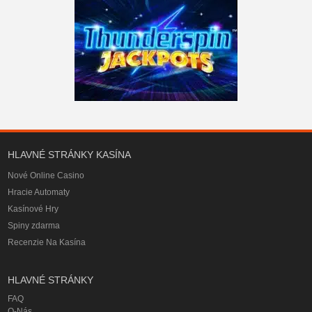
HLAVNÉ STRÁNKY KASÍNA
Nové Online Casino
Hracie Automaty
Kasínové Hry
Spiny zdarma
Recenzie Na Kasína
HLAVNÉ STRÁNKY
FAQ
O-Nás