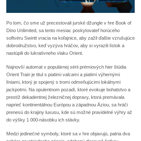
Po tom, čo sme už precestovali jurské džungle v hre Book of
Dino Unlimited, sa tento mesiac poskytovateľ horúceho
softvéru Swintt vracia na koľajnice, aby zažil ďalšie vzrušujúce
dobrodružstvo, keď vyzýva hráčov, aby si vyrazili lístok a
nastúpili do lukratívneho vlaku Orient.
Najnovší automat v populárnej sérii prémiových hier štúdia
Orient Train je titul s piatimi valcami a piatimi výhernými
líniami, ktorý je spojený s tromi odmeňujúcimi lokálnymi
jackpotmi. Na opulentnom pozadí, ktoré evokuje bohatstvo a
prestíž dekadentnej železničnej dopravy, ktorá premávala
naprieč kontinentálnou Európou a západnou Áziou, sa hráči
prenesú do krajiny luxusu, kde sú možné pravidelné výhry až
do výšky 1 000-násobku ich stávky.
Medzi jedinečné symboly, ktoré sa v hre objavujú, patria dva