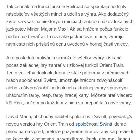
Tak či onak, na konci funkcie Railroad sa spočítajú hodnoty
násobiteľov všetkých mincí a udelí sa výhra. Ako dodatočný
zvrat sa však na niektorých minciach zobrazí názov lokálnych
jackpotov Minor, Major a Maxi. Ak sa hráčom počas funkcie
podarí nazbierať až tri rovnaké jackpotové mince, vyhrajú
namiesto nich príslušnú cenu uvedenú v hornej časti valcov.
Ako poslednú motiváciu si môžete všetky výhry získané
počas základnej hry zahrať v rizikovej funkcii Orient Train.
Tento voliteľný doplnok, ktorý je stále prítomný v prémiových
hrách spoločnosti Swintt, umožňuje hráčom zdvojnásobiť
alebo zoštvornásobiť hodnotu ich aktuálnej výhry správnym
uhádnutím farby, resp. farby hracej karty. Môžete hrať viacero
kôl Risk, pričom po každom z nich sa prepočítajú nové výhry.
David Mann, obchodný riaditeľ spoločnosti Swintt, povedal: „S
novou verziou hry Orient Train od
spoločnosti Swintt
ideme
plnou parou vpred, pretože pozývame hráčov, aby sa previezli
po železnici k bohatstvu a vyrazili svoj lístok, aby mali šancu