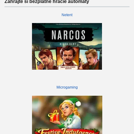
Zahrajte si bezplatné hracie automaty
Netent
Microgaming