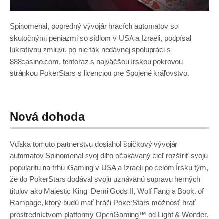
Spinomenal, popredný vývojár hracích automatov so
skutočnými peniazmi so sídlom v USA a Izraeli, podpísal
lukratívnu zmluvu po nie tak nedávnej spolupráci s
888casino.com, tentoraz s najväčšou írskou pokrovou
stránkou PokerStars s licenciou pre Spojené kráľovstvo.
Nová dohoda
Vďaka tomuto partnerstvu dosiahol špičkový vývojár
automatov Spinomenal svoj dlho očakávaný cieľ rozšíriť svoju
popularitu na trhu iGaming v USA a Izraeli po celom Írsku tým,
že do PokerStars dodával svoju uznávanú súpravu herných
titulov ako Majestic King, Demi Gods II, Wolf Fang a Book. of
Rampage, ktorý budú mať hráči PokerStars možnosť hrať
prostredníctvom platformy OpenGaming™ od Light & Wonder.