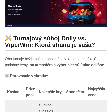
Turnajový súboj Dolly vs.
ViperWin: Ktorá strana je vaša?
Oba turnaje bežia počas toho istého víkendu a ponúkajú
podobné ceny,
no atmosféra a výber hier sú úplne odlišné.
Porovnanie v skratke:
Prize
Najvyššia
Kasíno
Najlepšie hry
Atmosféra
pool
cena
Burning
Classics,