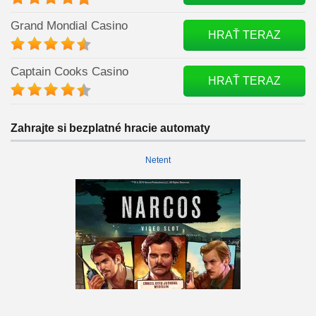
Grand Mondial Casino
HRAŤ TERAZ
Captain Cooks Casino
HRAŤ TERAZ
Zahrajte si bezplatné hracie automaty
Netent