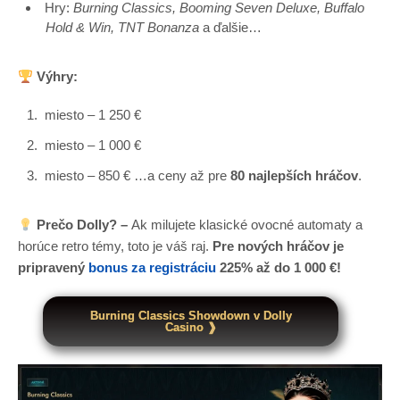
Hry:
Burning Classics, Booming Seven Deluxe, Buffalo
Hold & Win, TNT Bonanza
a ďalšie…
Výhry:
miesto – 1 250 €
miesto – 1 000 €
miesto – 850 € …a ceny až pre
80 najlepších hráčov
.
Prečo Dolly? –
Ak milujete klasické ovocné automaty a
horúce retro témy, toto je váš raj.
Pre nových hráčov je
pripravený
bonus za registráciu
225% až do 1 000 €!
Burning Classics Showdown v Dolly
Casino ❱