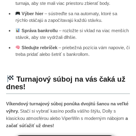
turnaja, aby ste mali viac priestoru zbierať body.
Výber hier
– sústreďte sa na automaty, ktoré sa
rýchlo otáčajú a započítavajú každú stávku.
Správa bankrollu
– rozložte si vklad na viac menších
stávok, aby ste vydržali dlhšie.
Sledujte rebríček
– priebežná pozícia vám napovie, či
treba pridať alebo šetriť s bankrollom.
Turnajový súboj na vás čaká už
dnes!
Víkendový turnajový súboj ponúka dvojitú šancu na veľké
výhry.
Stačí si vybrať kasíno podľa vášho štýlu, Dolly s
klasickou atmosférou alebo ViperWin s moderným nábojom
a
začať súťažiť už dnes!