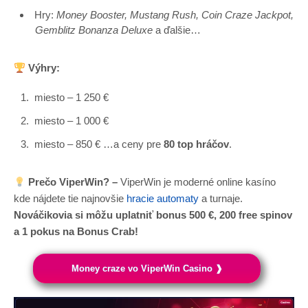
Hry:
Money Booster, Mustang Rush, Coin Craze Jackpot,
Gemblitz Bonanza Deluxe
a ďalšie…
Výhry:
miesto – 1 250 €
miesto – 1 000 €
miesto – 850 € …a ceny pre
80 top hráčov
.
Prečo ViperWin? –
ViperWin je moderné online kasíno
kde nájdete tie najnovšie
hracie automaty
a turnaje.
Nováčikovia si môžu uplatniť bonus 500 €, 200 free spinov
a 1 pokus na Bonus Crab!
Money craze vo ViperWin Casino ❱