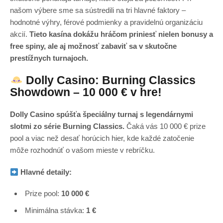
našom výbere sme sa sústredili na tri hlavné faktory –
hodnotné výhry, férové podmienky a pravidelnú organizáciu
akcií.
Tieto kasína dokážu hráčom priniesť nielen bonusy a
free spiny, ale aj možnosť zabaviť sa v skutočne
prestížnych turnajoch.
Dolly Casino: Burning Classics
Showdown – 10 000 € v hre!
Dolly Casino spúšťa špeciálny turnaj s legendárnymi
slotmi zo série Burning Classics.
Čaká vás 10 000 € prize
pool a viac než desať horúcich hier, kde každé zatočenie
môže rozhodnúť o vašom mieste v rebríčku.
Hlavné detaily:
Prize pool:
10 000 €
Minimálna stávka:
1 €