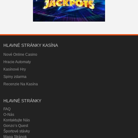
HLAVNÉ STRÁNKY KASÍNA
Nové Online Casino
Hracie Automaty
Kasínové Hry
Spiny zdarma
Recenzie Na Kasína
HLAVNÉ STRÁNKY
FAQ
O-Nás
Kontaktujte Nás
Gonzo’s Quest
Športové stávky
Mapa Stránok