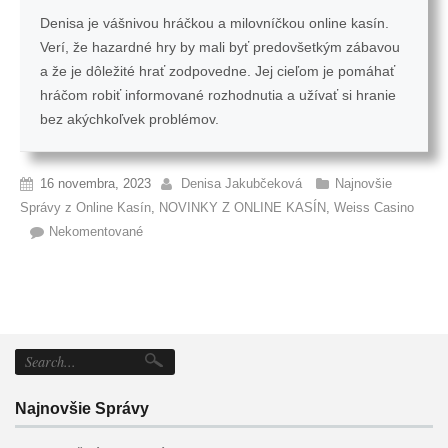
Denisa je vášnivou hráčkou a milovníčkou online kasín.
Verí, že hazardné hry by mali byť predovšetkým zábavou
a že je dôležité hrať zodpovedne. Jej cieľom je pomáhať
hráčom robiť informované rozhodnutia a užívať si hranie
bez akýchkoľvek problémov.
16 novembra, 2023
Denisa Jakubčeková
Najnovšie
Správy z Online Kasín
,
NOVINKY Z ONLINE KASÍN
,
Weiss Casino
Nekomentované
Najnovšie Správy