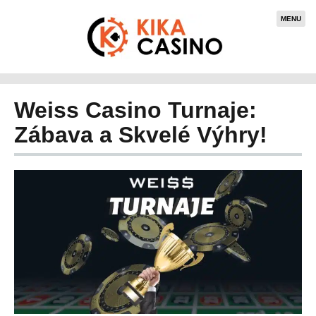
MENU
Weiss Casino Turnaje:
Zábava a Skvelé Výhry!