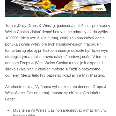
Turnaj „Daily Drops & Wins“ je jedinečná príležitosť pre hráčov
Weiss Casino získať denné hotovostné odmeny až do výšky
10 000€. Ide o vzrušujúci turnaj, ktorý sa koná každý deň a
ponúka skvelé výhry pre tých najšikovnejších hráčov. Pri
tomto turnaji ako aj pri každom inom je dôležité byť trpezlivým,
strategickým a mať správnu dávku športovej duše. V tomto
dennom Drops & Wins Weiss Casino turnaji je k dispozícii
široká škála hier, v ktorých môžete súťažiť o hotovostné
odmeny. Medzi tieto hry patrí napríklad aj hra Mini Masters.
Ak chcete mať aj Vy šancu vyhrať v tomto dennom Drops &
Wins Weiss Casino turnaji, musíte splniť niekoľko kritérií
účasti:
Musíte sa vo Weiss Casino zaregisrovať a mať aktívny
hráčsky účet.