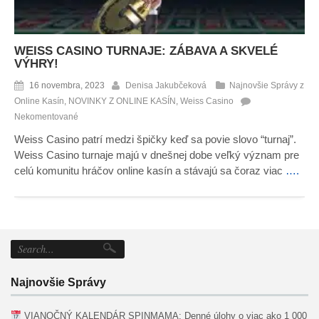
WEISS CASINO TURNAJE: ZÁBAVA A SKVELÉ
VÝHRY!
16 novembra, 2023
Denisa Jakubčeková
Najnovšie Správy z
Online Kasín
,
NOVINKY Z ONLINE KASÍN
,
Weiss Casino
Nekomentované
Weiss Casino patrí medzi špičky keď sa povie slovo “turnaj”.
Weiss Casino turnaje majú v dnešnej dobe veľký význam pre
celú komunitu hráčov online kasín a stávajú sa čoraz viac
….
Najnovšie Správy
VIANOČNÝ KALENDÁR SPINMAMA: Denné úlohy o viac ako 1 000