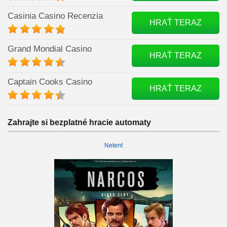
Casinia Casino Recenzia
HRAŤ TERAZ
Grand Mondial Casino
HRAŤ TERAZ
Captain Cooks Casino
HRAŤ TERAZ
Zahrajte si bezplatné hracie automaty
Netent