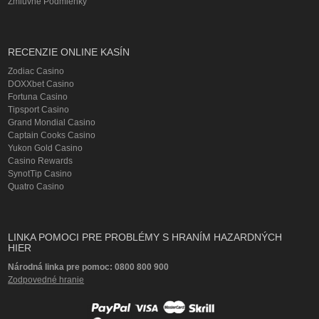
Zmluvné Podmienky
RECENZIE ONLINE KASÍN
Zodiac Casino
DOXXbet Casino
Fortuna Casino
Tipsport Casino
Grand Mondial Casino
Captain Cooks Casino
Yukon Gold Casino
Casino Rewards
SynotTip Casino
Quatro Casino
LINKA POMOCI PRE PROBLÉMY S HRANÍM HAZARDNÝCH
HIER
Národná linka pre pomoc: 0800 800 900
Zodpovedné hranie